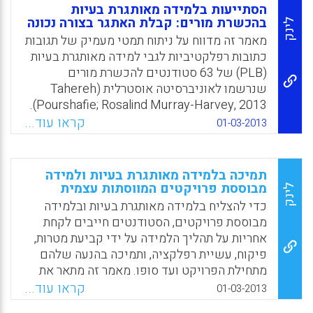
במהלך התכנית משתתפים הסטודנטים בסדנאות,
הסתייעות בלמידה מאותגרת בעיות
בסיורים, בהרצאות ובמפגשים עם בוגרי התכנית.
בהכשרת מורים: קבלת האתגר בצורה נכונה
לינק
במסגרת סדנאות ההעשרה מודגשות גישות
מאמר זה מדווח על ניתוח תמטי מעמיק של תגובות
חדשניות בחינוך וחשיפה לדרכי למידה-הוראה
כתובות רפלקטיביות לגבי למידה מאותגרת בעיות
מגוונות. אחד ממאפייני התכנית הוא הניסיון
(PLB) של 63 סטודנטים להכשרת מורים
להעצים את הסטודנטים ולטפח אצלם שאיפה
שנרשמו לאוניברסיטה אוסטרלית (Tahereh
למצוינות עבורם וכמודל שהם יאמצו כמורים עבור
Pourshafie; Rosalind Murray-Harvey, 2013).
תלמידיהם. מאפיין נוסף בתכנית הוא שיתוף מלא
קראו עוד...
01-03-2013
Facebook
Email
WhatsApp
X
של הסטודנטים בהווית הלימודים: בהחלטות,
באחריות ובתוצאות ( ורד יפלח-וישקרמן) .
Facebook
Email
WhatsApp
X
תמיכה בלמידה מאותגרת בעיות ולמידה
מבוססת פרויקטים המווסתות עצמית
לינק
כדי להצליח בלמידה מאותגרת בעיות ובלמידה
מבוססת פרויקטים, הסטודנטים חייבים לקחת
אחריות על תהליך הלמידה על ידי קביעת מטרות,
פיקוח, עשיית רפלקציה, ותמיכה בהנעה שלהם
מתחילת הפרויקט ועד סופו. מאמר זה מתאר את
המאפיינים של סביבת הלמידה הספציפית ואת
קראו עוד...
01-03-2013
פרקטיקות ההוראה שנראה כי הן מטפחות את