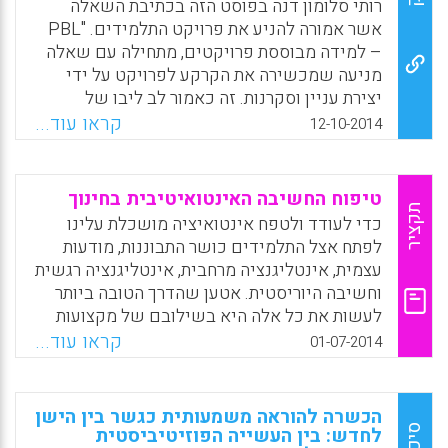
רותי סלומון דנה בפוסט הזה בכתיבת השאלה
להשוות בין סביבות הלמידה השונות ולזהות אילו
אשר אמורה להניע את פרויקט התלמידים. "PBL
מדדים קונסטרוקטיביסטיים נתפסים בסביבת
– למידה מבוססת פרויקטים, מתחילה עם שאלה
למידה מבוססת בעיות תורמים יותר לאמונות של
מניעה שמכשירה את הקרקע לפרויקט על ידי
מסוגלות עצמית אקדמית (Alt, Dorit, 2015).
יצירת עניין וסקרנות. זה כאמור לב ליבו של
התהליך, אך מורה שתתנסה בהובלה של למידה
קראו עוד...
Facebook
Email
WhatsApp
X
12-10-2014
מבוססת פרויקטים תגלה להפתעתה שהשלב
המאתגר והקשה ביותר עבורה הינו דווקא התכנון
והיצירה של השאלה המניעה"."שאלה מניעה
טיפוח החשיבה האינטואיטיבית בחינוך
מציגה בפני התלמידים דילמות מהעולם האמיתי.
תקציר
כדי לעודד ולטפח אינטואיציה מושכלת עלינו
היא מעלה בעיות שבאמת מעניינות אותם ושהם
לפתח אצל התלמידים כושר התבוננות, מודעות
באמת ירצו לעסוק ולחקור אודותיהם. השאלה
עצמית, אינטליגנציה מרחבית, אינטליגנציה רגשית
מניעה אותם לדון, לשאול ולחקור, והיא צריכה
וחשיבה היוריסטית. אטען שהדרך הטובה ביותר
לקדם אותם לכיוון תוצר או פתרון משותף".
לעשות את כל אלה היא בשילובם של מקצועות
האמנות בתוכנית הלימודים: ציור, מחול, תאטרון,
Facebook
Email
WhatsApp
X
קראו עוד...
01-07-2014
צילום, מוזיקה, קולנוע, עיצוב סביבתי, שירה,
כתיבה יוצרת, פסיכודרמה וגם יוגה ומדיטציה
(יוסף אבינון).
הכשרה להוראה משמעותית כגשר בין הישן
סיכום
לחדש: בין העשייה הפוזיטיביסטית