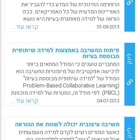
(West, Richard E., Williams, Greg S., and
הרפורמה החינוכית של המדע כדי להגביר את
Williams, David D. , 2013).
האוריינות המדעית של כל האמריקאים. ככזו
הוראה של למידה מאותגרת-בעיות היא נושא
Facebook
Email
WhatsApp
X
פופולרי במיוחד בסדנאות להתפתחות מקצועית
קראו עוד...
01-09-2013
שהוצעו למורים בסביבות למידה משניות. מחקר
זה מציג חקר מקרה של ארבעה מורים שהשתתפו
בסדנה בת שבוע של למידה מאותגרת-בעיות
פיתוח החשיבה באמצעות למידה שיתופית
והכינו לאחר מכן מערך של פרקטיקת הכיתה של
מבוססת בעיות
לינק
עם עקרונות קונסטרוקטיביסטיים (Pecore J. ,
המחברים טוענים כי המודל המתאים ביותר
2013).
לרכישה אפקטיבית של מיומנויות החשיבה הוא
המודל של "למידה שיתופית מבוססת בעיות"
Facebook
Email
WhatsApp
X
(Problem-Based Collaborative Learning
(PBCL). לפי מודל זה, המטרות של למידה מוכוונת
עצמי הן הגדרת הבעיה; יצירה שיתופית של מערך
קראו עוד...
04-07-2013
של רעיונות אפשריים לפתרון הבעיות ובחירה
ברעיון הקונסטרוקטיבי; השגת המידע הדרוש
לפתרון הבעיה הכולל מידע מנושאים מקבילים
חשיבה עיצובית יכולה לשנות את ההוראה
ובניית ידע מסדר גבוה יותר; ופעולות לפתרון
לינק
כאשר המורים רוצים לקדם למידה משמעותית
הבעיה (Amgad Seif, Oleg Tilchin, 2013).
אבל מביאים "בעיה" לפתרון לתלמידינו, הם