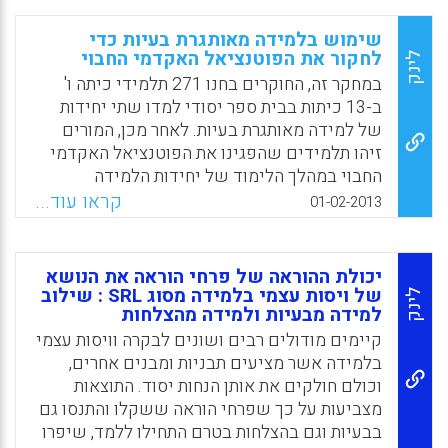
האחריות של הסטודנט ללמידה בכל שלב של
למידה מאותגרת בעיות, במטרה לתת הנחיות
שימוש בלמידה מאותגרת בעיות כדי
למחנכים לגבי פיתוח למידה מווסתת עצמית
לחקור את הפוטנציאל האקדמי החבוי
לינק
(SRL) בלמידה מאותגרת בעיות (PBL), ובסופו של
במחקר זה, החוקרים בחנו 271 תלמידי כיתה ו'
דבר, פיתוח היכולת וההנעה של הסטודנט ללמוד
ב-13 כיתות בבית ספר יסודי למדו שתי יחידות
(English, M., & Kitsantas, A., 2013)
של למידה מאותגרת בעיות. לאחר מכן, המורים
זיהו תלמידים שהפגינו את הפוטנציאל האקדמי
Facebook
Email
WhatsApp
X
החבוי במהלך הלימוד של יחידות הלמידה
מאותגרת בעיות. החוקרים השוו את הקבוצה בעלת
קראו עוד...
01-02-2013
הפוטנציאל האקדמי המתקדם הן לתלמידים
שזוהו כמחוננים תוך שימוש בקריטריונים
מחוזיים והן ליתר תלמידי כיתות ו'. תוצאות
יכולת ההוראה של פרחי הוראה את הנושא
ההשוואות תומכות בזיהוי של המורה את
של ויסות עצמי בלמידה מסוג SRL : שילוב
לינק
למידה מבעיות ולמידה מהצלחות
התלמידים בעלי הפוטנציאל האקדמי המתקדם
כקבוצה המובחנת הן מהתלמידים שזוהו
קיימים מודולים רבים ושונים לבקרה וויסות עצמי
כמחוננים באופן מסורתי והן מהתלמידים של
בלמידה אשר מציעים תבניות ומבנים אחרים,
החינוך הכללי (Gallagher, S., & Gallagher, J. ,
וכולם חולקים את אותן הנחות יסוד. התוצאות
2013).
מצביעות על כך שפרחי הוראה ששקלו והתנסו גם
בבעיות וגם בהצלחות בטרם התחילו ללמד, שיפרו