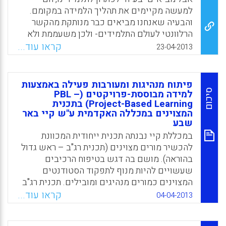
למעשה מקיימים את תהליך הלמידה במקומם.
Facebook
Email
WhatsApp
X
והבעיה שאנחנו מביאים כבר מנותקת מהקשר
הרלוונטי לעולם התלמידים- ולכן משעממת ולא
מעוררת סקרנות. זו בוודאי לא הדרך הטובה ביותר
קראו עוד...
23-04-2013
לקדם את התלמידים שלנו במאה-ה-21 להיות
לומדים לאורך כל חייהם (אין להם ברירה, הם
חייבים להיות כאלה). התלמיד צריך להיות חופשי
פיתוח מנהיגות ומעורבות פעילה באמצעות
משיפוטיות וביקורת שלנו המורים ולקבל חופש
סיכום
למידה מבוססת-פרויקטים (PBL –
Project-Based Learning) בתכנית
מלא בחיפוש. תשומת הלב של התלמיד צריכה
המצוינים במכללה האקדמית ע"ש קיי באר
לעלות מדרגה בערנות ובסקרנות לסביבתו. הדמיון
שבע
בין חשיבה עיצובית למה שאנחנו קוראים 'עבודת
במכללת קיי נבנתה תכנית ייחודית המכוונת
חקר' רב.אכן, עיצוב מתחיל בחקר, ומקדם מאוד
להכשיר מורים מצוינים (תכנית רג"ב – ראש גדול
למידה משמעותית שבמהלכה הלומד בונה
בהוראה). מושם בה דגש בטיפוח הרכיבים
מודלים לפתרון של בעיות מגוונות ( לימור
שעשויים להיות מנוף לתפקוד הסטודנטים
ליבוביץ) .
המצוינים כמורים מנהיגים ומובילים. תכנית רג"ב
Facebook
Email
WhatsApp
X
מזמנת שילוב של למידה עיונית-תאורטית
קראו עוד...
04-04-2013
ומעשית, ומתבצעים בה תהליכים של הבניית ידע
ורפלקציה של הסטודנט כלפי עצמו וכלפי האחר.