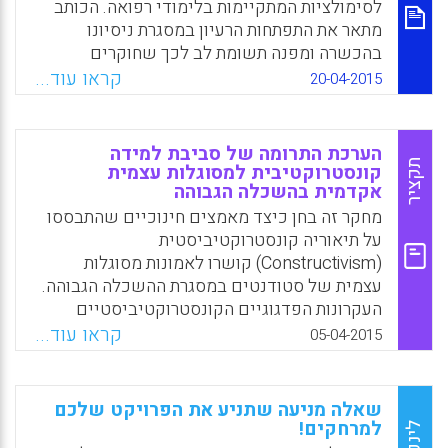
לסימולציות המתקיימות בלימודי רפואה. הכותב
מתאר את התפתחות הרעיון במסגרת ניסיונו
בהכשרה ומפנה תשומת לב לכך שחוקרים
מתייחסים לצורך בפרקטיקות ליבה בהוראה
קראו עוד...
20-04-2015
בכיתה ובפדגוגיות ליבה בהכשרת מורים. במאמר
משולבות דוגמאות של סימולציות להמחשת
הרעיון (Benjamin H. Dotger).
הערכת התרומה של סביבת למידה
תקציר
קונסטרוקטיבית למסוגלות עצמית
Facebook
Email
WhatsApp
X
אקדמית בהשכלה הגבוהה
מחקר זה בחן כיצד מאמצים חינוכיים שהתבססו
על תיאוריה קונסטרוקטיביסטית
(Constructivism) קושרו לאמונות מסוגלות
עצמית של סטודנטים במסגרת ההשכלה הגבוהה.
העקרונות הפדגוגיים הקונסטרוקטיביסטיים
הנתפסים והמסוגלות העצמית האקדמית נמדדו
קראו עוד...
05-04-2015
עבור מדגם שכלל 167 תלמידי קולג' לתואר
ראשון הלומדים בסביבת למידה מבוססת בעיות
(PBL) המבוססת על תיאוריה קונסטרוקטיביסטית,
שאלה מניעה שתניע את הפרויקט שלכם
ובסביבת למידה מסורתית אשר עושה שימוש
למרחקים!
לינק
בהוראה קונבנציונלית. המטרות העיקריות היו