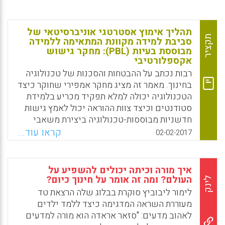
תהליך אימוץ אסטרטגי אוניברסיטאי של
תקציר
סביבת למידה מקוונת המתאימה ללמידה
מבוססת בעיות (PBL): מחקר גישוש
אקספלורטיבי
רבות נכתב על ההבטחות והסכנות של טכנולוגיה
בחינוך. מאמר זה מציג מחקר אמפירי שחוקר כיצד
הטכנולוגיה יכולה למלא תפקיד מכריע בלמידת
סטודנטים וכיצד צוות ההוראה יכול לאמץ גישות
חדשניות מבוססות-טכנולוגיה ביצירת משאבי
למידה מבוססי בעיות (PBL) מקוונים
קראו עוד...
02-02-2017
ואינטראקטיביים, המאפשרים לסטודנטים
אינטראקציה עם בעיות אותנטיות, מורכבות
ומציאותיות שעוצבו במסגרת מתודולוגיית למידה
איך מורה וכיתה יכולים להשפיע על
מבוססת בעיות (Blackburn, Greg, 2017).
העולם? ומה זה אומר על חינוך כיום?
לינק
לימור ליבוביץ סוקרת בבלוג שלה הרצאת טד
Facebook
Email
WhatsApp
X
מעוררת השראה המדגימה כיצד ללמד ילדים
לאהוב מדעים: "סזאר אראדה הוא מורה למדעים