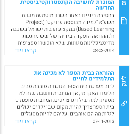
Facebook
Email
WhatsApp
X
המוכרת לחשיבה הקונסטרוקטיביסטית
החדשה
בחטיבת ביניים באזור השרון מוטמעת משנת
תשע"א "למידה מבוססת פרויקט" (Project
Based Learning) במקצוע תרבות ישראל בשכבה
ח'. ההוראה הופקדה בידיהן של שש מחנכות
מדיסציפלינות מגוונות, שלא הוכשרו ספציפית
להוראה בתחום זה. המורים הוכשרו באמצעות
קראו עוד...
08-03-2014
הדרכה צוותית וליווי של מומחים פדגוגים לתחום
הלמידה מבוססת פרויקט, מטעם המכון
הדמוקרטי. הכשרת הצוות הייתה נדבך מרכזי בכל
ההוראה בבית הספר לא מכינה את
התהליך של הטמעת השינוי הפדגוגי ( שרון
התלמידים לחיים
לינק
רחמים).
לרוב מערכת בית הספר הנוכחית סובבת סביב
הלימוד האקדמי, אך המחברת חושבת שזה לא
Facebook
Email
WhatsApp
X
מספיק למה שילדינו צריכים. המחברת טוענת כי
בית הספר צריך להיות מקום שבו ילדים יכולים
לגלות מה הם אוהבים. עליהם להיות מסוגלים
לשאול את השאלות שחשובות להם ולמצוא את
קראו עוד...
07-11-2013
התשובות. הם צריכים לגלות מה באמת מלהיב