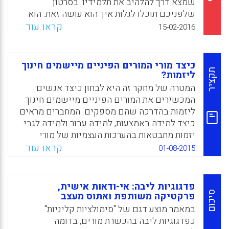
שמצא דרך להלהיב את תלמידיו. בסרטון
שלפניכם תוכלו לגלות איך הוא עושה זאת. הוא
מתחיל את ההרצאה בתפיסה החינוכית שלו –
קראו עוד...
15-02-2016
'חופש משולב באחריות'. הוא מתאר איך התפיסה
הובילה אותו בחייו ומשתלבת בכיתה עם תלמידיו
בהונג קונג. אם בעבר לימדו את התלמידים
כיצד מורי המורים הפיניים מיישמים חינוך
שב-80% מהאוקיינוסים יש פסולת פלסטיק.
תקציר
ליזמות?
ושיננו זאת למבחן.. זה לא קרה כך כלל בכיתה של
המטרה של מחקר זה היא לבחון כיצד אנשים
סזאר. בכיתה המגוונת של סזאר קבוצה של
המכשירים את המורים הפיניים מיישמים חינוך
תלמידים בגילאי 6-15. הוא ותלמידיו ממציאים
ליזמות בהדרכה שהם מספקים. המחברים מראים
דרכים חדשות ויצירתיות לאסוף נתונים על כמות
כיצד למידה באמצעות, למידה עבור ולמידה לגבי
הפלסטיק בים באמצעות סירה רובוטית. ממש כך"
יזמות מתבטאות בהערכות העצמיות של מורי
(לימור ליבוביץ).
המורים הפיניים (Seikkula-Leino, Jaana;
קראו עוד...
01-08-2015
Satuvuori, Timo; Ruskovaara, Elena; Hannula,
Facebook
Email
WhatsApp
X
Heikki, 2015).
פדגוגיות ליבה: אי-ודאות אישית,
Facebook
Email
WhatsApp
X
סיכום
פרקטיקה משותפת ואתוס מעצב
במאמר מוצע דגם של "סימולציות קליניות"
כפדגוגיות ליבה בהכשרת מורים, בדומה