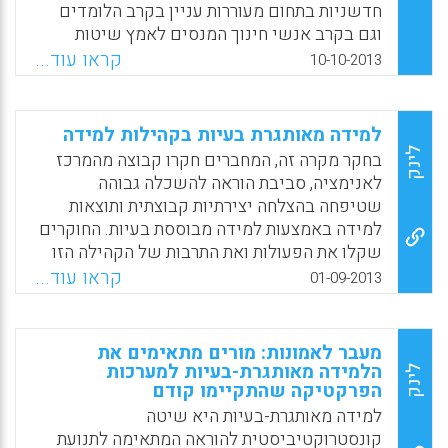
חדשניות בתחום מעוררות עניין בקרב הלומדים
וגם בקרב אנשי חינוך המנסים לאמץ שיטות
חדשניות . לאחרונה דווח בכתב העת Journal of
קראו עוד...
10-10-2013
learning design על ניסיון ליישם למידת חקר
לסטודנטים במכללות תוך התאמה לסביבות
הלמידה הדיגיטאליות והעושר התוכני המצוי
למידה מאותגרת בעיות בקהילות למידה
באינטרנט . שיטת הלימוד נקראת Process-
לינק
בחקר מקרה זה, המחברים חקרו קבוצה מהמרכז
Oriented Guided Inquiry Learning-POGIL)
לאנימציה, סביבת הוראה להשכלה גבוהה
והיא מיושמת , כאמור , בכמה מכללות אקדמיות
שטיפחה בהצלחה יצירתיות קבוצתית ותוצאות
באוסטרליה ( Jarrod Trevathan, Trina Myers).
למידה באמצעות למידה מבוססת בעיות. החוקרים
שקלו את הפעולות ואת התרבות של הקהילה הזו
Facebook
Email
WhatsApp
X
שהיו קשורים להערכה, ואת האופן שבו
קראו עוד...
01-09-2013
הפרקטיקות שקשורות להערכה שיפרו את פתרון
הבעיות היצירתי של חברי הקהילה. המחברים
מתארים את פרקטיקות ההערכה שלהם בהקשר
מעבר לאמונות: מורים מתאימים את
של העקרונות הנובעים מ"סטנדרטים להערכה של
הלמידה מאותגרת-בעיות למערכות
לינק
הפרקטיקה שהתקיימו קודם
קהילות משותפות" (Joint Committees'
Evaluation Standards), שהם סטנדרטים
למידה מאותגרת-בעיות היא שיטה
להערכה שבהם השתמשו מעריכים מקצועיים
קונסטרוקטיביסטית להוראה המתאימה לתנועת