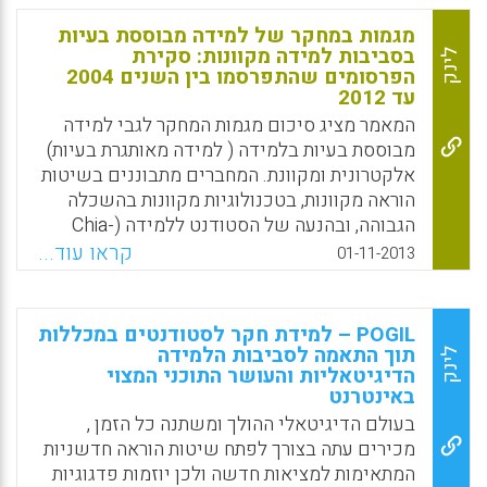
אותם. המערכת צריכה ליצור סביבה המערבת את
הלומדים, מטפחת יצירתיות, ומטילה על התלמידים
מגמות במחקר של למידה מבוססת בעיות
את האחריות ללמידה. במקום לשנן בעל פה,
בסביבות למידה מקוונות: סקירת
לינק
מורים צריכים להשתמש בתוכן כדי ללמד
הפרסומים שהתפרסמו בין השנים 2004
עד 2012
מיומנויות (Shelley Wright , 2013).
המאמר מציג סיכום מגמות המחקר לגבי למידה
Facebook
Email
WhatsApp
X
מבוססת בעיות בלמידה ( למידה מאותגרת בעיות)
אלקטרונית ומקוונת. המחברים מתבוננים בשיטות
הוראה מקוונות, בטכנולוגיות מקוונות בהשכלה
הגבוהה, ובהנעה של הסטודנט ללמידה (Chia-
Wen Tsai and Yi-Chun Chiang, 2013).
קראו עוד...
01-11-2013
Facebook
Email
WhatsApp
X
POGIL – למידת חקר לסטודנטים במכללות
תוך התאמה לסביבות הלמידה
לינק
הדיגיטאליות והעושר התוכני המצוי
באינטרנט
בעולם הדיגיטאלי ההולך ומשתנה כל הזמן ,
מכירים עתה בצורך לפתח שיטות הוראה חדשניות
המתאימות למציאות חדשה ולכן יוזמות פדגוגיות