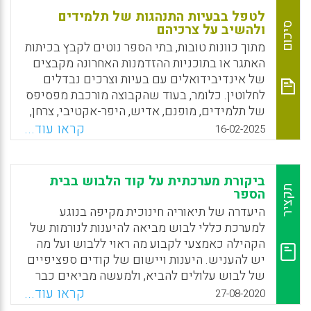
לטפל בבעיות התנהגות של תלמידים
סיכום
ולהשיב על צרכיהם
מתוך כוונות טובות, בתי הספר נוטים לקבץ בכיתות
האתגר או בתוכניות ההזדמנות האחרונה מקבצים
של אינדיבידואלים עם בעיות וצרכים נבדלים
לחלוטין. כלומר, בעוד שהקבוצה מורכבת מפסיפס
של תלמידים, מופנם, אדיש, היפר-אקטיבי, צרחן,
אלים, דחוי, מוחלש, עולה חדש, צמא-תשומת-לב
קראו עוד...
16-02-2025
וכדומה, כולם מקבלים את אותה התערבות, וזו
טעות גורלית. על רקע זה, המאמר גורס כי יש
לנקוט בגישה המבטיחה שכל תלמיד, מתוך קבוצת
ביקורת מערכתית על קוד הלבוש בבית
ההתערבות, יזכה לקבל תמיכה מותאמת.
תקציר
הספר
היעדרה של תיאוריה חינוכית מקיפה בנוגע
Facebook
Email
WhatsApp
X
למערכת כללי לבוש מביאה להיענות לנורמות של
הקהילה כאמצעי לקבוע מה ראוי ללבוש ועל מה
יש להעניש. היענות ויישום של קודים ספציפיים
של לבוש עלולים להביא, ולמעשה מביאים כבר
עתה, להתנהלות לא עקבית בסוגיה זו ולהפרה של
קראו עוד...
27-08-2020
זכויות תלמידים. אחת התוצאות השליליות של