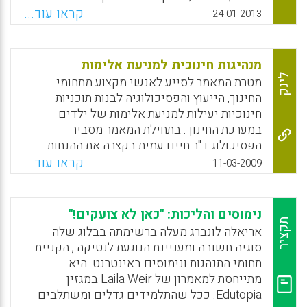
Facebook
Email
WhatsApp
X
המיזם החל את דרכו בשיתוף עם איגוד האינטרנט
קראו עוד...
24-01-2013
הישראלי, צוות המדריכים הפדגוגיים של המכללה
ומספר בתי ספר תיכוניים. משתתפים במיזם
סטודנטים להוראה במסלולי לימוד שונים,
מנהיגות חינוכית למניעת אלימות
תקשורת וקולנוע, מחשבים, מנהל עסקים
לינק
מטרת המאמר לסייע לאנשי מקצוע מתחומי
וחשבונאות, עיצוב, אומנות בשנים א', ב' ו ג'
החינוך, הייעוץ והפסיכולוגיה לבנות תוכניות
בסמינר ( צייכנר אורית, רבקה ודמני, אורלי מלמד )
חינוכיות יעילות למניעת אלימות של ילדים
.
במערכת החינוך. בתחילת המאמר מסביר
הפסיכולוג ד"ר חיים עמית בקצרה את ההנחות
Facebook
Email
WhatsApp
X
הבסיסיות של מאמר זה, המופיעות בשם ההרצאה:
קראו עוד...
11-03-2009
מנהיגות חינוכית למניעת אלימות. לאחר מכן הוא
מתאר את שלושת המאפיינים המשותפים
לתוכניות חינוכיות יעילות למניעת אלימות, כפי
נימוסים והליכות: "כאן לא צועקים!"
שמצא אותן אותם בסקירת תוכניות עיקריות כאלה,
תקציר
אריאלה לונברג מעלה ברשימתה בבלוג שלה
בארץ ובעולם. עוד במאמר : המודל של פרופסור דן
סוגיה חשובה ומעניינת הנוגעת לנטיקה , הקניית
אולוויס (Dan Olweus) מנורווגיה, מרכיבי הצבת
תחומי התנהגות ונימוסים באינטרנט. היא
גבולות תקיפה, מאפיין משותף שני: הקניית
מתייחסת למאמרון של Laila Weir במגזין
מיומנויות חברתיות, בוני השלום" (Peace
Edutopia. ככל שהתלמידים גדלים ומשתלבים
Builders), , מרכיבי הקניית מיומנויות חברתיות,