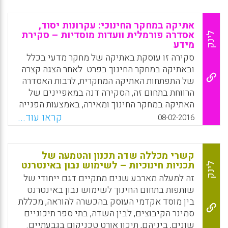
קביעת כללי לבוש לא עקביים כרוכה בהשפעתם
באופן לא פרופורציונלי הן על תלמידות (נשים),
אתיקה במחקר החינוכי: עקרונות יסוד,
והן על תלמידים ותלמידות שאינם לבנים,
אסדרה פורמלית וועדות מוסדיות – סקירת
לינק
מידע
המסומנים בתוך כך כמיניים ונחותים. נשים
עוברות אובייקטיביזציה ואילו לגברים מייחסים
סקירה זו עוסקת באתיקה של מחקר מדעי בכלל
חוסר יכולת לשלוט בתשוקותיהם המיניות.
ובאתיקה במחקר החינוך בפרט. לאחר הצגה קצרה
של התפתחות האתיקה המחקרית, לרבות האסדרה
Facebook
Email
WhatsApp
X
הרווחת בתחום זה, הסקירה דנה במאפיינים של
האתיקה במחקר החינוך ומאירה, באמצעות הפנייה
לנוהל משרד החינוך בנושא פעילות מחקרית
קראו עוד...
08-02-2016
במערכת החינוך ולקודים אתיים בארה"ב,
באוסטרליה ובבריטניה, על עקרונות וסטנדרדים
אתיים, שחלים בכל הקשור למחקר בבני אדם,
קשרי מכללה שדה תכנון והטמעה של
הנעשה בהקשר החינוך ועל סוגיות מרכזיות
תכניות חינוכיות – לשימוש נבון באינטרנט
לינק
בתחום זה. בהמשך לסקירה העיונית, הסקירה
זה למעלה מארבע שנים מתקיים דגם ייחודי של
מתארת חמישה מודלים לאישורים אתיים
שותפות בתחום החינוך לשימוש נבון באינטרנט
במוסדות מחקריים שונים, תוך התמקדות בועדות
בין מוסד אקדמי העוסק בהכשרה להוראה, מכללת
האתיקה המוסדיות בכל מוסד (דניאל שפרלינג).
סמינר הקיבוצים, לבין השדה, בתי ספר תיכוניים
שונים, ביניהם, תיכון אורט טכניקום בגבעתיים.