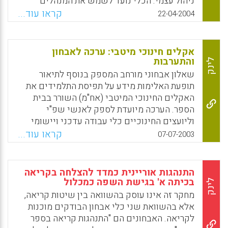
ניהול עצמי. הכלי נועד לשמש את המנהלים
נמצאו מדדי זמן שונים והבדלים משמעותיים בין
לאבחון, עם צוותם, את רמת הניהול העצמי של בית
קראו עוד...
22-04-2004
ילדים מתקשים בכתיבה ובין שאינם מתקשים.
הספר והגדרת מסלולי ההתקדמות. בכל פרמטר
עיקרי מונה המסמך גם הנחות חוסמות בתהליך
Facebook
Email
WhatsApp
X
הניהול עצמי ושלבי ההתמודדות.
אקלים חינוכי מיטבי: ערכה לאבחון
והתערבות
לינק
Facebook
Email
WhatsApp
X
שאלון אבחוני מורחב המספק בנוסף לתיאור
תופעת האלימות מידע על תפיסת התלמידים את
האקלים החינוכי המיטבי (אח"מ) השורר בבית
הספר. הערכה מיועדת לספק לאנשי שפ"י
וליועצים החינוכיים כלי עבודה עדכני ויישומי
באמצעותו יוכלו לתרום למערכת בה הם פועלים
קראו עוד...
07-07-2003
מתודולוגיה מקצועית ייחודית (רחל ארהרד).
Facebook
Email
WhatsApp
X
התנהגות אוריינית כמדד להצלחה בקריאה
בכיתה א' בגישת השפה כמכלול
לינק
מחקר זה אינו עוסק בהשוואה בין שיטות קריאה,
אלא בהשוואת שני כלי אבחון הבודקים מוכנות
לקריאה. האבחונים הם "התנהגות קריאה בספר