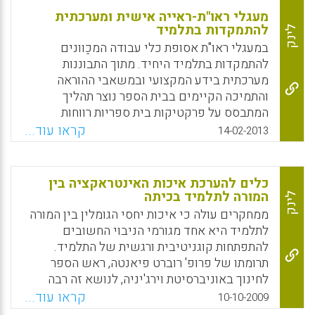
מעגלי ראו"ת-ראייה אישית ומערכתית
להתמקדות בתלמיד
לינק
במעגלי ראו"ת אסופת כלי עבודה המכַוונים
להתמקדות בתלמיד היחיד. מתוך התבוננות
מערכתית בידע המקצועי ובמשאבי ההוראה
והתמיכה הקיימים בבית הספר נוצר תהליך
המתבסס על פרקטיקות בית ספריות רווחות
ומשלב ביניהן – כדי לקדם תהליך של שיפור
קראו עוד...
14-02-2013
מתמיד עם התלמידים (תדהר גוטמן ) .
Facebook
Email
WhatsApp
X
כלים להערכת איכות האינטראקציה בין
המורה לתלמיד בכיתה
לינק
ממחקרים עולה כי איכות יחסי הגומלין בין המורה
לתלמיד היא אחד מגורמי הניבוי החשובים
להתפתחות קוגניטיבית ורגשית של התלמיד.
תרומתו של פרופ' רוברט פיאנטה, ראש הספר
לחינוך באוניברסיטת וירג'יניה, לנושא זה רבה
ומוערכת, ולכן הזמינה אותו היזמה למחקר יישומי
קראו עוד...
10-10-2009
בחינוך להתארח בארץ. יום העיון נערך ב10