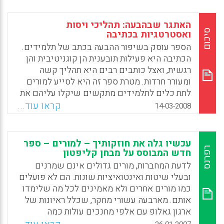
בנובמבר 2009 במרכז מורשת בגין , ירושלים.
פרופסור פיאנטה ידוע רבות בזכות תרומתו
האתגר שבהבעה: תהליכי ויסות
המשמעותית לפיתוחClassroom Assessment
סיכום
ואסטרטגיות בכתיבה
Scoring System – CLASS . פרופסור פיאנטה
הספר עוסק בשיפור ההבעה בכתב של תלמידים.
פיתח את CLASS ככלי תצפיתי במטרה לנטר את
הכתיבה היא פעילות תובענית הן קוגניטיבית והן
איכות האינטראקציה בין המורה לתלמיד בכיתה,
רגשית, ואצל כותבים רבים היא תהליך קשה
איכות שנמצאה מחקרית כמנבאת היטב שיפור
ומעורר חרדות. מטרת ספר זה היא לסייע למורים
הישגי תלמידים.
לתת כלים לתלמידים מתקשים שיקלו עליהם את
תהליך הכתיבה. הספר מציע תהליך אבחוני
קראו עוד...
Facebook
Email
WhatsApp
X
14-03-2008
לבדיקת מצבו של התלמיד בכתיבה ותהליך הוראה
של אסטרטגיות ותהליכי ויסות שיוכלו לקדם
אותו. הוראת האסטרטגיות ותהליכי הוויסות
עכשיו גלה את חוזקותיך – למורים – ספר
מפתחת את הלמידה העצמית של התלמיד, את
רפרנס
חדש המבוסס על מבחן קליפטון
הידע המטה-קוגניטיבי שלו ואת המוטיבציה שלו
לדעת המחברות, מורים גדולים אינם שמרנים
לכתיבה. הספר מציע למורה או למאבחן כלי אבחון
ובעלי שיטות ואינטואיציות שונות. הם לא פועלים
פרטני המאפשר לאתר את תהליכי הוויסות
כמו מורים אחרים ולא מאמינים לכל מה שלימדו
והאסטרטגיות שהתלמיד מפעיל בכתיבה ואת
אותם. מארבעה עשורי מחקר, שכלל ראיונות של
התהליכים שחסרים לו. הכלי האבחוני הוא כלי
ארגון גאלופ עם אלפי מחנכים עולות כמה
ייחודי משום שהוא מציע בדיקה של תהליך
מסקנות: הדפוס הכולל העולה מהתוצאות הוא