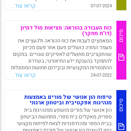
פורה לצמיחה, להשקיע במשאבים עליהם המורים
קראו עוד...
07-07-2024
נסמכים, להעניק להם אוטונומיה ותמיכה
ולהתייחס אליהם כבני אדם עם צרכים, שאיפות
ומטרות אישיות. בסופו של דבר, המפתח להצלחת
כוח העבודה בהוראה: מציאות מול דמיון
בית הספר טמון בידי המורים
סיכום
(דו"ח מחקר)
המאמצים לעבות את כוח ההוראה ולהעצים את
Facebook
Email
WhatsApp
X
מעמד המורה כושלים פעם אחר פעם מכיוון
שהתקציבים מתועלים לאפיקים שגויים. במקום
להתמקד בהענקת ידע התיאורטי, בשדרוג
ההתנסויות המקצועיות ובקידום תחושת המסוגלות
העצמית של המורים, ההשקעה מסתכמת בהגדלת
קראו עוד...
24-07-2022
מספר המורים, בהקטנת הכיתות ובהטבות שכר.
הבעיות המרכזיות של כוח ההוראה, הן, למעשה,
שיעור מדאיג של נשירת מורים, ריבוי תוכניות
טיפוח הון אנושי של מורים באמצעות
הכשרה מזורזות, גידול מהיר ומרוכז של
סיכום
מנהיגות אפקטיבית וביטחון ארגוני
אוכלוסיות, פרישת מורים ועוד.
הון אנושי של מורים מושפע ממנהיגות בית
ספרית, מאקלים בית ספרי, מתחושת הביטחון
Facebook
Email
WhatsApp
X
בבית הספר ומהזדמנויות לצאת לפיתוח מקצועי.
ניתן להעצים הון אנושי של מורים באמצעות