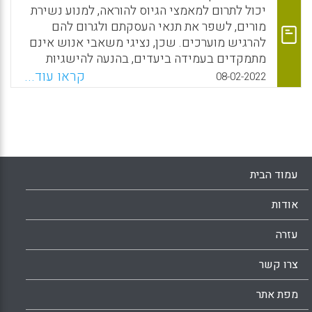
להוביל לתוצאות רצויות.
יכול לתרום למאמצי הגיוס להוראה, למנוע נשירת
מורים, לשפר את תנאי העסקתם ולגרום להם
Facebook
Email
WhatsApp
X
להרגיש מוערכים. שכן, נציגי משאבי אנוש אינם
מתמקדים בעמידה ביעדים, בהנעה להישגיות
ובמרדף אחר ציונים. אלא, הם דואגים לרווחת
קראו עוד...
08-02-2022
העובדים, מבקשים לתגמל אותם, מעודדים את
פיתוחם המקצועי ומנתבים אותם למסלולי
הקריירה האפשריים.
Facebook
Email
WhatsApp
X
עמוד הבית
אודות
עזרה
צרו קשר
מפת אתר