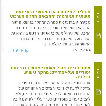
מדגיש יעילות אדמיניסטרטיבית והקצאת
משאבים, ניהול הון אנושי מתמקד בפיתוח
מודלים לפיתוח ההון האנושי בבתי-ספר:
אסטרטגי של אנשים כחיוני להצלחת הארגון.
סיכום
תשתית תאורטית וממצאים ממו"פ מערכתי
מאמר זה בוחן כיצד בתי ספר יכולים להתקדם
סקירה זו בוחנת את ספרות המחקר בנושא פיתוח
מעבר לפרקטיקות קונבנציונליות של משאבי
ההון האנושי של המורים בבית-הספר מנקודת
אנוש כדי לטפח ולמנף טוב יותר את ההון האנושי
המבט של ניהול משאבי אנוש. הדגש בה הוא על
שלהם. כך מזוהות שיטות עבודה מומלצות
הצוות ועל הארגון מתוך הכרה במורים כגורם
המחברות בין יעדים חינוכיים לבין סדרי
המשמעותי ביותר לתלמידים
העדיפויות האסטרטגיים של ניהול ההון האנושי,
לקיומן של מערכות חינוך מוצלחות. מעטים
קראו עוד...
09-12-2024
ובסופו של דבר משפרות הן את ביצועי צוות בית
המחקרים העוסקים בשילובן של שתי
הספר והן את תוצאות התלמידים.
הדיסציפלינות (ניהול משאבי האנוש בארגון
והמחקר החינוכי) ובמודלים לפיתוח ההון האנושי
Facebook
Email
WhatsApp
X
אסטרטגיית ניהול משאבי אנוש בבתי ספר
בבית-הספר. מודלים אלו מתמקדים בצרכים
סיכום
יסודיים ועל-יסודיים: מחקר גישוש
בבלגיה
פסיכולוגיים והמקצועיים של מורים בארגון
אסטרטגיית ניהול משאבי אנוש בית ספרית
Facebook
Email
WhatsApp
X
צריכה לדעת לאזן בין הצרכים האישיים של
המורים בהתאמה לבין היעדים המוסדיים, ולא
להציב יעדים מוסדיים כערך עליון לפיהם חובה
להתיישר. מבחינה פרקטית, יש לספק למורים כר