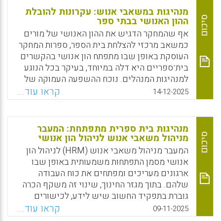
מנהיגות במשאבי אנוש: עקרונות להובלת
סיכום
ההון האנושי בבתי ספר
אף שהמחקר הדגיש את ההון האנושי של מורים
כמשאב מרכזי להצלחת בית הספר, ספרות המחקר
העוסקת באופן שבו מתפתח הון אנושי בהקשרים
בית־ספריים היא דלה במיוחד, בעיקר בכל הנוגע
למנהיגות המנהלים. נוכח ההשפעה העמוקה של
ההון האנושי של צוותי החינוך על הצלחת
קראו עוד...
14-12-2025
התלמידים, פערים מחקריים אלו מדגישים את
ההכרח הדחוף בהעמקת החקירה האמפירית בנוגע
למורכבויות הטמונות בתפקיד המנהל כמפתח הון
מנהיגות בית ספרית מתפתחת: המעבר
אנושי בהקשר הבית־ספרי. לפיכך, מטרת המחקר
סיכום
מניהול משאבי אנוש לניהול הון אנושי
הנוכחי הייתה לבחון את התפיסות והפרקטיקות
המעבר מניהול משאבי אנוש (HRM) לניהול הון
של מנהלים כמנהלי ומפתחי הון אנושי בקרב
אנושי מסמן התפתחות משמעותית באופן שבו
צוותי החינוך שלהם.
ארגונים מעריכים ומפתחים את כוח העבודה
שלהם. בתוך מגזר החינוך, שינוי זה משקף הכרה
Facebook
Email
WhatsApp
X
גוברת בתפקיד החשוב שיש לידע, לכישורים
וליכולות של צוות בית הספר בהשגת מצוינות
קראו עוד...
09-11-2025
חינוכית. בעוד שניהול משאבי אנוש מסורתי