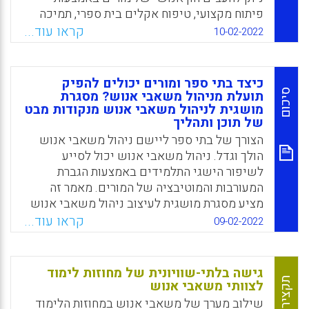
פיתוח מקצועי, טיפוח אקלים בית ספרי, תמיכה
מדרגי הפיקוח, הזרמת תקציבים, הגדלת ההיצע
קראו עוד...
10-02-2022
של המועמדים להוראה ופיקוח על מחלקות
ומוסדות ההכשרה האקדמיים. בכוחו של מנהל
בית הספר לטפח הון אנושי של מורים באמצעות
כיצד בתי ספר ומורים יכולים להפיק
הקרנת תחושת אכפתיות ויצירת אקלים נוח להביע
סיכום
תועלת מניהול משאבי אנוש? מסגרת
דעות, לנסות, לחדש ולטעות. בנוסף, כדי לטפח את
מושגית לניהול משאבי אנוש מנקודות מבט
של תוכן ותהליך
פוטנציאל ההון האנושי של המורים, על מנהל בית
הצורך של בתי ספר ליישם ניהול משאבי אנוש
הספר להגדיר מראש את ציפיותיו, להציג חזון,
הולך וגדל. ניהול משאבי אנוש יכול לסייע
לסמוך על מורים ביישוב בעיות משמעת ולוודא כי
לשיפור הישגי התלמידים באמצעות הגברת
סגל המורים ממשיך להתמקצע ולחדד מיומנויות.
המעורבות והמוטיבציה של המורים. מאמר זה
Facebook
Email
WhatsApp
X
מציע מסגרת מושגית לעיצוב ניהול משאבי אנוש
בבתי ספר שיסייע ביצירת כוח עבודה איכותי
קראו עוד...
09-02-2022
ומחויב של מורים. המאמר מתמקד בגישת
המחויבות לניהול משאבי אנוש ומציע פרקטיקות
שעשויות לתרום ליצירה של כוח עבודה של מורים
גישה בלתי-שוויונית של מחוזות לימוד
מוכשר ומחויב וכן מצביע על תהליכים ליצירת
תקציר
לצוותי משאבי אנוש
סביבה מיטבית שבה ניהול משאבי אנוש עשוי
שילוב מערך של משאבי אנוש במחוזות הלימוד