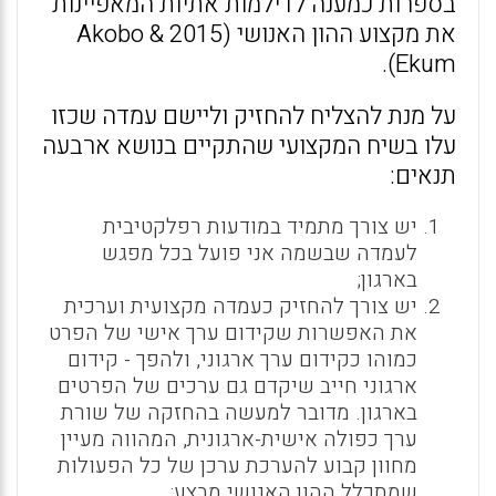
בספרות כמענה לדילמות אתיות המאפיינות
את מקצוע ההון האנושי (2015 Akobo &
Ekum).
על מנת להצליח להחזיק וליישם עמדה שכזו
עלו בשיח המקצועי שהתקיים בנושא ארבעה
תנאים:
יש צורך מתמיד במודעות רפלקטיבית
לעמדה שבשמה אני פועל בכל מפגש
בארגון;
יש צורך להחזיק כעמדה מקצועית וערכית
את האפשרות שקידום ערך אישי של הפרט
כמוהו כקידום ערך ארגוני, ולהפך - קידום
ארגוני חייב שיקדם גם ערכים של הפרטים
בארגון. מדובר למעשה בהחזקה של שורת
ערך כפולה אישית-ארגונית, המהווה מעיין
מחוון קבוע להערכת ערכן של כל הפעולות
שמתכלל ההון האנושי מבצע;