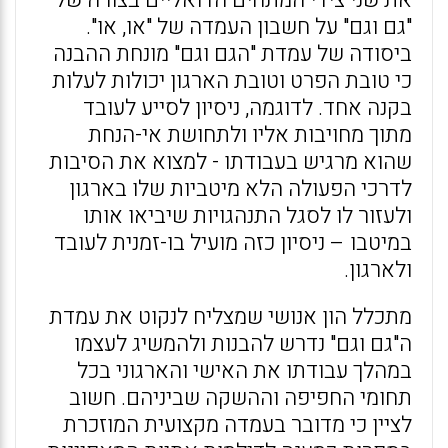
את שני צידי המתחים הדואליים בצורה של
"גם וגם" על חשבון העמדה של "או, או".
ביסודה של עמדת "הגם וגם" מונחת ההבנה
כי טובת הפרט וטובת הארגון יכולות לעלות
בקנה אחד. לדוגמה, ניסיון לסייע לעובד
מתוך מחויבות אליו ולתחושת אי-הנחת
שהוא מרגיש בעבודתו - למצוא את הסיבות
לדרכי הפעולה הלא מיטביות שלו בארגון
ולעזור לו לסגל התנהגויות שיביאו אותו
במיטבו – ניסיון כזה מועיל בו-זמנית לעובד
ולארגון.
מתכלל הון אנושי שמצליח לנקוט את עמדת
ה"גם וגם" נדרש להבנות ולהמשיג לעצמו
במהלך עבודתו את האישי והארגוני בכל
תחומי החפיפה וההשקה שביניהם. חשוב
לציין כי מדובר בעמדה מקצועית המוזכרת