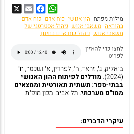
X
E
F
W
m
a
h
מילות מפתח:
הון אנושי
כוח אדם
כוח אדם
ai
ce
at
בהוראה
משאבי אנוש
ניהול אסטרטגי של
משאבי אנוש
ניהול כוח אדם בחינוך
l
b
s
o
A
לחצו כדי להאזין
o
p
לפריט
k
p
ביאליק, ג', זראד, ה', לפרדין, א' ושכטר, ח'
(2024).
מודלים לפיתוח ההון האנושי
בבתי-ספר: תשתית תאורטית וממצאים
ממו"פ מערכתי
. תל אביב: מכון מופ"ת
עיקרי הדברים: