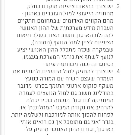
יש צורך בתיאום ציפיות מוקדם כחלק
מהחוזה הייעוצי למול העובדים בארגון -
מהם הקווים האדומים שבתחומם תתקיים
העברת מידע מערכתית של ההון האנושי
להנהלת הארגון. חשוב מאוד בשלב תיאום
הציפיות לציין למול הנועץ (המורה),
שבמקרה שכזה מתכלל ההון האנושי יציע
לנועץ לשתף את גורמי המערכת בעצמו,
בסיועו ובהכנה משותפת עימו
יש צורך להחזיק למול הנועצים ולהנכיח את
העמדה שעצם השיח עם המורה כנועץ
משקף פוקוס ארגוני התומך בפרט. מדובר
במודלינג חשוב גם למול הנועצים לעמדה
המחזיקה 'גם וגם'. הנכחה שכזו יכולה
להרחיב את נקודת המבט "המתלוננת" או
לפחות להפוך אותה למורכבת ולשלמה יותר,
בגדר "אני גם מתוסכל אך גם רואים אותי
בארגון", וגורם ההון האנושי מחזיק על