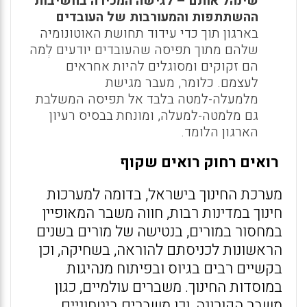
שינהל אותם – לגישה המכירה בחשיבות
ההשתתפות והמעורבות של העובדים
בארגון תוך כדי עידוד תחושת האוטונומיה
שלהם מתוך תפיסה שהעובדים יודעים לְמה
הם זקוקים ומסוגלים להיות אחראים
לעצמם. כלומר, מעבר מגישת
מלמעלה-למטה בלבד אל תפיסה המשלבת
גם מלמטה-למעלה, ומונחת בבסיס רעיון
הארגון הלומד.
רואים רחוק רואים שקוף
מערכת החינוך בישראל, בדומה למערכות
חינוך במדינות רבות, חווה משבר המאופיין
במחסור במורים, בנטישה של מורים בשנים
הראשונות לכניסתם להוראה, בשחיקה, וכן
בקשיים רבים בגיוס ובפיתוח מנהיגות
במוסדות החינוך. משברים עולמיים, כגון
משבר הקורונה, וכן משברים ביטחוניים