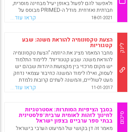
המעודדות חשיבה מסדר גבוה.
ולאפשר להם לפעול באופן יעיל מבחינה מוסרית,
חברתית ואזרחית. מודל ה-PRIMED מבוסס על
Facebook
Email
WhatsApp
X
שישה עקרונות וחותר לטפח את האקלים הבית
קראו עוד...
18-01-2021
ספרי, לשפר את שיטות ההוראה ולהצמיח ילדים
על ערכי רעות ודמוקרטיה. מודל זה יכול לשמש
גם כעמוד תווך של תוכניות הכשרה להוראה
הצעת טקסונומיה להוראת משנה: שבע
ולסייע בכתיבת תוכנית לימודים מקדמת
קטגוריות
לינק
ומשמעותית עבור גננות, מורים, מנהלים ומפקחים.
מחבר המאמר מציג את היוזמה “הצעת טקסונומיה
להוראת משנה: שבע קטגוריות״. ללימוד התלמוד
Facebook
Email
WhatsApp
X
יש מקום מרכזי בין מקצועות היהדות שבהם יש
לעסוק, ואילו לימוד המשנה כחיבור עצמאי נדחק
מעט לשוליים, והמשנה לעתים קרובות נלמדת
‘מתוך התלמוד׳ ומתוך הקשרן של סוגיות התלמוד
קראו עוד...
11-01-2017
השונות. הקשיים המרכזיים המתעוררים בתהליך
הלמידה של המשנה מתמקדים בעיקר בתחושת
חוסר הרלוונטיות של המשנה לעולמם של
בסבך הציפיות הסותרות: אסטרטגיות
התלמידים ובקושי להתמודד עם אופייה
סיכום
לחינוך לזהות לאומית ערבית־פלסטינית
בבתי ספר ערביים בצפון ישראל
האסוציאטיבי. היוזמה הפדגוגית מפתחת הצעה
להבניית לימוד המשנה בקטגוריות מובחנות תוך
מאמר זה דן בקושי של המיעוט הערבי בישראל