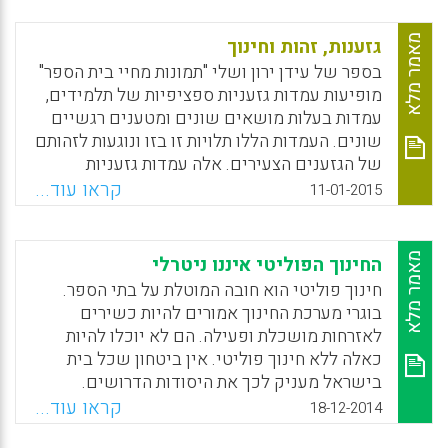
(חיים חביב).
מאמר מלא
גזענות, זהות וחינוך
Facebook
Email
WhatsApp
X
בספר של עידן ירון ושלי "תמונות מחיי בית הספר"
מופיעות עמדות גזעניות ספציפיות של תלמידים,
עמדות בעלות מושאים שונים ומטענים רגשיים
שונים. העמדות הללו תלויות זו בזו ונוגעות לזהותם
של הגזענים הצעירים. אלה עמדות גזעניות
בהתהוות. הן משקפות את העמדות הגזעניות
קראו עוד...
11-01-2015
המגובשות יותר של המבוגרים. הואיל ועמדה
גזענית קשורה לזהות, אי אפשר להחליף אותה
בקלות; לזהותו של הגזען יש לגשת בהתחשבות
מאמר מלא
החינוך הפוליטי איננו ניטרלי
ובזהירות (יורם הרפז).
חינוך פוליטי הוא חובה המוטלת על בתי הספר.
בוגרי מערכת החינוך אמורים להיות כשירים
Facebook
Email
WhatsApp
X
לאזרחות מושכלת ופעילה. הם לא יוכלו להיות
כאלה ללא חינוך פוליטי. אין ביטחון שכל בית
בישראל מעניק לכך את היסודות הדרושים.
בהכללה, התקשורת בישראל, לסוגיה השונים,
קראו עוד...
18-12-2014
אינה מעניקה חינוך פוליטי ברמה טובה. בהיעדר