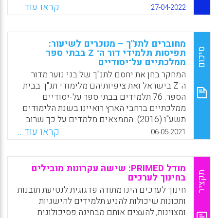
שינוי, זו שמבקשת ליצור אצל תלמידיה אמונה
קראו עוד...
27-04-2022
בעצמם וביכולתם ליצור חברה ראויה ושוויונית.
שני עקרונות מרכזיים הובילו אותנו בעיצובה:
אקטיביזם חברתי והיכולת להניע אותו יחדיו. כל
מחוברים לתנ"ך – מנוכרים לשיעור:
מרכיבי תוכנית ההכשרה הותאמו לכך: סגל
סיכום
תפיסות תלמידי דור ה־ Z בבתי ספר
ממלכתיים על־יסודיים
ההוראה, מבנה הלימודים, תוכנית הלימודים,
ההתנסויות השונות והמדדים להצלחה.
המחקר בחן את יחסם לתנ"ך של בני נוער מדור
ה־Z בישראל ואת ציפיותיהם מלימודי תנ"ך בבית
Facebook
Email
WhatsApp
X
הספר. 76 תלמידים בבתי ספר על-יסודיים
ממלכתיים ברחבי הארץ רואיינו בשנת הלימודים
תשע"ו (2016). הממצאים מלמדים על כך שרוב
רובם של התלמידים רואים בתנ"ך ספר חשוב
קראו עוד...
06-05-2021
וייחודי, בעל מסרים ערכיים ותרבותיים רלוונטיים.
עם זאת, רבים מהם מפנים ביקורת חריפה כלפי
שיעורי התנ"ך בבית הספר. הם מבקשים לשנות
מודל PRIMED: שישה עקרונות מובילים
את מהותם של שיעורי התנ"ך, כך שיכללו סוגיות
תקציר
בחינוך לערכים
חברתיות, סביבתיות, מעוררות חשיבה ורלוונטיות
חינוך לערכים הינו מתודה פדגוגית לנטיעת תובנות
לחייהם. התלמידים מעוניינים בהוראה
ותכונות שיכולות להניע תלמידים להישגיות
פלורליסטית ובדרכי למידה פעילות וחווייתיות
ומצוינות, להעצים אותם מבחינה פסיכולוגית