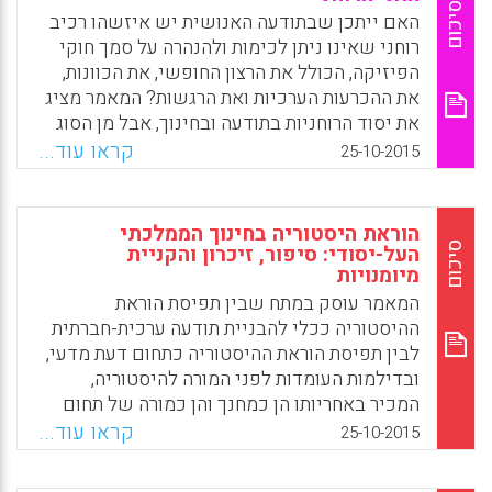
הסגל האקדמי והמנהלי, וברמת המוסד. שיתוף
סיכום
האם ייתכן שבתודעה האנושית יש איזשהו רכיב
פעולה בין המוסדות וחיבור שלל הכוחות הפועלים
רוחני שאינו ניתן לכימות ולהנהרה על סמך חוקי
בתחום פותחים פתח ללמידה הדדית, למפגשים
הפיזיקה, הכולל את הרצון החופשי, את הכוונות,
בין קבוצות שונות בחברה בישראל, ולאמירה
את ההכרעות הערכיות ואת הרגשות? המאמר מציג
משותפת על תפקידה של מערכת החינוך ביצירת
את יסוד הרוחניות בתודעה ובחינוך, אבל מן הסוג
חברה שוויונית יותר וגזענית פחות (גליה זלמנסון
האתאיסטי, הלא-מיסטי (יקיר שושני).
קראו עוד...
25-10-2015
לוי).
Facebook
Email
WhatsApp
X
Facebook
Email
WhatsApp
X
הוראת היסטוריה בחינוך הממלכתי
סיכום
העל-יסודי: סיפור, זיכרון והקניית
מיומנויות
המאמר עוסק במתח שבין תפיסת הוראת
ההיסטוריה ככלי להבניית תודעה ערכית-חברתית
לבין תפיסת הוראת ההיסטוריה כתחום דעת מדעי,
ובדילמות העומדות לפני המורה להיסטוריה,
המכיר באחריותו הן כמחנך והן כמורה של תחום
דעת (ענת קדרון).
קראו עוד...
25-10-2015
Facebook
Email
WhatsApp
X