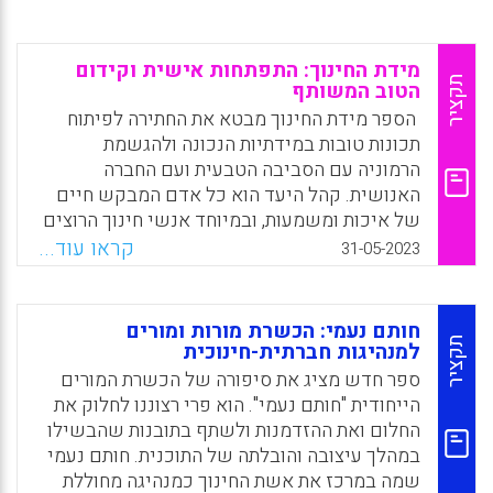
מידת החינוך: התפתחות אישית וקידום
תקציר
הטוב המשותף
הספר מידת החינוך מבטא את החתירה לפיתוח
תכונות טובות במידתיות הנכונה ולהגשמת
הרמוניה עם הסביבה הטבעית ועם החברה
האנושית. קהל היעד הוא כל אדם המבקש חיים
של איכות ומשמעות, ובמיוחד אנשי חינוך הרוצים
לטפח תלמידים למיטבם.
קראו עוד...
31-05-2023
Facebook
Email
WhatsApp
X
חותם נעמי: הכשרת מורות ומורים
תקציר
למנהיגות חברתית-חינוכית
ספר חדש מציג את סיפורה של הכשרת המורים
הייחודית "חותם נעמי". הוא פרי רצוננו לחלוק את
החלום ואת ההזדמנות ולשתף בתובנות שהבשילו
במהלך עיצובה והובלתה של התוכנית. חותם נעמי
שמה במרכז את אשת החינוך כמנהיגה מחוללת