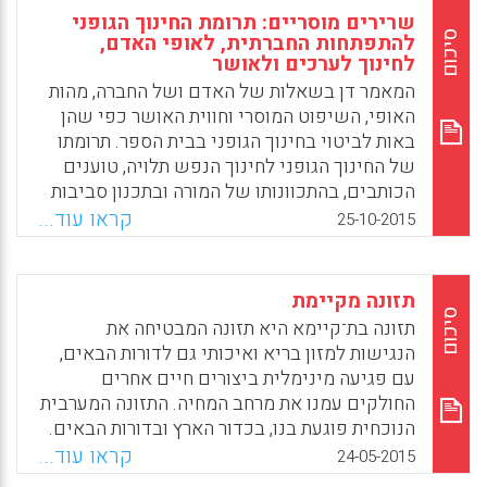
שרירים מוסריים: תרומת החינוך הגופני
סיכום
להתפתחות החברתית, לאופי האדם,
לחינוך לערכים ולאושר
המאמר דן בשאלות של האדם ושל החברה, מהות
האופי, השיפוט המוסרי וחווית האושר כפי שהן
באות לביטוי בחינוך הגופני בבית הספר. תרומתו
של החינוך הגופני לחינוך הנפש תלויה, טוענים
הכותבים, בהתכוונותו של המורה ובתכנון סביבות
הלמידה (רוני לידור, יצחק רם).
קראו עוד...
25-10-2015
Facebook
Email
WhatsApp
X
תזונה מקיימת
סיכום
תזונה בת־קיימא היא תזונה המבטיחה את
הנגישות למזון בריא ואיכותי גם לדורות הבאים,
עם פגיעה מינימלית ביצורים חיים אחרים
החולקים עמנו את מרחב המחיה. התזונה המערבית
הנוכחית פוגעת בנו, בכדור הארץ ובדורות הבאים.
מה אפשר לעשות? להשקיע בחינוך לתזונה
קראו עוד...
24-05-2015
בריאה ובת־קיימא. לא רק בילדים, גם במבוגרים