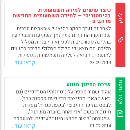
חלופות אחרות, טיב החינוך הפוליטי בבית הספר
קובע את הנכונות ואת המסוגלות האזרחית-חברתית
כיצד עושים למידה משמעותית
של בוגרי מערכת החינוך – האזרחיות והאזרחים
בהיסטוריה? – למידה משמעותית מחפשת
לינק
מרחבים
(מרדכי קרמניצר).
לאחרונה נערך מחקר בסיאטל שבארצות הברית
Facebook
Email
WhatsApp
X
שבו השוו החוקרים כמה זמן השקיעו תושבי העיר
בהליכה ספורטיבית לפני ואחרי בניית מסלולי
הליכה. הם מצאו כי סלילת מסלולי הליכה חדשים
לתושבים הביאה לעלייה משמעותית בפעילות
ההליכה שלהם. במילים אחרות, יצירת תנאים
קראו עוד...
23-09-2014
הולמים ומתאימים לפעילות עודדה והגבירה את
העיסוק ואת הפעילות. באמצעות סיפור זה ננסח
כעת את הסוגיה שמעסיקה אותנו במאמר קצר זה:
מאמר מלא
שירת החינוך הגווע
כאנשי חינוך, כמחנכים וכמורים אנו מבקשים
אהוד שמיר מספר על ניסיונותיו הסיזיפיים (גם
לטפח למידה משמעותית אצל התלמידים, הווה
כאשר האבן מתייצבת מדי פעם בפסגת ההר)
אומר, ליצור תנאים דומים ל"מסלולי הליכה"
לבסס בתיכון הקיבוצי "בקעת כנרות" מסגרת
עבורם כדי שיוכלו לקיים מפגשים פוריים בינם
חינוכית בשם "אני ואתה בחברה משתנה",
לבין כל מטעני הידע, התרבות, החברה והסביבה:
שמטרתה "ליצור מחדש חינוך לערכים ולהשקפת
הגות ומעש, אירועים ודעות, סוגיות ואישים,
עולם, ולהופכו, תוך כדי כך, לחלק חשוב של בית
קראו עוד...
01-07-2014
ערכים ועמדות (גדי ראונר).