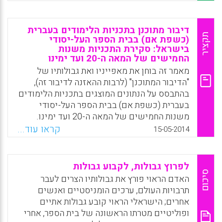
הספר". המסגרת מנסה לצקת תוכן משמעותי
ב"שעת מחנך", שאיבדה מזמן את משמעותה
Facebook
Email
WhatsApp
X
(המורה סוגרת כמה עניינים בשיעור האחרון ביום
דיבור מתוכנן בתכניות הלימודים בעברית
האחרון של שבוע הלימודים), ולהחזיר ל"חינוך
תקציר
(כשפת אם) בבית הספר העל-יסודי
בישראל: סקירת התכניות משנות
לערכים" את מעמדו במוסד ש"חינוך לערכים" לא
החמישים של המאה ה-20 ועד ימינו
מעניין אותו (יורם הרפז).
מאמר זה בוחן את מאפייניו ואת גבולותיו של
Facebook
Email
WhatsApp
X
"הדיבור המתוכנן" (לרבות ההאזנה לדיבור זה),
בהתבסס על הנתונים המוצגים בתכניות הלימודים
בעברית (כשפת אם) בבית הספר העל-יסודי
משנות החמישים של המאה ה-20 ועד ימינו.
נחקרו גם היסודות הקבועים והשינויים שחלו
קראו עוד...
15-05-2014
בהוראה-למידה של "דיבור מתוכנן" בבית הספר
העל-יסודי (רחל רוזנר).
לפרוץ גבולות, לקבוע גבולות
Facebook
Email
WhatsApp
X
סיכום
האדם הראוי פורץ את גבולותיו הצרים לעבר
תרבויות העולם, ערכים הומניסטיים ואנשים
אחרים; הישראלי הראוי קובע גבולות אתיים
ופוליטיים מטרתו הראשונה של בית הספר, אחרי