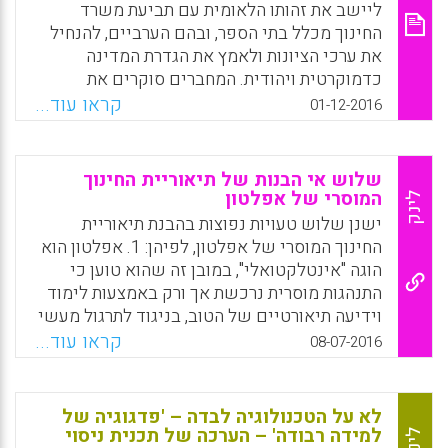
הדגשת היבטים ערכיים ושלבי למידה עצמית,
ליישב את זהותו הלאומית עם תביעת משרד
שעשויים להוביל לשיפור בתהליך ההוראה של
החינוך מכלל בתי הספר, ובהם הערביים, להנחיל
המשנה ולהפוך אותה ל׳עמוד ברזל׳ משמעותי
את ערכי הציונות ולאמץ את הגדרת המדינה
בעולמם הדתי של התלמידים (ירון זילברשטיין).
כדמוקרטית ויהודית. המחברים סוקרים את
מעמדה הייחודי והאנומלי של מערכת החינוך
קראו עוד...
01-12-2016
Facebook
Email
WhatsApp
X
הערבית, ומראים כיצד מקשה מעמד זה על
הערבים בישראל לעצב ולגבש את זהותם באופן
שוויוני התואם את צורכיהם. לימודי האזרחות
שלוש אי הבנות של תיאוריית החינוך
בחברה הערבית הם דוגמה בולטת למתח שבין
המוסרי של אפלטון
לינק
לימוד תולדות ארץ ישראל לבין הזהות התרבותית
ישנן שלוש טעויות נפוצות בהבנת תיאוריית
והלאומית של התלמיד הערבי. באווירה זו, טוענים
החינוך המוסרי של אפלטון, לפיהן: 1. אפלטון הוא
המחברים, רווחת בקרב מורים במערכת החינוך
הוגה "אינטלקטואלי", במובן זה שהוא טוען כי
הערבית "תרבות של שתיקה", דהיינו, הימנעות
התנהגות מוסרית נרכשת אך ורק באמצעות לימוד
מעיסוק בנושאים פוליטיים ולאומיים במסגרת
וידיעה תיאורטיים של הטוב, בניגוד לתרגול מעשי
כיתתית. עם זאת, הכותבים מראים שעל אף
או לחיקוי של דמויות מופת. 2. אפלטון הוא
קראו עוד...
08-07-2016
העובדה שבתי הספר הערביים מתנהלים בתוך
אליטיסט הסבור כי רק חלק מהאנשים,
סבך אילוצים פורמליים ובלתי פורמליים הגורמים
המלכים-פילוסופים, מסוגלים להגיע לידיעה של
למנהלים ולמורים לתמרן בתוך מרחב מצומצם
הטוב, ולכן רק הם ראויים לשלוט בחברה – תפיסה
לא על הטכנולוגיה לבדה – 'פדגוגיה של
למדי של פעילות מותרת, יש בידיהם דרכים
הנוגדת את ערכי השוויון והדמוקרטיה. 3. תיאוריית
למידה רבודה' – הערכה של תכנית ניסוי
לינק
יצירתיות לטיפוח הזהות הלאומית