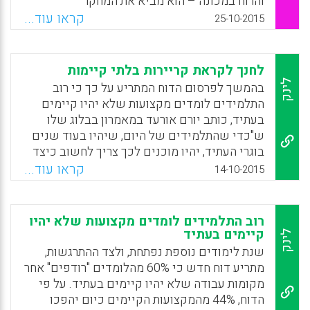
והרוח במכונה – הוא מביא את המחקר
האבולוציוני העדכני בדבר המשקל הרב שיש
קראו עוד...
25-10-2015
לביולוגיה ולגנים על ההתנהגות האנושית ודן
במשמעות הדבר בחינוך (יוני מזרחי).
לחנך לקראת קריירות בלתי קיימות
Facebook
Email
WhatsApp
X
לינק
בהמשך לפרסום הדוח המתריע על כך כי רוב
התלמידים לומדים מקצועות שלא יהיו קיימים
בעתיד, כותב יורם אורעד במאמרון בבלוג שלו
ש"כדי שהתלמידים של היום, שיהיו בעוד שנים
בוגרי העתיד, יהיו מוכנים לכך צריך לחשוב כיצד
להכינם אל העתיד הן במישור הפרקטי והן
קראו עוד...
14-10-2015
במישור הרגשי, לא רק משום שרוב העבודות כבר
לא יהיו קיימות אלא גם משום שאלה שיישארו
על כנן (עבור בני אדם) יצריכו הסתגלות לשינויים
רוב התלמידים לומדים מקצועות שלא יהיו
מהירים מאד" (יורם אורעד).
קיימים בעתיד
לינק
שנת לימודים נוספת נפתחת, ולצד ההתרגשות,
Facebook
Email
WhatsApp
X
מתריע דוח חדש כי 60% מהלומדים "רודפים" אחר
מקומות עבודה שלא יהיו קיימים בעתיד. על פי
הדוח, 44% מהמקצועות הקיימים כיום יהפכו