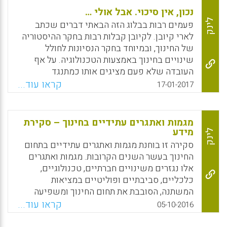
נכון, אין סיכוי. אבל אולי …
לינק
פעמים רבות בבלוג הזה הבאתי דברים שכתב
לארי קיובן. לקיובן קבלות רבות בחקר ההיסטוריה
של החינוך, ובמיוחד בחקר הנסיונות לחולל
שינויים בחינוך באמצעות הטכנולוגיה. על אף
העובדה שלא פעם מציגים אותו כמתנגד
לטכנולוגיות דיגיטאליות בבתי הספר, הגישה של
קראו עוד...
17-01-2017
קיובן לנושא הרבה יותר מפוכחת. לקיובן היכרות
עמוקה עם ההיסטוריה של הנסיונות לשנות את
בית ספר, וההכרות הזאת לימדה אותו שאפילו אם
מגמות ואתגרים עתידיים בחינוך – סקירת
מדובר בכלים דיגיטאליים רבי עוצמה שמגיעים
מידע
לינק
לכיתה, אי-אפשר לצפות למהפכות בתהליכי
סקירה זו בוחנת מגמות ואתגרים עתידיים בתחום
הוראה ולמידה. פעם אחר פעם קיובן מצביע על
החינוך בעשר השנים הקרובות. מגמות ואתגרים
המורכבות של המתרחש בכיתה, מורכבות שמקשה
אלו נגזרים משינויים חברתיים, טכנולוגיים,
מאד על שינויים מהירים. הוא מדגיש שלרוב, גם
כלכליים, סביבתיים ופוליטיים במציאות
כאשר המורים מאמצים כלים חדשים (או נאלצים
המשתנה, הסובבת את תחום החינוך ומשפיעה
על ידי ההנהלות לעשות זאת), הם מוצאים דרך
עליו. מטרת הסקירה היא לעורר מחשבה ודיון
קראו עוד...
05-10-2016
להתאים אותם לשיטות ההוראה שכבר נהוגות
במגמות ובאתגרים בקרב בעלי העניין ומקבלי
אצלם. התוצאה היא שבמקום השינוי הגורף
ההחלטות במערכת החינוך. הבנה של המגמות