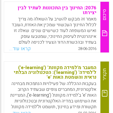
המקווה, בסופו של דבר עולם כמנהגו נוהג (ג'יי
והאתגרים תסייע בגיבוש כיווני מענה ופעולה
2076: החינוך בין התכוננות לעתיד לבין
הורוויץ).
ממוקדים ואפקטיביים בתחום החינוך, שיקדמו
סיכום
יצירתו
את החינוך ואת החברה בישראל ויתאימו אותם
Facebook
Email
WhatsApp
X
מאמר זה מבקש להשיב על השאלה מה צריך
לצרכי המאה ה-21 (עמליה רן, דניאל שפרלינג).
לכלול החינוך העכשווי שמכין את האזרח, העובד
ואיש המשפחה לעוד כשישים שנים. שאלה זו
Facebook
Email
WhatsApp
X
אינהרנטית לעיסוק החינוכי, שמטבעו עוסק
בעתיד ובהכשרת הדור הצעיר לכניסה לעולם
המבוגרים ולהשתלבותו במציאות העתידית (ניר
קראו עוד...
28-06-2016
מיכאלי).
Facebook
Email
WhatsApp
X
המעבר מ'למידה מקוונת' ('e-learning')
תקציר
ל'למידה' ('learning'): הטכנולוגיה הבלתי
נראית והשמטת האות 'e'
בעקבות ההכללה של פעילויות הנתמכות מבחינה
אלקטרונית, המחברים צופים שבעתיד הקרוב
האות 'e' ב'למידה מקוונת' ('e-learning'), המציינת
את השימוש במדיה האלקטרונית ובטכנולוגיות
תקשורת ומידע בחינוך, תושמט ול'למידה מקוונת'
יתייחסו פשוט כאל 'למידה' ('learning'). מאמר זה