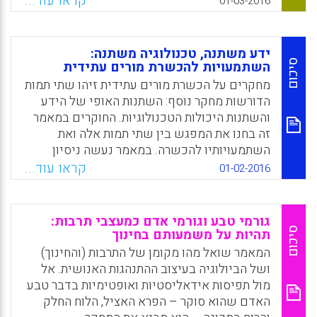
קראו עוד...
01-03-2016
מציג ניסיון בהבנת הגורמים לשינוי השם ובחיזוי
תוצאותיו (Paiva, Joao; Morais, Carla; Costa,
Luiza; Pinheiro, Ana, 2016).
ידע משתנה, טכנולוגיה משתנה:
סיכום
השתמעויות להכשרת מורים עתידית
Facebook
Email
WhatsApp
X
מחקרים על הכשרת מורים עתידית זיהו שתי תמות
הדורשות מחקר נוסף: השתנות האופי של הידע
והשתנות היכולות הטכנולוגיות. החוקרים במאמר
זה בחנו את המפגש בין שתי תמות אלה ואת
השתמעויותיו להכשרה. במאמר נעשה ניסיון
לקדם את הדיון על עתיד הכשרת המורים בעידן
קראו עוד...
01-02-2016
שבו קובעי מדיניות, כלכלנים ומדינאים מאתגרים
בהחלטותיהם את האוטונומיה של מורי מורים
(Darling-Hammond, 2010). זאת ע"י פתיחת
גורמי טבע וגורמי אדם כמעצבי תרבות:
הדיון למורי המורים עצמם (Burden, K.,
סיכום
תהיות על משמעותם בחינוך
Aubusson, P., Brindley, S., & Schuck, S).
המאמר שואל מהו מקומן של התרבות (והחינוך)
ושל הביולוגיה בעיצוב ההתנהגות האנושית. אל
Facebook
Email
WhatsApp
X
מול תפיסות אידאליסטיות ואופטימיות בדבר טבע
האדם שהוא סוקר – הפרא האציל, הלוח החלק