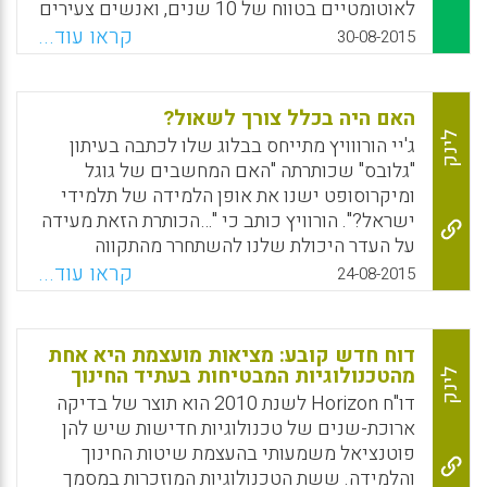
לאוטומטיים בטווח של 10 שנים, ואנשים צעירים
צפויים להחליף 17 מקומות עבודה לאורך החיים
קראו עוד...
30-08-2015
שלהם (אתר חברת מתודיקה).
Facebook
Email
WhatsApp
X
האם היה בכלל צורך לשאול?
לינק
ג'יי הורווויץ מתייחס בבלוג שלו לכתבה בעיתון
"גלובס" שכותרתה "האם המחשבים של גוגל
ומיקרוסופט ישנו את אופן הלמידה של תלמידי
ישראל?". הורוויץ כותב כי "…הכותרת הזאת מעידה
על העדר היכולת שלנו להשתחרר מהתקווה
שטכנולוגיות חדשות ישנו את פני החינוך. חלמנו
קראו עוד...
24-08-2015
על זה לפני עשרים שנה כאשר מחשבי ה-PC
התחילו לחדור לתוך הכיתות, ומפני שהחלום לא
התגשם חידשנו אותו עם מחשבים ניידים
דוח חדש קובע: מציאות מועצמת היא אחת
והסיכוי שכל תלמיד יוכל להחזיק מכשיר. לא עבר
מהטכנולוגיות המבטיחות בעתיד החינוך
לינק
זמן רב והטאבלטים והטלפונים החכמים זכו להיות
דו"ח Horizon לשנת 2010 הוא תוצר של בדיקה
נושאי הדגל של השינוי. והנה, בקושי הספקנו
ארוכת-שנים של טכנולוגיות חדישות שיש להן
להתאכזב מאלה, ואנחנו למדים שלגוגל
פוטנציאל משמעותי בהעצמת שיטות החינוך
ולמיקרוסופט מכשירים חדשים שאולי סוף סוף
והלמידה. ששת הטכנולוגיות המוזכרות במסמך