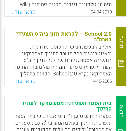
יביאו את השינוי המיוחל" (ג'יי הורוויץ).
הזה הן: טלפונים ניידים, תכנים פתוחים (wiki
לדוגמא), ספרים אלקטרונים, מציאות מועצמת,
קראו עוד...
Facebook
Email
WhatsApp
X
04-04-2010
מנשק מבוסס-מחוות (gesture-based user
interface) כדוגמת פרויקט NATAL של XBOX
(ראו וידאו ) וניתוח מידע באופן ויזואלי.הדו"ח
School 2.0 – לקראת חזון ביה"ס העתידי
מעניין בגלל אופן שבו הוא מציג את הטכנולוגיות
סיכום
בארה"ב
השונות. לכל טכנולוגיה מובאות דוגמאות חיות
אולי בהשפעת הגישות הפוסט-מודרניות
לשימושים בחינוך, אותם יכול כל מורה ואיש
והאינטרנטיות החל משרד החינוך האמריקאי
חינוך להכניס כבר עכשיו לתוכנית שלו בכתה.
בחשיבה אסטרטגית חדשה לגבי חזון ביה"ס
העתידי. פרויקט סיעור המוחין של משרד החינוך
Facebook
Email
WhatsApp
X
האמריקאי נקרא School 2.0. הכוונה בתהליך
גיבוש החזון החינוכי לבתי הספר לשתף את כל
קראו עוד...
14-10-2006
גורמי החינוך המקומיים והקהילה החינוכית
הקשורה לבתי הספר. תהליך גיבוש החזון החינוכי
לביה"ס העתידי אינו מיועד ליחידי סגולה או לבתי
בית הספר העתידני: מסע מחקר לעתיד
ספר מדגימים אלא לכל המורים, התלמידים אנשי
סיכום
החינוך
החינוך והמשפחות ברחבי ארה"ב. על מנת לתעד
בספרו החדש טוען ד"ר רוני אבירם כי בתי הספר
את ההשקפות, ההמלצות והתסריטים הוקם
ומערכות החינוך בעולם המערבי "אינם מספקים
לאחרונה אתר אינטרנט חדש המכריז על פרויקט
את הסחורה" ולוקים בכשלים תפקודיים שונים