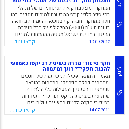
חונכות) מנקודת מבטם של מנהלי בתי ספר
לינק
המחקר המוצג בודק את תפיסותיהם של מנהלי
Facebook
Email
WhatsApp
X
בתי ספר כלפי קורס ההכשרה למורים חונכים. זהו
חלק ממחקר רחב-היקף בנושא ההתמחות בהוראה.
בשנת תש"ס (2000) החלה לפעול בכל מערכת
החינוך במדינת ישראל תכנית ההתמחות למורים
מתחילים בשנת עבודתם הראשונה. אחד הרכיבים
קראו עוד...
10-09-2012
המבנים את ההתמחות הוא קבלת חונכות בידי
מורה חונך לאורך השנה. תפקיד החונכות הוא חדש
במערכת, ובשנים האחרונות משרד החינוך פיתח
חקר סיפורי מקרה בשיטת הג'יקסו כאמצעי
מערך של קורסים להכשרת חונכים במכללות
להבנת תפקידי חונך ומתמחה
לינק
האקדמיות לחינוך ובאוניברסיטאות ( שוובסקי, נ'
מאמר זה מתאר פעילות משותפת של חונכים
ושץ-אופנהיימר, א' ) .
ומתמחים כחלק מפרויקט התמחות בהוראה
שמתקיים בטכניון. הפעילות כללה למידה
Facebook
Email
WhatsApp
X
שיתופית בשיטת הג'יקסו תוך כדי התמקדות
בסיפורי מקרה הדנים בקשיים של מורים
מתחילים בשנת ההוראה הראשונה בבית הספר.
קראו עוד...
14-07-2011
מטרת הפרויקט הייתה לעודד את המשתתפים
לזהות ולאתר את תפקידם של החונך והמתמחה