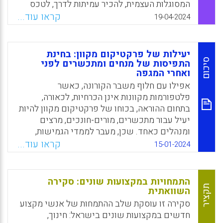
המסוגלות העצמית, להכיר עמיתות לדרך, לטכס
עצות, לתכנן מערכי שיעור בחברותא, לבחון דרכי
קראו עוד...
19-04-2024
התמודדות עם ילדים מתקשים ולהתוודע
לזכויותיהן כעובדות הוראה ולנהלי הרשות
המקומית. ייחודה של סדנה זו הוא קישורן של
יעילות של פרקטיקום מקוון: בחינת
הגננות המתמחות לגורמים רלוונטיים ברשות
סיכום
התפיסות של מנחים ומתכשרים לפני
ואחרי המגפה
המקומית ובדרגי הפיקוח, מתוך שאיפה להביא
להתייעלות בינאישית, פרסונלית וניהולית.
אפילו עם חלוף משבר הקורונה, כאשר
פלטפורמות מקוונות אינן הכרחיות, לכאורה,
Facebook
Email
WhatsApp
X
בתחום ההוראה, בכוחו של פרקטיקום מקוון להיות
יעיל עבור מתכשרים, מורים-חונכים, מרצים
ומנהלים כאחד. שכן, מעבר לממדי הגמישות,
הנוחות והחסכון הכספי לכל הצדדים המעורבים,
קראו עוד...
15-01-2024
פרקטיקום מקוון מסייע בהרחבת ההיצע
הפרסונלי, הגדלת מצבת כוח האדם, הטמעת
טכנולוגיות מידע ותקשורת בחינוך, העמקת
התמחויות במקצועות שונים: סקירה
שיתופי הפעולה הווירטואליים נרחבים ופריסת
תקציר
השוואתית
רשת הקשרים המקצועיים.
סקירה זו עוסקת שלב ההתמחות של אנשי מקצוע
חדשים במקצועות שונים בישראל: חינוך,
Facebook
Email
WhatsApp
X