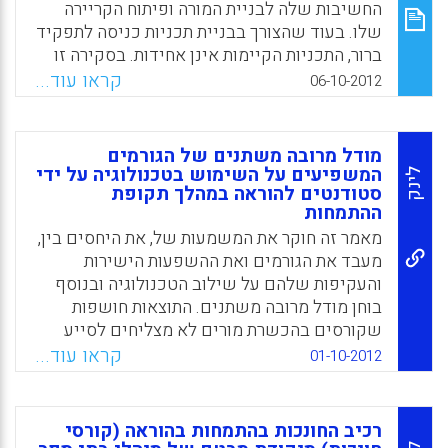
המורים, תפיסה הנגזרת מן הצורך הקיומי בלמידה
החשיבות שלה לבניית המורה ופיתוח הקריירה
ובהתעדכנות מתמדת לאורך החיים במציאות
שלו. בעוד שהצורך בבניית תכניות כניסה לתפקיד
המשתנה תדיר של המאה ה-21. שלובים בו
ברור, התכניות הקיימות אינן אחידות. בסקירה זו
במארג ייחודי פרקי מדיניות, מחקר ועשייה בכל
מוצג מדגם ממודלים של תכניות כניסה מהארץ
קראו עוד...
06-10-2012
אחד משלבי הרצף ( שרה שמעוני, אורית
ומן העולם, היבטים ייחודיים במודלים הקשורים
אבידב-אונגר (עורכות) .
לרוח התקופה ומגוון התנסויות ורשמים מגורמי
המפתח כגון: המורים החדשים, צוותי הוראה,
Facebook
Email
WhatsApp
X
מודל מרובה משתנים של הגורמים
צוותים תומכים וגורמי מדיניות אחרים ( דזירה פז
המשפיעים על השימוש בטכנולוגיה על ידי
לינק
ועמי סלנט) .
סטודנטים להוראה במהלך תקופת
ההתמחות
Facebook
Email
WhatsApp
X
מאמר זה חוקר את המשמעות של, את היחסים בין,
מעבד את הגורמים ואת ההשפעות הישירות
והעקיפות שלהם על שילוב הטכנולוגיה ובנוסף
בוחן מודל מרובה משתנים. התוצאות חושפות
שקורסים בהכשרת מורים לא מצליחים לסייע
לסטודנטים להוראה בשילוב הטכנולוגיה במהלך
קראו עוד...
01-10-2012
הפרקטיקום. אולם, החוויות של הסטודנטים
להוראה עם החונכים יכולות לסייע לסטודנטים
להוראה להשתמש בטכנולוגיה בעת ההתמחות
רכיב החונכות בהתמחות בהוראה (קורסי
בהוראה(Shih-Hsiung Liu , 2012).