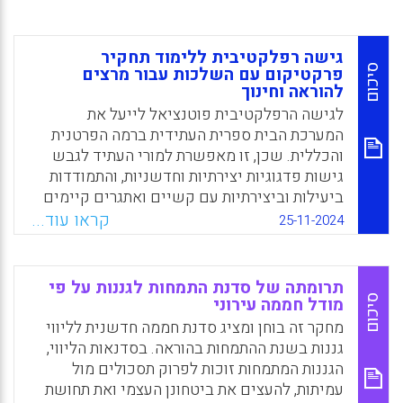
גישה רפלקטיבית ללימוד תחקיר
סיכום
פרקטיקום עם השלכות עבור מרצים
להוראה וחינוך
לגישה הרפלקטיבית פוטנציאל לייעל את
המערכת הבית ספרית העתידית ברמה הפרטנית
והכללית. שכן, זו מאפשרת למורי העתיד לגבש
גישות פדגוגיות יצירתיות וחדשניות, והתמודדות
ביעילות וביצירתיות עם קשיים ואתגרים קיימים
ועתידיים. בנוסף, גישה זו מסייעת למורים להבין
קראו עוד...
25-11-2024
את עצמם טוב יותר, ללמוד להשתפר בכוחות
עצמם, להשחיז את מיומנויות ההוראה, לפתח
מיומנויות אוטונומיות ומוכוונות-עצמית ולפתח
תרומתה של סדנת התמחות לגננות על פי
הרגל בריא של למידה לאורך החיים.
סיכום
מודל חממה עירוני
מחקר זה בוחן ומציג סדנת חממה חדשנית לליווי
Facebook
Email
WhatsApp
X
גננות בשנת ההתמחות בהוראה. בסדנאות הליווי,
הגננות המתמחות זוכות לפרוק תסכולים מול
עמיתות, להעצים את ביטחונן העצמי ואת תחושת