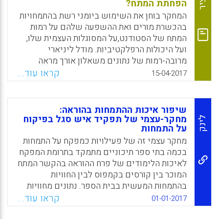
הפחתת המתח?
פנים אל פנים ראו בתמיכה ובהעצמה האישית את
מטרתה העיקרית של הסדנה ואת תפקידו העיקרי
המחקר בוחן את השימוש ביומני רשת בהתמחויות
של המנחה (המנחה כמנטור).
בהכשרת מורים ואת ההשפעה שלהם על רמות
המתח של הסטודנט,על המסוגלות העצמית שלו,
Facebook
Email
WhatsApp
X
ועל היכולות הרפלקטיביות. מודל ליניארי
מרובה-רמות של נתונים משאלון אורך מראה
שהסטודנטים שביצעו משימות כתיבה של יומן
קראו עוד...
15-04-2017
רשת ממוקד-בעיות מראים התפתחות חזקה יותר
של מסוגלות עצמית במהלך ההתמחות מאשר
הקבוצות האחרות, בייחוד כאשר התפתחות זו
שיפור איכות ההתמחות בהוראה:
משולבת במשוב מצד עמיתים לגבי העלאת
מחקר-עצמי של תפקיד איש סגל בפיקוח
לינק
על התמחות
פוסטים ביומן הרשת (בלוג). הקבוצות אינן שונות
ברמות המתח וביכולת לבצע רפלקציה (Petko,
מחקר עצמי זה של פעילויות כמפקח על התמחות
Dominik; Egger, Nives; Cantieni, Andrea,
בכמה בתי ספר תיכוניים מתמקד בתרומת המפקח
2017).
לאיכות הלימודים של פרח ההוראה בהקשר המתח
המוכר בין קורסים בקמפוס לבין החוויות
Facebook
Email
WhatsApp
X
בהתמחות המעשית בבית הספר. נתונים מחוויות
פיקוח פורמליות ובלתי פורמליות נלקחו
קראו עוד...
01-01-2017
מרישומים שנערכו בכיתה עם פרחי הוראה שתחת