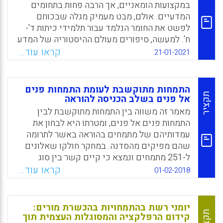
המורה-חונך, נציג המוסד האקדמי והמתכשר.
במקצועות הומאניים, אך הרבה פחות בתחומים
המדעיים. אולם, מבט מעמיק מגלה שבכוחם
Facebook
Email
WhatsApp
X
לפשט את החומר הנלמד עבור תלמידי כיתות ד'-
ח'. למעשה, סיפורים מעולם ההיסטוריה של המדע
מציגים לתלמידים נתונים מדעיים ככאלו
קראו עוד...
21-01-2021
שהושגו על ידי אינדיבידואלים סקרנים שחוו
תהליכים של אכזבות, ביקורות, מכשולים והצלחה.
התמחות מתוקשבת לעומת התמחות פנים
Facebook
Email
WhatsApp
X
תקציר
אל פנים בשלב הכניסה להוראה
מאמר זה משווה בין התמחות מתוקשבת לבין
התמחות פנים אל פנים, ומטרתו היא לבחון את
עמדותיהם של מתמחים בהוראה באשר לתרומה
שהם מפיקים מהסדנה. במחקר חולקו שאלונים
ל-251 מתמחים ונמצא כי קיים קשר בין סוג
הסדנה לסוג התרומה למתמחים (רגשית, פדגוגית,
קראו עוד...
01-02-2018
פרקטית). כך למשל, המתמחים שהשתתפו בסדנה
המתוקשבת ראו בהקניית הידע הצבור את המטרה
העיקרית של הסדנה ואת תפקידו העיקרי של
יומני רשת בהתמחויות בהכשרת מורים:
המנחה; המתמחים שהשתתפו בסדנה המתנהלת
תקציר
קידום הרפלקציה והמסוגלות העצמית תוך