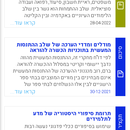
משפטים, ראיית חשבון, סיעוד, רפואה ועבודה
סוציאלית. שלב ההתמחות הוא גשר בין שלב
הלימודים העיוניים באקדמיה ובין הקליטה
בשדה ובשוק התעסוקה, ובמהלכו מתקיימת
קראו עוד...
28-04-2022
השלמה מעשית ללימודי המקצוע. עבור
סטודנטים רבים שלב ההתמחות הוא אמצעי כדי
להתקבל לשוק התעסוקה, לפתח מיומנויות רכות
מודלים ומדדי הערכה של שלב ההתנסות
כמו עבודת צוות, מיומנויות תקשורת בין-אישית
סיכום
המעשית בתוכניות הכשרה להוראה
ופתרון בעיות וכדי לצבור ניסיון מקצועי וגמול
לפי דו"ח מחקרי זה, ההתנסות המעשית מהווה
לעתיד.
נדבך יישומי וקריטי במסלול ההכשרה להוראה.
ברם, רוב מנגנוני ההערכה של ההתנסות המעשית
Facebook
Email
WhatsApp
X
אינם מבחינים בין מורים המוצבים בבתי ספר
הישגיים לבין אלו הנשלחים לבתי ספר של
תלמידים המגיעים מרקע סוציו-אקונומי מוחלש.
קראו עוד...
30-12-2021
זאת ועוד, שיטות ההערכה הקיימות מתעלמות
מעמדות התלמידים ומקצב התקדמותם, ממאפייני
אוכלוסיית הלימוד, מגרף השיפור של המתכשר,
תרומת סיפורי היסטוריה של מדע
מיכולתו ליישם ידע תיאורטי, מנכונותו ללמוד
תקציר
לתלמידים
מאחרים ומשיתוף הפעולה המשולש בין
שימוש בסיפורים ככלי פדגוגי נעשה רבות