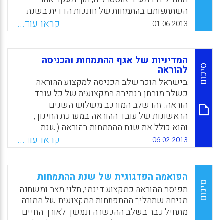
Lishchinsky, O).
השתתפותם בהתמחות של חונכות הדדית בשנת
2010. התוצאה העיקרית של המחקר הייתה
קראו עוד...
Facebook
Email
WhatsApp
X
01-06-2013
שבסוף השנה הראשונה, כל המורים המתחילים,
שהשתתפו במחקר, עדיין עבדו במקצוע (Paris,
Lisa F., 2013).
המדיניות של אגף ההתמחות והכניסה
סיכום
להוראה
Facebook
Email
WhatsApp
X
בישראל הוכר שלב הכניסה למקצוע ההוראה
כשלב מובחן בנתיבה המקצועית של כל עובד
הוראה. זהו שלב המורכב משלוש השנים
הראשונות של עובד ההוראה במערכת החינוך,
והוא כולל את שנת ההתמחות בהוראה (שנת
הסטאז') ואת השנתיים שלאחריה. ההכרה בשלב
קראו עוד...
06-02-2013
זה כשלב מובחן – אשר יש לו מאפיינים משלו
מבחינת עובד ההוראה החדש, והוא מצריך דרכי
פעולה ייחודיות מצד המערכת הקולטת ומצד
הפואמה הפדגוגית של שנת ההתמחות
המערכת המכשירה – הביאה להבניית תפיסה
סיכום
תפיסת ההוראה כמקצוע דינמי, תלוי מצב ומשתנה
סדורה ולמיסוד נורמות מחייבות , המעוגנות בחוזר
מניחה שתהליך ההתפתחות המקצועית של המורה
מנכ"ל משרד החינוך ( שרה זילברשטרום) .
מתחיל כבר בשלב ההכשרה ונמשך לאורך החיים