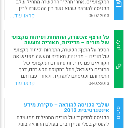
המקצועיים. אחרי תהליך ההכשרה מתחיל שלב
Facebook
Email
WhatsApp
X
הכניסה להוראה שהוא גשר בין ההכשרה לבין
העבודה בפועל בהוראה. שלב זה כרוך בתהליכי
קראו עוד...
06-02-2013
הסתגלות מקצועיים בדגש על בחינת תאוריות
ויישומן על ידי התנסות בהן, ובבחינת ההתאמה
האישית לעולם המקצועי. מאמר זה מציג את
על הרצף :הכשרה, התמחות ופיתוח מקצועי
התובנות שנלמדו על שלב הכניסה להוראה
של מורים – מדיניות, תאוריה ומעשה
לינק
בעקבות היוזמה של תחרות סיפורי מתמחים –
הספר על הרצף: הכשרה, התמחות ופיתוח מקצועי
"מתמחים בסיפור", שמקיים האגף להתמחות
של מורים – מדיניות, תאוריה ומעשה מפגיש את
בהוראה וכניסה להוראה במשרד החינוך ( אורנה
הקוראים עם מדיניות פיתוחם המקצועי של
שץ-אופנהיימר).
המורים בישראל, החל בתקופת הכשרתם, דרך
התמחותם וכניסתם לתפקיד, ולאורך עבודתם
Facebook
Email
WhatsApp
X
בשדה ההוראה. תפקיד המורה נותר עמוד התווך
קראו עוד...
04-02-2013
של מערכת החינוך. עם זאת הפנים המשתנות של
מערכות חינוך בארץ ובעולם לרבות תפקידו של
המורה בתוכן, מחייבות חשיבה מחודשת על אודות
שלבי הכניסה להוראה – סקירת מידע
מדיניות ההכשרה והפיתוח המקצועי של מורים.
סיכום
אינטגרטיבית 2012
הספר נועד להציג ולבחון את התפיסה בדבר
הכניסה לתפקיד של מורים מתחילים ממשיכה
נחיצותו של רצף בהתפתחותם המקצועית של
להעסיק בעלי עניין רבים בעולם ההוראה בשל