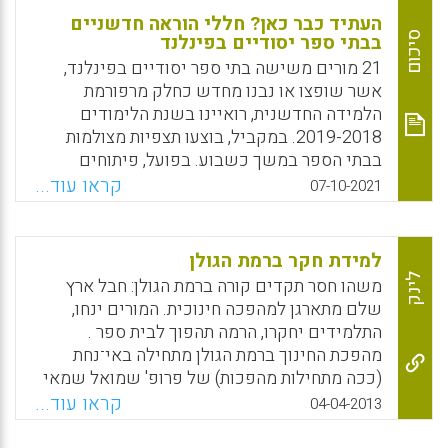
העתיד כבר כאן? חללי הוראה חדשניים
סיכום
בבתי ספר יסודיים בפינלנד
21 מורים משישה בתי ספר יסודיים בפינלנד,
אשר שופצו או נבנו מחדש כחלק מרפורמת
הלמידה החדשנית, רואיינו בשנת הלימודים
2019-2018. במקביל, בוצעו תצפיות מצולמות
בבתי הספר במשך כשבוע. בפועל, פיתוחים
פדגוגיים חדשניים מאתגרים את המורים
קראו עוד...
07-10-2021
ומאלצים אותם לשתף פעולה בדרכים שלא
הכירו, לסגל לעצמם שיטות הוראה מתקדמות,
להתאים מחדש את מערכי השיעור, לקבל על
למידת חקר ברמת הגולן
עצמם תחומי אחריות נוספים ולשדרג את
לינק
משהו חסר תקדים קורה ברמת הגולן: חבל ארץ
האוריינטציה הטכנולוגית.
שלם מתארגן למהפכה חינוכית. המורים ינחו,
התלמידים יחקרו, הרמה תהפוך לבית ספר .
Facebook
Email
WhatsApp
X
מהפכת החינוך ברמת הגולן מתחילה באי־נחת
(ככה מתחילות מהפכות) של פרופ' שמואל שמאי
מהמכון לחקר הגולן ומהחוג לחינוך של מכללת תל
קראו עוד...
04-04-2013
חי. הסטודנטים שהוא פגש בשני המקומות האלה
הדאיגו אותו: "ואל תבין אותי לא נכון", הוא אומר,