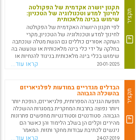
תקנון יושרה אקדמית של הפקולטה
תקציר
לחינוך למדע וטכנולוגיה של הטכניון:
שימוש בבינה מלאכותית
לפי תקנון היושרה האקדמית של הפקולטה
לחינוך למדע וטכנולוגיה של הטכניון, מקרי
העתקה אסורים כוללים גם הגשת מטלה שנכתבה
בחלקה על ידי כלי בינה מלאכותית או שנעשה בה
שימוש בכלי בינה מלאכותית בניגוד להנחיות או
ללא הצהרה מפורשת על כך. עם זאת, במקרים
קראו עוד...
20-01-2025
מסוימים מותר לסטודנטים להשתמש בבינה
מלאכותית.
הבדלים מגדריים במודעות לפלגיאריזם
Facebook
Email
WhatsApp
X
תקציר
בהשכלה הגבוהה
תופעת הגניבה הספרותית, פלגיאריזם, הופכת יותר
ויותר נפוצה בתרבות המחקרית במסגרות ההשכלה
הגבוהה. סטודנטים וסטודנטיות מחפשים פתרונות
מהירים וקלים הן בשלב הלימוד והן כאשר הם
ניגשים לכתיבת עבודות מחקר ותזות. המאמר
עוסק בהבדלים המגדריים במודעות
קראו עוד...
24-07-2019