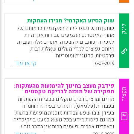
(Awareness) לפלגיאט בקרב סטודנטים
וסטודנטיות. ההבדלים המגדריים במודעות
לפלגיאט נותחו הן באופן כללי והן בתוך כמה
שוק הסיוע האקדמי? תגידו העתקות
הקשרים חברתיים וכלכליים רלוונטיים כגון רמת
לינק
שחקן חדש נכנס לזירה האקדמית בדמותם של
חיי החברה של הסטודנט, אופן המגורים (עם
אתרי האינטרנט המציעים עבודות אקדמיות
הורים/סבים/במעונות סטודנטים), מוטיבציה
למכירה וכותבים להשכרה. אתרים אלה ועובדת
ללימוד ועבודה במהלך הלימודים.
היותם נפוצים למדי מעלים שאלות רבות,
פרקטיות, פדגוגיות ומוסריות.
Facebook
Email
WhatsApp
X
קראו עוד...
16-07-2019
Facebook
Email
WhatsApp
X
פידבק מעצב בחינוך להימנעות מהעתקות:
תקציר
תפקידה של תוכנה לבדיקת טקסטים
מורים ומרצים רבים נתקלים בבעיית ההעתקות
בעבודות (פלגיאט). דומה כי בעיה זו הוחמרה
בעידן שבו שפע עבודות מוכנות מופיעות ברשת,
כמו גם פיסות מידע בכל נושא כמעט בויקיפדיה
ובאתרים אחרים. פעמים רבות אין הדבר נובע
מכוונה מודעת של התלמידים והסטודנטים לרמות,