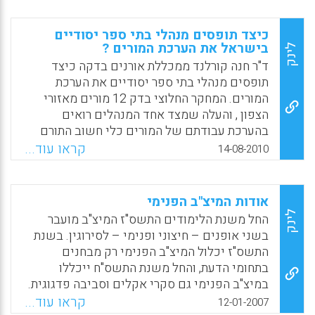
וכלי המחקר ועל דרך הטיפול בהצגת הממצאים
ופרסומם. בד בבד עם הצגת נושאים אלה, במאמר
כיצד תופסים מנהלי בתי ספר יסודיים
הנוכחי הכותבים ממשיכים להתלבט בשאלות
בישראל את הערכת המורים ?
לינק
העקרוניות והערכיות אשר מאפיינות את תחום
ד"ר חנה קורלנד ממכללת אורנים בדקה כיצד
המחקר שעסקו בו- שאלות אשר הוסיפו עוד נדבך
תופסים מנהלי בתי ספר יסודיים את הערכת
למורכבות הסוגיה של המצאות הכותבים על
המורים. המחקר החלוצי בדק 12 מורים מאזורי
"הגדר". (עפרה ענבר, גילה ווגל, טלי זייגר ועבד
הצפון , והעלה שמצד אחד המנהלים רואים
אלפתח נאסר ).
בהערכת עבודתם של המורים כלי חשוב התורם
להתפתחות המקצועית של המורים, לאיכות
קראו עוד...
Facebook
Email
WhatsApp
X
14-08-2010
ההוראה ולהישגי התלמידים, אך מצד אחר
ההערכה שמנהלים רבים נותנים היא חד-כיוונית
ולא מקצועית. המחקר מראה שאת עיקר העדויות
אודות המיצ"ב הפנימי
על ביצועי המורים אוספים המנהלים עצמם, והם
לינק
החל משנת הלימודים התשס"ז המיצ"ב מועבר
"מרבים להשתמש בהערכה סמויה מניפולטיבית,
בשני אופנים – חיצוני ופנימי – לסירוגין. בשנת
אינטואיטיבית ומזדמנת וממעטים להשתמש
התשס"ז יכלול המיצ"ב הפנימי רק מבחנים
בתהליכי הערכה שיתופיים , עקביים ושיטתיים ,
בתחומי הדעת, והחל משנת התשס"ח ייכללו
הכוללים כלים ותבחינים מובנים , תקפים
במיצ"ב הפנימי גם סקרי אקלים וסביבה פדגוגית.
ומהימנים". ד"ר קורלנד קובעת כי מניתוח פעולות
לפי מתכונת חדשה זו ישתתף כל בית-ספר פעם
קראו עוד...
12-01-2007
ההערכה שעליהן דיווחו המנהלים עולה "מנהיגות