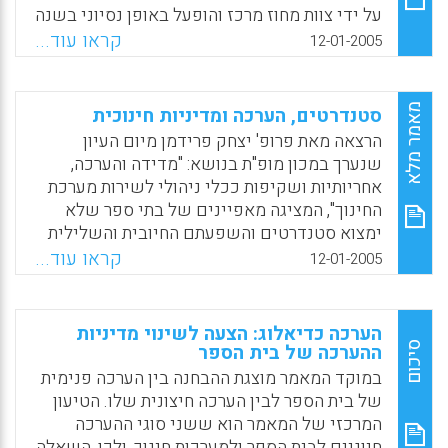
אמיתית עם אי בהירויות ונקודות חולשה בבית
על ידי צוות מחוז מרכז והופעל באופן נסיוני בשנה
הספר מתוך הבנה לצרכיו. הידע כולו נבנה על ידי
האחרונה במספר בתי ספר. ההרצאה סוקרת את
קראו עוד...
12-01-2005
המורים בעבור עצמם, עבור תלמידיהם ועבור בית
מטרות הכלי ברמה המחוזית וברמה הבית-ספרית,
ספרם. (מירי לוין-רוזליס)
ההתלבטויות בפיתוחו, התחומים אותם הכלי כולל
ואופן הטמעתו (ושל התהליך ההערכה) בקרב
Facebook
Email
WhatsApp
X
מאמר מלא
סטנדרטים, הערכה ומדיניות חינוכית
מנהלים ומורים בבתי הספר.
הרצאה מאת פרופ' יצחק פרידמן מיום העיון
שנערך במכון מופ"ת בנושא: "מדידה והערכה,
Facebook
Email
WhatsApp
X
אחריותיות ושקיפות ככלי ניהולי לשירות מערכת
החינוך", המציגה מאפיינים של בתי ספר שלא
ימצוא סטנדרטים והשפעתם החיובית והשלילית
של "מבחנים קריטיים" והשפעתם על אקלים בית
קראו עוד...
12-01-2005
הספר. לדעת פרידמן סטנדרטים יכולים להועיל
למערכת אך יש לשמור על מדידה מתונה בלבד
שתסייע לסטנדרטים למלא תפקידם ולא תגלוש
הערכה כדיאלוג: הצעה לשינוי מדיניות
לתחום של מבחנים קריטיים.
סיכום
ההערכה של בית הספר
במוקד המאמר מוצגת ההבחנה בין הערכה פנימית
Facebook
Email
WhatsApp
X
של בית הספר לבין הערכה חיצונית שלו. הטיעון
המרכזי של המאמר הוא ששני סוגי ההערכה
חיוניים לבית הספר ולמערכות חינוך, ולכן, השאלה