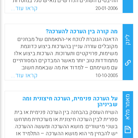
ההיבטים השונים הנדרשים מאיש סגל במוסדות
והשימוש בהן יהיה לצרכים פנימיים.
להכשרת מורים על מנת להיחשב מומחה בתחומו.
קראו עוד...
20-01-2006
בעיצוב התוכנית הובאו בחשבון הביקורת וההערכה
Facebook
Email
WhatsApp
X
של צוות המתכננים, של המבצעים ושל
המשתתפים. ההערכה, בגישת מחקר פעולה,
מה קורה בין הערכה להערכה?
שימשה הן כלי עזר לעיצוב הקורס והן אמצעי
לינק
הדאגה הגוברת לנוכח אי-התאמתם של מבחנים
לבקרה ולמשוב על איכות הפעילות והתאמתה
מקובלים עוררה עניין בהערכות ביצוע כדוגמת
לאוכלוסיית היעד. המאמר מציג את תהליך בניית
משימות, פרויקטים ותערוכות. הערכות ביצוע אלו
התכנית בהסתמך על ההערכה והמעקב, על
מתמודדות טוב יותר מאשר המבדקים המסורתיים
ההתאמה לאוכלוסיית היעד ועל המודל שצמח על
עם משימתם – למדוד את מה שבאמת חשוב:
יסוד פעילות זו. (רויטל היימן)
מידת יכולתם של התלמידים ליישם את הידע,
קראו עוד...
10-10-2005
המיומנויות וההבנה שרכשו בתנאים הקובעים של
Facebook
Email
WhatsApp
X
העולם האמיתי. יותר ויותר מורים עושים שימוש
בהערכות הביצוע בכיתותיהם ואותן הערכות
מאמר מלא
על הערכה פנימית, הערכה חיצונית ומה
מתחילות להשפיע גם על תוכניות המבחנים ברמה
שביניהן
האזורית והכלל-ארצית. המחבר, שעבד שנים עם
השיח העוסק בהבחנה בין הערכה פנימית או בית
מאות רבות של מורים שהשתתפו בהערכת
ספרית לבין הערכה חיצונית או מערכתית מתרחש
ביצועים, מציע על סמך ניסיונו שבעה עקרונות של
בשני מישורים: מושא ההערכה ומעשה ההערכה.
הוראה מעודדת ביצועים (Jay McTighe)
יש להבחין מי הוא מושא ההערכה – התלמיד או