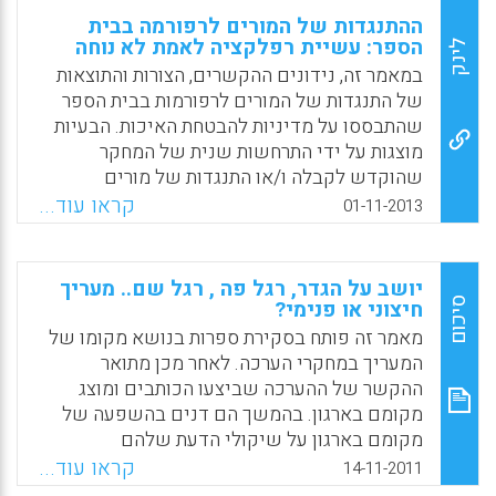
ההתנגדות של המורים לרפורמה בבית
הספר: עשיית רפלקציה לאמת לא נוחה
לינק
במאמר זה, נידונים ההקשרים, הצורות והתוצאות
של התנגדות של המורים לרפורמות בבית הספר
שהתבססו על מדיניות להבטחת האיכות. הבעיות
מוצגות על ידי התרחשות שנית של המחקר
שהוקדש לקבלה ו/או התנגדות של מורים
(גרמניים) כנגד המדיניות של מתן דין וחשבון
קראו עוד...
01-11-2013
המבוסס על סטנדרטים. תוצאות אלה מדגימות
שהרוב בקרב המורים מתעלם, מפרש שלא
כהלכה, משתמש שלא כהלכה במידע על משוב
יושב על הגדר, רגל פה , רגל שם.. מעריך
ממבחני ביצוע מבוססי סטנדרטים המכוונים
סיכום
חיצוני או פנימי?
להתפתחות מונעת נתונים של הוראה בכיתה
מאמר זה פותח בסקירת ספרות בנושא מקומו של
(Ewald Terhart, 2013).
המעריך במחקרי הערכה. לאחר מכן מתואר
ההקשר של ההערכה שביצעו הכותבים ומוצג
Facebook
Email
WhatsApp
X
מקומם בארגון. בהמשך הם דנים בהשפעה של
מקומם בארגון על שיקולי הדעת שלהם
כמעריכים בשלבים שונים של ההערכה, על
קראו עוד...
14-11-2011
הגדרת שאלות ההערכה, על בחירת מדגם המחקר