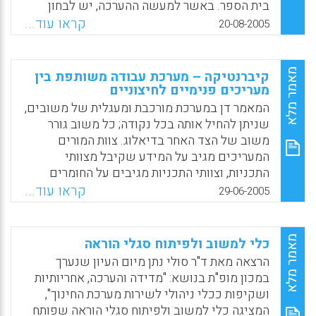
בית הספר. באשר למעשה ההערכה, יש לבחון
Facebook
Email
WhatsApp
X
אילו ממרכיביו הם פנימיים, ואילו מרכיביו הם
קראו עוד...
20-08-2005
חיצוניים לבית הספר. הערכה בית ספרית פנימית
אמורה להיות אורח חיים בבית הספר. פוטנציאלית
יש לה יתרונות בתחום התוקף. הערכה חיצונית
מאמר מלא
קיברנטיקה – מערכת עבודה משותפת בין
נעשית בדרך כלל בנקודות זמן מסוימות;
מעריכים פנימיים לחיצוניים
פוטנציאלית יש לה יתרונות בתחום המהימנות.
המאמר דן במערכת מורכבת ומעגלית של משובים,
(ריטה סבר)
שניתן להחיל אותה בכל נקודה; כל משוב גורר
משוב של הצד האחר בדיאלוג. צוות המורים
Facebook
Email
WhatsApp
X
המעריכים מגיב על המידע שקיבל מצוותי
התכניות, וצוותי התכניות מגיבים על החומרים
שארגן צוות המורים המעריכים. המעריך החיצוני
קראו עוד...
29-06-2005
מגיב על החומרים שהביאו אליו המורים
המעריכים. בכך הוא חייב אותם להגיב לתגובתו,
וחוזר חלילה. כל אחד מהמפגשים האלה העמיק
מאמר מלא
כלי למשוב ולפיתוח סגלי הוראה
את הידע, את ההבנה, ההמשגה וההבניה של
הרצאה מאת ד"ר סולי נתן מיום העיון שנערך
התהליכים בכל אחד מהצמתים, ובכך תרם למפגש
במכון מופ"ת בנושא: "מדידה והערכה, אחריותיות
עם הצוות הבא. התהליך המעגלי תרם ללמידה של
ושקיפות ככלי ניהולי לשירות מערכת החינוך",
בית הספר כולו, לשיפור התכניות ולהתמודדות
המציגה כלי למשוב ולפיתוח סגלי הוראה שפותח