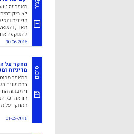
תקציר
באנגליה על 
מאמר זה טוען
(Jackson, Alison; Burch, James, 2016).
לא ביקורתית 
הפינית והפיל
k
App
מאוד, והשאל
להשקפה אודות
המושאלת הוצ
30-06-2016
והיסודות של 
במדיניות חינ
ו"פרקטיקות 
מחקר על הו
השנייה ובמע
סיכום
מדיניות ומ
הקשורות זו ל
מורים אינה מ
בחמישים השנ
המדיניות ברפורמות (r, 2016
ובמעשה החינ
הוראה ועל ה
k
App
המחקר על מד
והערכת מורים
שיקפו התפתח
01-03-2016
הזמנים שבהם 
של עבודות א