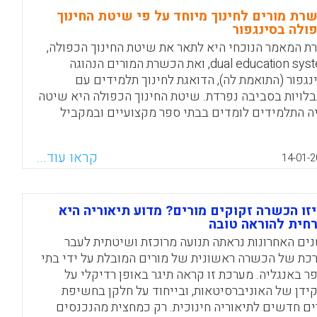
Facebook
Email
WhatsApp
X
רת המורים והפיכתה למבוססת מחקר יותר מאשר בעבר.
רת מורים לחינוך מיוחד על פי שיטת החינוך
מ-2017, מצופה כי כל המורים החדשים בנורווגיה יהיו בעלי
ולה בסינגפור
ר שני. על מנת לממש זאת, קיים צורך במנחים חדשים
ת המאמר הנוכחי היא לתאר את שיטת החינוך הכפולה,
רבים בעלי תואר שלישי במוסדות להכשרת מורים (Anna-
dual education system, ואת הכשרת המורים הנהוגה
Lena Oster
נגפור (התואמת לה), הדואגת לחינוך תלמידים עם
בלויות בסביבה נפרדת. שיטת החינוך הכפולה היא שיטה
Facebook
Email
WhatsApp
X
ה התלמידים לומדים בבתי ספר מקצועיים ובמקביל
רים תהליך חניכה במקומות עבודה (מפעלים) המתאימים
שרתם.
קראו עוד...
14-01-2
Facebook
Email
WhatsApp
X
זו הכשרה זקוקים מורים? מדוע תיאוריה היא
חית להוראה טובה
ים האחרונות נראתה תנועה מרוכזת ושיטתית לעבר
כת של הכשרה ראשונית של מורים המובלת על ידי בתי
ר באנגליה. מערכת זו קראה תיגר באופן רדיקלי על
ידן של האוניברסיטאות, ובייחוד על חלקן בחשיפת
ים חדשים לתיאוריה חינוכית. רק כמחצית מהנכנסים