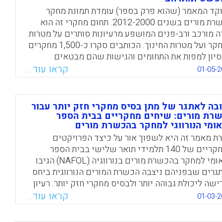
קד המאמר (שהוא פרק בספר) עומדת תמונת מחקר
Facebook
Email
WhatsApp
X
הכשרת מורים בשנים 2012-2000. תחום מחקרי זה הוא
 מורכב ורב-פנים המושפע מרעיונות סותרים על מטרות
המחקר ועל מטרות החינוך. הכותבים סקרו כ-1,500 מחקרים
סיון למפות את התחומים והגישות שהם מבטאים
נחים של תכנים, השפעות חברתיות ותהליכים גלובליים
קראו עוד...
01-05-2
בחירת הפרדיגמות המחקריות ועל פרשנויות החוקרים
קנותיהם. הם ממשיגים את "מחקר הכשרת מורים"
כ"פרקטיקה חברתית ממוצבת היסטורית" (historically
בה לאתגר של מתן בסיס מחקרי חזק יותר עבור
situated social practices), מציגים שלושה כיווני מחקר
רת מורים: שיחים מחקריים בבית הספר
ומי הנורווגי למחקר בהכשרת מורים
זיים העולים מן הסקירה ומנתחים אותם על פי תצורות
(configuration) רבות של פרקטיקות מחקריות הצומחות
ת מאמר זה היא לשפוך אור על כיצד הפרויקטים
ך הקשרים חברתיים, היסטוריים ופוליטיים מורכבים.
המחקריים של 140 תלמידי תואר שלישי בבית הספר
ח הגדרתן הכותבות מזהות עצמן כנשים בכירות בקהיליית
הלאומי למחקר בהכשרת מורים בנורווגיה (NAFOL) הגיבו
סקים בהכשרה, כחוקרות וכנשות מעשה בעלות מחויבות
גרים שבפניהם ניצבה הכשרת המורים הנורווגית ביחס
נות ולשוויון המעורבות בבחינה ובביקורת של היבטים
ישה ליכולת גבוהה יותר ולבסיס מחקרי חזק יותר. רעיון
ניים ופוליטיים מורכבים של הוראה והכשרת מורים
ה-NAFOL מעניין מנקודת מבט בין-לאומית בשל המיקוד
קראו עוד...
01-03-2
 בסיוע לקידום מורי מורים בהשגת תואר שלישי. מאז
2001, למדיניות החינוכית הנורווגית יש מיקוד חזק בחיזוק