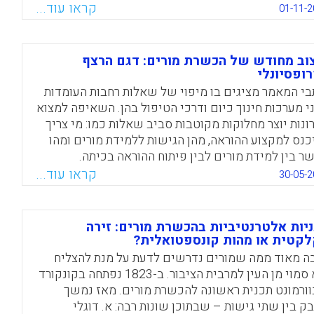
שים למקצוע ההוראה מגיעים כיום ממסלולי ההכשרה
קראו עוד...
01-11-2
ניברסיטאות. שינויים מרחיקי לכת אלו בהכשרת המורים
ברו בהתייעצות פורמלית ודיון ציבורי מינימליים. בחוברת
פה ומחייבת זו, המחברים טוענים לתפיסה של מורים
וב מחודש של הכשרת מורים: דגם הרצף
שי מקצוע הדורשים הבנה עמוקה של המימדים
ופסיונלי
שגיים, האמפיריים והנורמטיביים של הפרטיקה
בי המאמר מציגים בו מיפוי של שאלות רחבות העומדות
נוכית. מחברי החוברת מסבירים מדוע המחלקות לחינוך
י מערכות חינוך כיום ודרכי הטיפול בהן. השאיפה למצוא
ניברסיטאות ניצבות במקום טוב יותר מאשר בתי הספר
ונות יוצר מחלוקות מקוטבות סביב שאלות כמו: מי צריך
כדי לעזור למורים חדשים לרכוש הבנה זו (Orchard,
כנס למקצוע ההוראה, מהן הגישות ללמידת מורים ומהו
Janet; Winch, Christopher, 201
ר בין למידת מורים לבין פיתוח ההוראה בכיתה.
שגה המחודשת של ההכשרה המוצעת במאמר מדגישה
קראו עוד...
Facebook
Email
WhatsApp
X
30-05-2
כי: (1) ההכשרה, הקליטה במקצוע וההתפתחות המקצועית
רך הקריירה הם רצף שמחייב קשר בין חלקיו; למידה
נת להתפתחות באמצעות תפיסת הרצף המקצועי ובמהלכו.
יות אלטרנטיביות בהכשרת מורים: זירה
2) כל המורים הם מורי מורים בעלי ידע וניסיון שווי
קטית או מהות קונספטואלית?
בות, ויש לכך השתמעויות לתוכניות ולאתרי ההכשרה
ה מאוד ממה שמורים נדרשים לדעת על מנת להצליח
רים (McMahon, M., Forde, C., & Dickson, B).
הוא סמוי מן העין למרבית הציבור. ב-1823 נפתחה בקונקורד
ורמונט תכנית ראשונה להכשרת מורים. מאז נמשך
Facebook
Email
WhatsApp
X
ק בין שתי גישות – שבתוכן שונות רבה: א. דוגלי