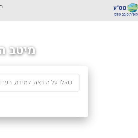
מכ
מיטב ה