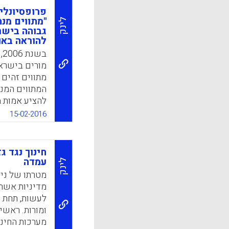
אפקטיביות מו
פרופסיונלי
מורים.המאמר
"מתווים מנ
לינק
גבוהה בישר
מדיניות חינו
להוראה באו
והיכולות שלה
ב
פוליטיות ומדיניות (g-Hammond
מורים בישראל
k
App
המתווים המנח
להציע אמות 
במכללות ובאו
15-02-2016
המתווים המנ
(סטודנטים בע
במכללות ובא
חינוך נגד ג
לתכניות הלימ
עמדה
לינק
המחקר מניח, 
מטרתו של ני
שעשויים להש
מדיניות אשר 
למכללות (רוני
לעשות, תחת ה
חגי קופרמינץ)
ומורות. ראשי
מערכות החינו