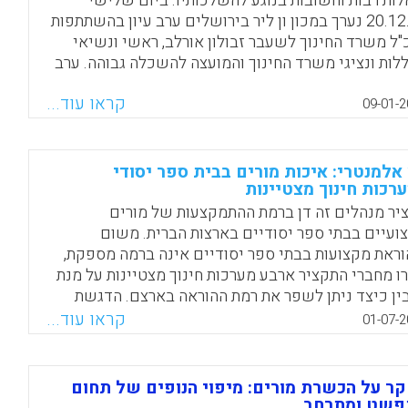
ות רבות וחשובות בנוגע להשלכותיו. ביום שלישי
20.12.16 נערך במכון ון ליר בירושלים ערב עיון בהשתתפות
"ל משרד החינוך לשעבר זבולון אורלב, ראשי ונשיאי
לות ונציגי משרד החינוך והמועצה להשכלה גבוהה. ערב
ן תועד בצילום וידיאו (מכון ון ליר).
קראו עוד...
09-01-2
Facebook
Email
WhatsApp
X
אלמנטרי: איכות מורים בבית ספר יסודי
רכות חינוך מצטיינות
יר מנהלים זה דן ברמת ההתמקצעות של מורים
ועיים בבתי ספר יסודיים בארצות הברית. משום
ראת מקצועות בבתי ספר יסודיים אינה ברמה מספקת,
ו מחברי התקציר ארבע מערכות חינוך מצטיינות על מנת
ין כיצד ניתן לשפר את רמת ההוראה בארצם. הדגשת
בות מומחיותם המקצועית של מורים על ידי מנהיגים
קראו עוד...
01-07-2
וכיים רלוונטית לכל חלקי מערכת החינוך, החל מהכשרת
רים, דרך פיתוח תכנית הלימודים וחומרי הדרכת מורים
 לדרישות מן התלמידים לפתח הבנה מעמיקה של
ר על הכשרת מורים: מיפוי הנופים של תחום
מרים המקצועיים.
פשט ומתרחב