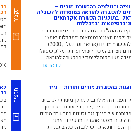
הכש
רים ועל תפיסות מתחרות על אחריותיות
זציה ורגולציה בהכשרת מורים –
הכש
תקציר
 מסתיים בדיון על תפקיד הפוליטיקה בהצבת
חים להכשרה להוראה במוסדות להשכלה
הכפ
אל" בתוכניות הכשרת אקדמאים
תוא
כיות, קריאה לחוקרי חינוך להרחיב את הידע
מטר
ניברסיטאות ובמכללות
ם ולהיות מעורבים באופן בונה יותר בזירות
שנת 2006, קיבלה המל"ג החלטה בדבר מדיניות הכשרת
n).
Linda Darlin).
בסי
 ולפיה האוניברסיטאות והמכללות יאמצו
מוג
Faceboo
Email
Whats
X
מתווים זהים להכשרת מורים (אריאב וגרינפלד, 2008).
לפי
ים נוצרו בהמשך לשתי ועדות המל"ג, שפעלו
עוב
מידה משותפות ללימודי ההכשרה להוראה
להכ
ניברסיטאות. מאמר זה בוחן את תהליך הטמעת
קראו עוד...
016
חים בתכניות ההכשרה, המכשירות אקדמאים
לי תואר ראשון לפחות) להוראה בבתי הספר
וניברסיטאות, את מידת ההלימה שלהם
זענות בהכשרת מורים ומורות – נייר
לאי
ודים ואת עמדות בעלי התפקידים כלפיהן.
תקציר
הכר
שלאוניברסיטאות מאפיינים בסיסיים,
יר העמדה היא להוביל מהלך משותף לגיבוש
בשנ
פיע על יישום שונה של המתווים בהשוואה
מחברת בין הקיים, לבין כל שעוד יש וניתן
מער
 לידור, נעמי פייגין, רחל טלמור, ברברה פרסקו,
כותרת של חינוך נגד גזענות בהכשרת מורים
הספ
.
ת הוגדרו מספר אתגרים מרכזיים: אתגר
תפק
ך הנפרדות, אתגר שילוב הנושא בתכניות
מור