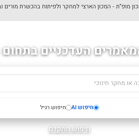
ון מופ"ת - המכון הארצי למחקר ולפיתוח בהכשרת מורים וב
מאמרים העדכניים בתחום ה
חיפוש AI
חיפוש רגיל
חיפוש מתקדם