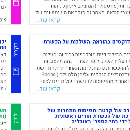
הספ
ודות (פורטפוליו) המשלב איסוף, ניתוח
למר
וצרי הוראה. מאמר זה סוקר את השימושים של
החי
עי הוראה של סטודנטים כמשאבים ללמידה,
קראו עוד...
שתח
019
ת ושיפור הכשרת המורים. בנוסף, מציג
להו
ת מעשיות למדיניות באשר ליישום ושימוש
ניכ
ביצועי הוראה בהכשרה המעשית.
והמ
וקסים בהוראה: השלכות על הכשרת
יכו
תקציר
התנ
המא
Faceboo
Email
Whats
X
שעל
ם מכילות כיום מורכבויות רבות והן מעלות
כאש
בינ
בעלות השלכות על העתיד. כמה מהסוגיות
רפו
והו
 ההכשרות נוגעות לרמת האחריותיות הנדרשת
הכש
מהן לצד הסטנדרטיזציה הנכפית עליהן מלמעלה (Sachs,
מחק
וגיות אחרות מתייחסות לכניעתם של מורים לצווי
השי
ית, תוך ביקורת מתמדת על פעולותיהם,
הֶק
קראו עוד...
017
דה באוטונומיה המקצועית שלהם, וכל זאת
זה,
ד וחוסר אמון עליה מעידים מורים ברחבי
והפ
העולם (Sachs and Mockler, 2012). על כל אלה יש
רה של קרטר: תפיסות מתחרות של
מעב
ים של השנים האחרונות שנגרמו בעקבות גלי
7).
כת של הכשרת מורים ראשונית
(ות
לינק
 ידי בתי הספר" באנגליה
תרבותיות המוסיפים עוד נדבכים לעבודת
מעב
ים כמובן גם על מורכבות האתגרים של
נן מערכת של הכשרת מורים "המובלת על ידי