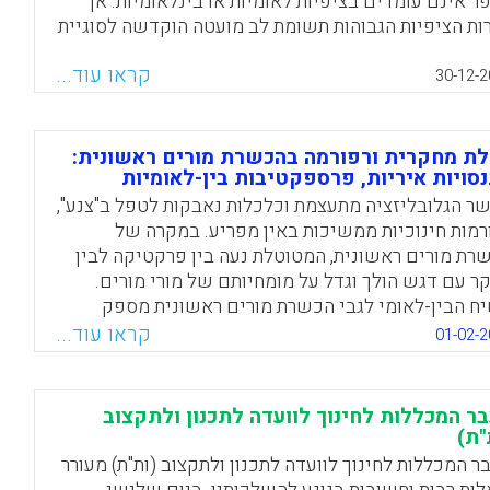
ר אינם עומדים בציפיות לאומיות או בינלאומיות. אך
ות הציפיות הגבוהות תשומת לב מועטה הוקדשה לסוגיית
נוך או ההוראה של מורי המורים ולשאלות המיוחדות
קראו עוד...
ום פדגוגי זה מעלה. במאמר זה מוצגות ומנותחות גישות
30-12-2
ראת מורי מורים בארבע מדינות, הנבדלות ביניהן באופן
ר מבחינת ההקשרים ההיסטוריים הגאו-פוליטיים
דיניות – ארה"ב, ניו זילנד, ישראל ונורבגיה. כותבות
לת מחקרית ורפורמה בהכשרת מורים ראשונית:
סויות איריות, פרספקטיבות בין-לאומיות
מר מציגות את ההצלבות התמאטיות בין הסוגיות השונות
ו בכל מדינה ומדינה ומציגות עמדה מפרספקטיבה
ר הגלובליזציה מתעצמת וכלכלות נאבקות לטפל ב"צנע",
לאומית על המדיניות והנהלים הקשורים להוראת מורים
רמות חינוכיות ממשיכות באין מפריע. במקרה של
ראת מורי מורים.
רת מורים ראשונית, המטוטלת נעה בין פרקטיקה לבין
ר עם דגש הולך וגדל על מומחיותם של מורי מורים.
Facebook
Email
WhatsApp
X
ח הבין-לאומי לגבי הכשרת מורים ראשונית מספק
שר חשוב עבור מדיניות ורפורמות איריות נוכחיות. על רקע
קראו עוד...
01-02-2
 הממצאים של מחקר שיטתי לגבי היכולות המחקריות
עילויות של סגלי ההוראה בתכניות הכשרת מורים
ראשונית מנותחים ונידונים בצורה ביקורתית (Gleeson, Jim;
ר המכללות לחינוך לוועדה לתכנון ולתקצוב
Sugrue, Ciaran; O'Flaherty, Joanne, 201
"ת)
ר המכללות לחינוך לוועדה לתכנון ולתקצוב (ות"ת) מעורר
Facebook
Email
WhatsApp
X