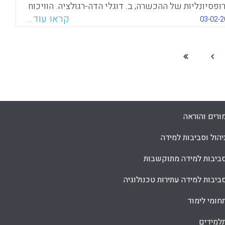
ופסיונליות של ההכשרה; ב. דוגלי הדה-רגולציה. הוויכוח
ושך הזה מתנהל מאז ועד היום כאשר המושג
קראו עוד...
03-02-2
טרנטיבי", שהחל את דרכו כמשהו נחות ושלילי, הפך
לת קסם – אפילו במוסדות שמרניים ומכובדים (ציפי
ן).
Facebook
Email
WhatsApp
X
ורים והוראה
יהול וסביבות למידה
ביבות למידה מתוקשבות
ביבות למידה עתירות טכנולוגיה
חומי לימוד
למידים