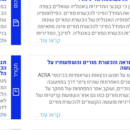
סיכום
פני תקופה של עשרים השנים האחרונות
 כי קובעי המדיניות באנגליה שואלים בצורה
במו
את המודל הפיני להכשרת מורים. הפילוסופיה
וסופיה האנגלית של הכשרת המורים שונות
שדה
Faceboo
Email
Whats
X
ת המודל הפיני להכשרת מורים אינה מתאימה
 הכשרת המורים באנגליה. לפיכך, המדיניות
בני
אה מהקשרם של הערכים הרחבים יותר
במו
קראו עוד...
016
החינוך הפיני. גישה לא שיטתית זו לרפורמה
על 
וך מתעלמת מהעובדה שמדיניות חינוך
ומס
מתקיימות בקשרים אקולוגיים האחת עם
ראה והכשרת מורים והשפעותיו על
תגו
רכות אקולוגיות שלמות של פרקטיקות
תקציר
עשה
הכש
זו". לפיכך, מדיניות מושאלת זו של הכשרת
הלא
מרכ
המאמר מבוסס על חמש הרצאות נשיאותיות בכינוסי AERA
ובילה בהכרח לתוצאות ששורטטו בידי קובעי
מטר
ים האחרונות שהיוו ציוני דרך במחשבה
Chung, Jennife).
מתו
וכיים, ועוקב אחר התפתחות של מחקר על
ברו
כשרת מורים כמו גם אחר השפעות קריטיות של
Faceboo
Email
Whats
X
העו
לאת
יניות ומעשה הקשורים להכשרת מורים
לשו
לדר
 בארה"ב. הדיון מראה כיצד הרצאות אלה
מדי
קראו עוד...
ות ואתגרים במחקר בהתאמה למאפייני
016
(Cochran-Smith, M., & Villegas, A.M).
שלו
הן נישאו. הדיון גם מאתר השפעות מרכזיות
לה על איכות ההכשרה, על הערכה של