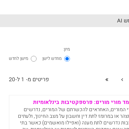
 AI
מיון:
מחדש לישן
מישן לחדש
פריטים מ- 1 ל-20
ד מורי מורים: פרספקטיבות בינלאומיות
י המורים, האחראים להכשרתם של המורים, נדרשים
צהר או במרומז לתת דין וחשבון על מצב החינוך, ולעתים
בות נדרשים לתת מענה (ואפילו מואשמים) כאשר בתי