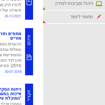
ניהול וסביבות למידה
להציג תיק עב
והערכה של ת
הערכות ביצו
תחומי לימוד
26-12-2021
הערכת תוכניו
המאמר המלצו
בהערכות של 
מתחים ופרד
סיכום
מורים
k
App
הכשרות המורי
שאלות שונות 
המשפיעות על
2016). ס
התרבות ההישג
30-01-2018
המתלווה לירי
בסביבה של חש
ניתוח הסקי
להוסיף שינוי
תקציר
איכות במער
"המובלת על
ההגירה והרב 
המורה ומשליכ
המחויבות לכו