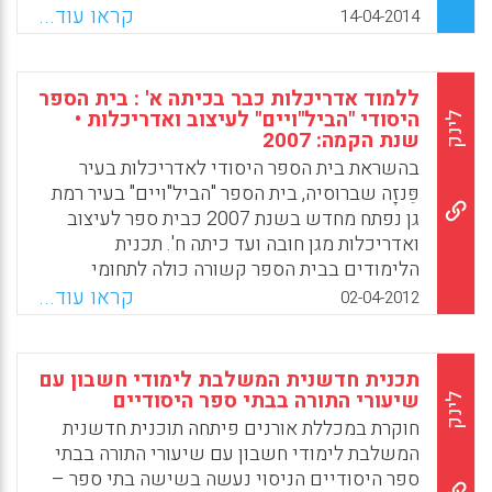
בקליפורניה בחטיבה העליונה. השתתפו 31 מורים
קראו עוד...
14-04-2014
מתחילים בשנה ראשונה או שנייה של הוראה
וחונכיהם. החונכים נשאלו מה צריך חונך לדעת
כדי לבצע חונכות-תוכן בתחומי הדעת השונים
ללמוד אדריכלות כבר בכיתה א' : בית הספר
(Achinstein, B., & Davis, E).
היסודי "הביל"ויים" לעיצוב ואדריכלות •
לינק
שנת הקמה: 2007
Facebook
Email
WhatsApp
X
בהשראת בית הספר היסודי לאדריכלות בעיר
פֵּנזָה שברוסיה, בית הספר "הביל"ויים" בעיר רמת
גן נפתח מחדש בשנת 2007 כבית ספר לעיצוב
ואדריכלות מגן חובה ועד כיתה ח'. תכנית
הלימודים בבית הספר קשורה כולה לתחומי
העיצוב והאדריכלות, כולל לימודי הליבה. בנוסף,
קראו עוד...
02-04-2012
התלמידים לומדים 12 שעות שבועיות נוספות
להתמחותו של בית הספר, הכוללות בין השאר
שיעורי פיסול, ציור, רישום אדריכלי, בניית
תכנית חדשנית המשלבת לימודי חשבון עם
מודלים. הכותב טוען כי החשיבות הגדולה הטמונה
שיעורי התורה בבתי ספר היסודיים
לינק
בלימודי אדריכלות ועיצוב היא בפיתוח המודעות
חוקרת במכללת אורנים פיתחה תוכנית חדשנית
למרחב החיים היום יומי של כל תלמיד ולערכיו.
המשלבת לימודי חשבון עם שיעורי התורה בבתי
אולי היה ראוי שלימודי אדריכלות בבתי ספר
ספר היסודיים הניסוי נעשה בשישה בתי ספר –