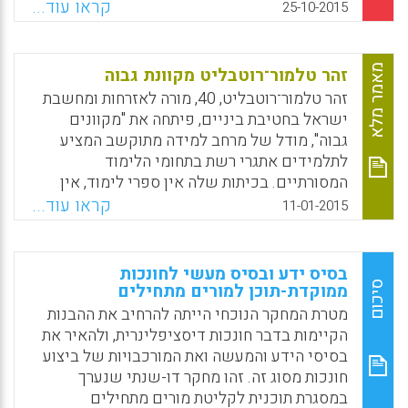
(אורית פרנקו).
קראו עוד...
25-10-2015
גם לקורסים כאלה יש מקום במרחב הלימודי
הרחב" (ג'יי הורוויץ).
X
WhatsApp
Email
Facebook
Facebook
Email
WhatsApp
X
מאמר מלא
זהר טלמור־רוטבליט מקוונת גבוה
זהר טלמור־רוטבליט, 40, מורה לאזרחות ומחשבת
ישראל בחטיבת ביניים, פיתחה את "מקוונים
גבוה", מודל של מרחב למידה מתוקשב המציע
לתלמידים אתגרי רשת בתחומי הלימוד
המסורתיים. בכיתות שלה אין ספרי לימוד, אין
מחברות, אין מבחנים, והתלמידים אינם יכולים
קראו עוד...
11-01-2015
להעתיק; הם חייבים ליצור (אמתי מור).
Facebook
Email
WhatsApp
X
בסיס ידע ובסיס מעשי לחונכות
סיכום
ממוקדת-תוכן למורים מתחילים
מטרת המחקר הנוכחי הייתה להרחיב את ההבנות
הקיימות בדבר חונכות דיסציפלינרית, ולהאיר את
בסיסי הידע והמעשה ואת המורכבויות של ביצוע
חונכות מסוג זה. זהו מחקר דו-שנתי שנערך
במסגרת תוכנית לקליטת מורים מתחילים