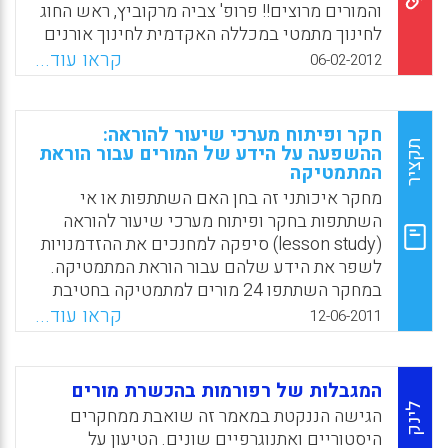
יסודיים יהיו חלק בלתי נפרד מלימודי הליבה
והמורים מרוצים!! פרופ' צביה מרקוביץ, ראש החוג
(מיכאל יעקובסון, 2012).
לחינוך מתמטי במכללה האקדמית לחינוך אורנים
פיתחה יחד עם גב' צ'רנה נשר, תוכנית לימודים
קראו עוד...
Facebook
Email
WhatsApp
X
06-02-2012
חדשנית, המורכבת מבעיות מתמטיות שנלקחו
מפרשות השבוע. על פי תפיסת העולם של פרופ'
מרקוביץ', המתמטיקה אינה צריכה להיות מנותקת,
חקר ופיתוח מערכי שיעור להוראה:
להיפך המתמטיקה נמצאת בכל מקום, אפילו
תקציר
ההשפעה על הידע של המורים עבור הוראת
המתמטיקה
בסיפורי התורה. מרקוביץ: "הקשר בין מתמטיקה
ופרשת השבוע מאפשר למידה חווייתית הן של
מחקר איכותני זה בחן האם השתתפות או אי
המתמטיקה והן של פרשת השבוע, גורם לילדים
השתתפות בחקר ופיתוח מערכי שיעור להוראה
להבין שהמתמטיקה קשורה לחיינו ושאפשר
(lesson study) סיפקה למחנכים את ההזדמנויות
להתחבר למתמטיקה מכיוונים שונים.
לשפר את הידע שלהם עבור הוראת המתמטיקה.
במחקר השתתפו 24 מורים למתמטיקה בחטיבת
Facebook
Email
WhatsApp
X
הביניים מתוך שבעה בתי ספר עירוניים שיצרו
קראו עוד...
12-06-2011
חמש קבוצות של חקר ופיתוח מערכי שיעור
להוראה. ניתוח הנתונים הראה שגורמים מסוימים
במעגל של חקר ופיתוח מערכי שיעור להוראה
המגבלות של רפורמות בהכשרת מורים
סיפקו הזדמנות גדולה יותר עבור המורים להגדיל
לינק
הגישה הננקטת במאמר זה שואבת ממחקרים
את הידע שלהם עבור הוראת המתמטיקה. לגורמים
היסטוריים ואתנוגרפיים שונים. הטיעון על