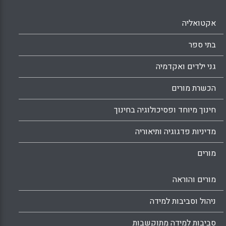
רופף, מגבלות, מחויבויות ופגמים (Popkewitz, T
).
אקטואליה
Facebook
Email
WhatsApp
X
בתי ספר
גני ילדים ואקדמיה
הכשרת מורים
חינוך מיוחד ופסיכולוגיה בחינוך
מדיניות פדגוגיה ותיאוריה
מורים
מורים והוראה
ניהול וסביבות למידה
סביבות למידה מתוקשבות