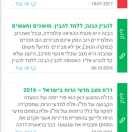
הדעת והשפעתה על עבודת המורה בהקשר
קראו עוד...
19-01-2017
החינוכי בישראל. המאמר מתמקד בשתי שטחות
העשויות לייצג את תרבות תחום הדעת: שטחת
התוכן (שמשמעה תפיסות המורים את מבנה תחום
להבין הבנה; ללמד להבין: מושגים ומעשים
הדעת) ושטחת הפדגוגיה (שמשמעה תפיסות
לינק
הבנה היא מטרת ההוראה והלמידה, ובכל זאת רוב
המורים את הוראת תחום הדעת). ממצאי המחקר
התלמידים רוב הזמן אינם מבינים; הם זוכרים
נשענים על ראיונות חצי-מובנים שנערכו עם 18
(במקרה הטוב), אך לא מבינים. מדוע? משום
מורות ומורים המלמדים מגוון של תחומי דעת
שהבנה היא מצב שכלי ורגשי מורכב, הישג שלא
בחטיבות ביניים ובתיכונים בישראל (ליאת
קל להגיע אליו. האסופה להבין הבנה; ללמד להבין
ביברמן-שלו).
מסבירה מהי הבנה וכיצד אפשר לטפח אותה בבתי
קראו עוד...
06-10-2016
הספר ובמסגרות אחרות. חינוך להבנה מאתגר כיום
Facebook
Email
WhatsApp
X
את ההוגים ואת חוקרי החינוך המובילים. מיטב
המומחים בעולם ובארץ מציעים מושגים שונים
דו"ח מצב מדעי הרוח בישראל – 2016
להבנה ודרכים שונות לטפח אותה במערכת החינוך
לינק
הדו"ח המוגש כאן הוא פרי יזמה של הוועדה
ובמערכות אחרות. האסופה מציגה את הגותם ואת
הקבועה של מל"ג-ות"ת למדעי הרוח, שתפקידה
מחקריהם בתחום (יורם הרפז).
לפקח על כלל היזמות של מל"ג-ות"ת בתחום מדעי
הרוח ולייעץ בהתוויית מדיניות אשר תקדם את
Facebook
Email
WhatsApp
X
התחום ותבטיח את שגשוגו. כבר בראשית דרכה
נוכחה הוועדה לדעת שבתחום מדעי הרוח חסר