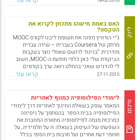
קראו עוד...
18-02-2016
מסד נתונים מקיף ועדכני שניתן לקבל ממנו
תמונה ברורה על מצבם של מדעי הרוח, ושעל
בסיסו ניתן לקבוע מדיניות ולהמליץ על דרכי
האם באמת מישהו מתכוון לקרוא את
פעולה. הדו"ח משקף את עמדת הוועדה, שדרושה
הטקסט?
לינק
ראייה כוללנית של התחום ולא ניתן להבטיח
ג'יי הורוויץ מפנה את תשומת ליבנו לקורס MOOC
איתנות בת-קיימה למדעי הרוח בהשכלה הגבוהה
מרתק של Coursera בעברית – שירה עברית
במנותק מהנעשה בזירות אחרות. לכן, הדו"ח כולל
מודרנית: "בניגוד לרושם שאולי נוצר בעקבות
נתונים על מדעי הרוח בהשכלה הגבוהה בהוראה
הביקורת שלי כאן כלפי תופעת ה-MOOC, חשוב
ובמחקר – כולל במכללות האקדמיות ובמכללות
לי להדגיש שאני בהחלט רואה ערך בקורסים
להוראה – בחינוך העל-יסודי ובזירה הציבורית
כאלה. אמנם אני מרים גבה לגבי היומרה של
קראו עוד...
27-11-2015
(יוכי פישר ואדם קלין אורון).
הפצת השכלה איכותית לכל העולם, ואני די
משוכנע שהנישה שהקורסים האלה ממלאים
Facebook
Email
WhatsApp
X
הרבה יותר מצומצמת, אבל אין לי שום סיבה
לימודי הפילוסופיה כמנוף לאחריות
להתנגד להפצת ידע לכל דורש. זאת ועוד: על אף
סיכום
המאמר עוסק בשאלת החינוך לאחריות דרך לימודי
העובדה שלטעמי קורסי ה-MOOC במתכונת של
הפילוסופיה בבית הספר. בהסתמך על ניסיונה
Coursera הם על פי רוב תרגום די תפל של
כמרכזת מגמה לפילוסופיה מתארת המחברת את
הרצאות פרונטאליות לאמצעי ההפצה ההמוניים
השפעתו של העיסוק בשאלה זו על תלמידיה, על
שעומדים לרשותנו היום ושאפשר היה לקוות
תחומי דעת אחרים ועל תרבות בית הספר בכלל
לפיתוחם של תהליכי הוראה/למידה פעילים יותר,