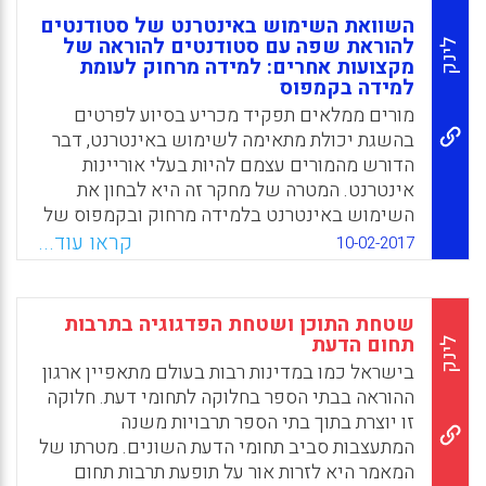
השוואת השימוש באינטרנט של סטודנטים
להוראת שפה עם סטודנטים להוראה של
לינק
מקצועות אחרים: למידה מרחוק לעומת
למידה בקמפוס
מורים ממלאים תפקיד מכריע בסיוע לפרטים
בהשגת יכולת מתאימה לשימוש באינטרנט, דבר
הדורש מהמורים עצמם להיות בעלי אוריינות
אינטרנט. המטרה של מחקר זה היא לבחון את
השימוש באינטרנט בלמידה מרחוק ובקמפוס של
סטודנטים להוראת שפה ושל דיסציפלינות אחרות
קראו עוד...
10-02-2017
על פי פרמטרים מרובים. סך הכול השתתפו בסקר
זה 789 סטודנטים להוראה (Firat, Mehmet;
Serpil, Harun, 2017).
שטחת התוכן ושטחת הפדגוגיה בתרבות
תחום הדעת
לינק
Facebook
Email
WhatsApp
X
בישראל כמו במדינות רבות בעולם מתאפיין ארגון
ההוראה בבתי הספר בחלוקה לתחומי דעת. חלוקה
זו יוצרת בתוך בתי הספר תרבויות משנה
המתעצבות סביב תחומי הדעת השונים. מטרתו של
המאמר היא לזרות אור על תופעת תרבות תחום