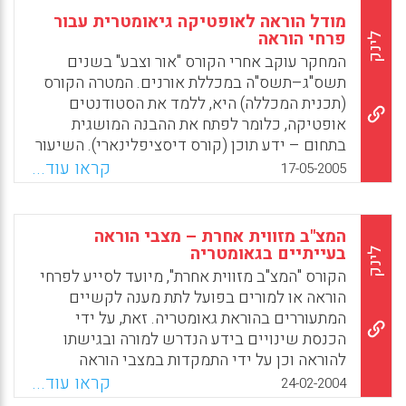
מודל הוראה לאופטיקה גיאומטרית עבור
פרחי הוראה
לינק
המחקר עוקב אחרי הקורס "אור וצבע" בשנים
תשס"ג–תשס"ה במכללת אורנים. המטרה הקורס
(תכנית המכללה) היא, ללמד את הסטודנטים
אופטיקה, כלומר לפתח את ההבנה המושגית
בתחום – ידע תוכן (קורס דיסציפלינארי). השיעור
מתבצע במעבדה לפיסיקה שבה נמצאים
קראו עוד...
17-05-2005
מחשבים. פרחי ההוראה מקבלים משימות בקורס:
חלקן משימות מעבדה, חלקן נעזרות בסימולציה
וחלקן משימות של נייר ועיפרון. ההסברים
המצ"ב מזווית אחרת – מצבי הוראה
שניתנים על ידי הלומדים משתמשים בייצוגים
בעייתיים בגאומטריה
לינק
חזותיים של מודל מדעי (אסנת אלדר)
הקורס "המצ"ב מזווית אחרת", מיועד לסייע לפרחי
הוראה או למורים בפועל לתת מענה לקשיים
Facebook
Email
WhatsApp
X
המתעוררים בהוראת גאומטריה. זאת, על ידי
הכנסת שינויים בידע הנדרש למורה ובגישתו
להוראה וכן על ידי התמקדות במצבי הוראה
בעייתיים – מצבים שבהם המורה מתקשה לתת
קראו עוד...
24-02-2004
מענה הולם לקשיים של תלמידיו במהלך הקורס,