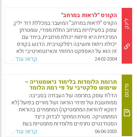
המורה לומד תאוריות המסייעות לו לנתח מצ"בים
אלה, וחוזר ומנתחם בשלב מתקדם לאחר שהוא
הקורס "לראות במרחב"
לומד תאוריות נוספות. המורה מבצע רפלקציה על
לינק
הקורס "לראות במרחב" המועבר במכללת דוד ילין,
ניתוחיו הקודמים את המצ"בים ועל תכנון ההוראה
עוסק בפעילויות במרחב התלת ממדי, שמטרתן
שלו או על דרך הוראתו, והרפלקציה עצמה תורמת
המרכזית היא פיתוח יכולת מרחבית, ביחד עם
לתהליך השינוי אצלו. במוקד יחידת ההוראה
יכולת ניתוח וחשיבה רפלקטיבית. הדגש בקורס
נדונים קשיים המתעוררים בהוראת גאומטריה
זה הוא על האספקט החזותי והאינטואיטיבי ולא
לתלמידים בעלי הישגים בינוניים ונמוכים
על האספקט הדדוקטיבי הפורמלי של
קראו עוד...
24-02-2004
במתמטיקה (לא נדונים כאן קשיים של תלמידים
גיאומטריית המרחב. (ניצה כהן)
בעלי תפקוד גבוה במתמטיקה). מדובר בעיקר
X
WhatsApp
Email
Facebook
בקשיים קוגניטיביים בסיסיים – כמו רכישת
תרומת הלומדות בלימוד גיאומטריה –
מושגים בגאומטריה או תפיסה חזותית – ולא
סיכום
שימוש סלקטיבי על פי רמת הלומד
בתהליכי חשיבה מתקדמים יותר, כגון הצדקות או
הדו"ח עוסק בתרומה של העבודה בסביבה
הוכחות. (הגר גל)
ממוחשבת של פרחי הוראה ושל מורים בפועל (לא
Facebook
Email
WhatsApp
X
דווקא להוראת המתמטיקה) המתמחים בהוראת
המתמטיקה. מטרת המחקר לבדוק כיצד
הסטודנטים נתרמים מלומדות מתמטיות בעת
לימוד גיאומטריה וגיאומטריה אנליטית. החוקרות
קראו עוד...
06-06-2003