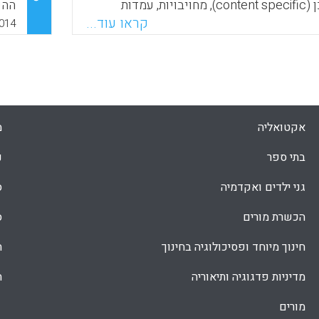
מבוססות-תוכן (content specific), מחויבויות, עמדות
ההש
מר קטקו).
דרשות ממורים כדי להיענות לצורכי הלמידה
מסו
קראו עוד...
014
של תלמידיהם (Feiman-Nemser Sharon, Tamir Eran &
ומע
Faceboo
Email
Whats
X
Hammern
מעת
בריי
Faceboo
Email
Whats
X
אקטואליה
מ
בתי ספר
נ
גני ילדים ואקדמיה
ס
הכשרת מורים
ס
חינוך מיוחד ופסיכולוגיה בחינוך
ת
מדיניות פדגוגיה ותיאוריה
ת
מורים