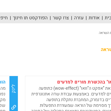
ית
אודות
עזרה
צרו קשר
הפודקסט תו חינוך
חיפוש
 השראה
שראה
ו" בהכשרת מורים למדעים
הור
לינק
המאמר חוקר את "אפקט ה"וואו" (wow-effect) כתופעה
מה 
ם למדעים. באמצעות עבודת שדה אתנוגרפית
נפו
ים בדנמרק, המחברת נתקלת בתופעה
מקצ
ך מסוימת של הוראה שמעוררת התפעלות
שקש