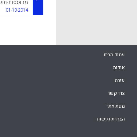
ושל הוראה (ת
ופרקטיקות הנ
01-10-2014
k
App
ess Karen).
k
App
עמוד הבית
אודות
עזרה
צרו קשר
מפת אתר
הצהרת נגישות