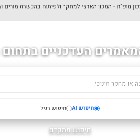
ון מופ"ת - המכון הארצי למחקר ולפיתוח בהכשרת מורים וב
מאמרים העדכניים בתחום ה
חיפוש AI
חיפוש רגיל
חיפוש מתקדם