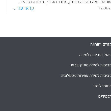
ראה באה מהורה מרתק, מחבר מעניין, ממורה מדהים,
פר או בימאי, ממוזיקאי או איש עם ניסיון חיים עשיר
קראו עוד...
12-01-2
ניין. אנחנו מקבצים השראות כל ימי חיינו ולעיתים אנחנו
יקים את התנהגות האדם שיצר לנו השראה ( עופר
ר) .
Facebook
Email
WhatsApp
X
ורים והוראה
יהול וסביבות למידה
ביבות למידה מתוקשבות
ביבות למידה עתירות טכנולוגיה
חומי לימוד
למידים