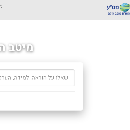
מכ
מיטב ה