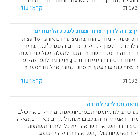
ות, ציור, מוזיקה — אבל לא עם הוראה. מה בין מורה
סה "להחזיק כיתה" ו"להעביר את החומר" ובין השראה?
קראו עוד...
01-09-2
רם הרפז).
Facebook
Email
WhatsApp
X
ן צידה לדרך- צרור עצות לשנת הלימודים
בפרוס שנת הלימודים החדשה מציע יורם אורעד 15 עצות
ילות ויקרות ערך לקהילת המורים והגננות. "כמי שהיה
רו מורה במסגרות שונות במשך למעלה משלושים שנה
מיוחד בחטיבות ביניים ובתיכון, אני רוצה להעז להציע
 עצות שנבעו בעיקר מנסיוני כמורה אבל גם מספרות
וכית מוכחת – מחקרית ואחרת, ששכנעה אותי. כמובן
קראו עוד...
ן לתפוס את העצות האלה ככללי ברזל. ממש לא. אני
31-08-2
ע שכל מורה יבחן אותן ויבדוק האם הן באמת טובות,
 הן באמת מועילות, האם הן מתאימות לו, האם הן
ונטיות לעבודתו" (יורם אורעד).
אה ותהליכי למידה
גע שיש לנו מיומנויות בסיסיות אנחנו מתחילים את שלב
Facebook
Email
WhatsApp
X
ידה האמיתי, זה השלב בו אנחנו לומדים מאחרים, מאלה
טעים בנו השראה.השראה היא כלי לימוד משמעותי
צוב האישיות שלנו, השראה המובילה להשפעה.