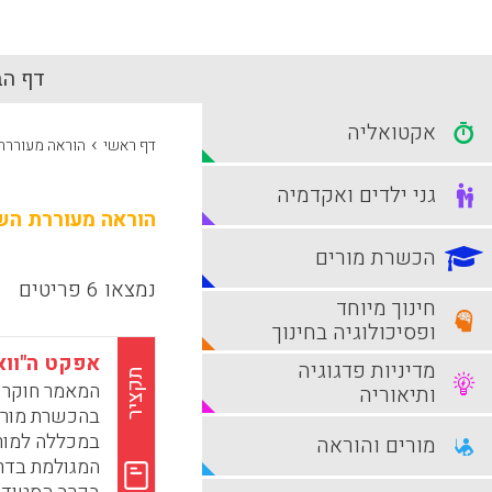
דף הב
אקטואליה
›
דף ראשי
הוראה מעוררת
גני ילדים ואקדמיה
הוראה מעוררת ה
הכשרת מורים
נמצאו 6 פריטים
חינוך מיוחד
ופסיכולוגיה בחינוך
אפקט ה"ווא
מדיניות פדגוגיה
תקציר
ותיאוריה
בהכשרת מורי
במכללה למור
מורים והוראה
המגולמת בדר