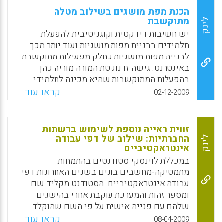
הכנת מפת מושגים בשילוב מטלה
מתוקשבת
לינק
יש חשיבות דידקטית וקוגניטיבית להפעלת
תלמידים בבניית מפות מושגיות ועוד יותר מכך
לבניית מפות מושגיות כחלק מפעילות מתוקשבת
באינטרנט. גישה זו נוקטת המורה מוריה כהן
בהפעלות המתוקשבות שהיא מכינה לתלמידי
ביה"ס היסודי (כיתה ה') בו היא מלמדת בחיפה.
קראו עוד...
02-12-2009
ברגע שהתלמיד יוצר מפה מושגית בתחילת
הפעילות הוא מפתח את היכולת שלו
המטא-קוגניטיבית שלו לקשור בין מושגים ולסווג
זווית ראייה נוספת לשימוש ברשתות
אותם. יש כאן פיתוח מיומנות של תכנון ויצירת
החברתיות: שילוב של דפי עבודה
לינק
אינטראקטיביים
אנלוגיות כחלק מעבודת התלמיד באינטרנט
(להגיע למשמעות באמצעות הבנת המושגים
במכללת לוינסקי סטודנטים בהתמחות
השזורים בטקסט האינטרנטי, מהכוללני ועד
מתמטיקה-מחשבים בונים בשנים האחרונות דפי
הספציפי ביותר) .
עבודה אינטראקטיביים. הסטודנט מקליד שם
ומספר זהות והמערכת עוקבת אחרי בהישגים
Facebook
Email
WhatsApp
X
שלהם עם פנייה אישית על פי השם שהוקלד.
הסטודנטים שעבדו באתר המוזכר לעיל כבר
קראו עוד...
08-04-2009