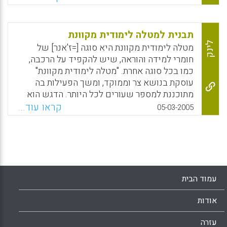
סיימו את לימודיהם במכללת לוינסקי, והם מורים
בבתי ספר שונים בארץ. הם זקוקים עדיין לעזרה
ולייעוץ, לנהל שיח עם עמיתים חדשים וותיקים
תבנית למטלה לימודית מקוונת
וללמוד מה עושים אחרים. הרשת החברתית יכולה
לינק
מטלה לימודית מקוונת היא סוגה [=ז'אנר] של
לספק לכך מענה וגם לאפשר למורים לשלב דפי
חומרי למידה והוראה, שיש להקפיד על הרכבה,
עבודה מתוקשבים ברשת המשותפת.
כמו בכל סוגה אחרת. "מטלה לימודית מקוונת"
עוסקת בנושא צר וממוקד, ומשך הפעילות בה
Facebook
Email
WhatsApp
X
מתוכננת למספר שעורים לכל היותר. הדגש הוא
על "מטלה" ולאו דווקא על "פעילות", מתוך הבנה
קראו עוד...
05-03-2005
שזו מטלה שעל התלמידים לעשות ולהגיש תוצר
כלשהו. המאמר מציג את העקרונות להבניית
המטלה הלימודית המקוונת (רותם אברום).
Facebook
Email
WhatsApp
X
עמוד הבית
אודות
עזרה