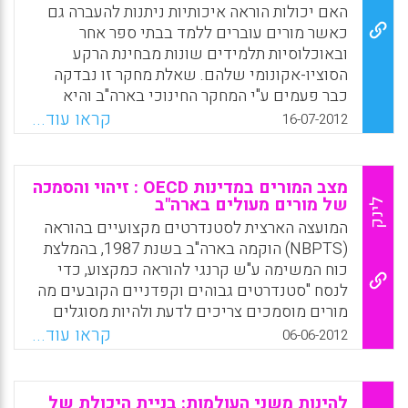
האם יכולות הוראה איכותיות ניתנות להעברה גם
כאשר מורים עוברים ללמד בבתי ספר אחר
ובאוכלוסיות תלמידים שונות מבחינת הרקע
הסוציו-אקונומי שלהם. שאלת מחקר זו נבדקה
כבר פעמים ע"י המחקר החינוכי בארה"ב והיא
ממשיכה לעורר עניין גם היום לאור העובדה כי
קראו עוד...
16-07-2012
יותר מורים בוחרים לעזוב את בית ספרם וללמד
במסגרות חינוכיות אחרות . הצפי הוא שמגמה זו
תגבר כי מורים שוב אינם רואים עצמם כפותים
מצב המורים במדינות OECD : זיהוי והסמכה
לביה"ס אחד ויחיד בכל חייהם המקצועיים .
של מורים מעולים בארה"ב
לינק
המועצה הארצית לסטנדרטים מקצועיים בהוראה
Facebook
Email
WhatsApp
X
(NBPTS) הוקמה בארה"ב בשנת 1987, בהמלצת
כוח המשימה ע"ש קרנגי להוראה כמקצוע, כדי
לנסח "סטנדרטים גבוהים וקפדניים הקובעים מה
מורים מוסמכים צריכים לדעת ולהיות מסוגלים
לעשות". מטרת ההסמכה של המועצה, אשר נבנתה
קראו עוד...
06-06-2012
בהתאם למקובל במקצועות אחרים, הייתה לזהות
מורים מעולים ולהסמיך אותם, לספק מסגרת
לפיתוח מקצועי של מורים וליצור מערכת
להינות משני העולמות: בניית היכולת של