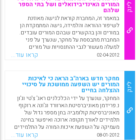
שבאמצעותה מורים מעולים יוכלו לקבל תוספות
המורים האינדיבידואלים ושל בתי הספר
לינק
שלהם
שכר כמו גם תפקידים חדשים בבתי ספר.
במאמר זה, המחברת קוראת לגישה מאוזנת
Facebook
Email
WhatsApp
X
לשיפור ההוראה והלמידה, גישה המתמקדת הן
במורים והן בהקשרים שבהם המורים עובדים.
המחברת מתבססת על מחקר, שנערך על פני
למעלה מעשור לגבי ההתנסויות של מורים
חדשים.המחברת טוענת שהתמקדות באפקטיביות
קראו עוד...
02-04-2012
של האינדיבידואלים תוך התעלמות מהאופן שבו
בתי הספר שלהם מאורגנים מגבילה את היכולת
שלנו לתמוך בעבודה של המורים וכך לשפר את
מחקר חדש בארה"ב הראה כי לאיכות
התוצאות עבור התלמידים הנזקקים ביותר של
המורים יש השפעה ממושכת על סיכויי
לינק
האומה שלנו (Johnson, Susan Moore, 2012).
ההצלחה בחיים
המחקר, שנערך על ידי הכלכלנים ראג' צ'טי וג'ון
Facebook
Email
WhatsApp
X
נ.פרידמן מאוניברסיטת הארוורד וג'ונה א.רוקוף
מאוניברסיטת קולומביה בחן מספר גדול של
תלמידים לאורך תקופה ארוכה ואיפשר בחינה
מעמיקה על השפעת איכות המורה על התלמידים
לאורך זמן. במסגרת המחקר, פנו החוקרים לבדוק
קראו עוד...
08-01-2012