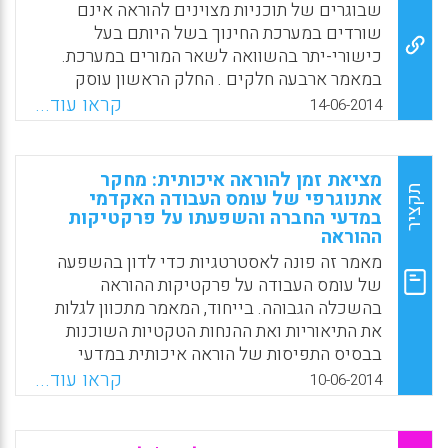
שבוגרים של תוכניות מצוינים להוראה אינם
Facebook
Email
WhatsApp
X
שורדים במערכת החינוך בשל היותם בעל
כישורי-יתר בהשוואה לשאר המורים במערכת.
במאמר ארבעה חלקים . החלק הראשון עוסק
בשאלת המורה האיכותי ובכישוריו. החלק השני
קראו עוד...
14-06-2014
מתאר בקצרה את מאפייני התוכניות למצוינים
להוראה במכללות לחינוך, החלק השלישי דן
בתופעת הנשירה מהוראה וסיבותיה, והחלק
מציאת זמן להוראה איכותית: מחקר
הרביעי מתמקד בסוגיית "כישורי-יתר" ( over-
תקציר
אתנוגרפי של עומס העבודה האקדמי
במדעי החברה והשפעתו על פרקטיקות
qualification ) והשלכותיה על מורים בעלי נתונים
ההוראה
גבוהים ( ציפי ליבמן) .
מאמר זה פונה לאסטרטגיות כדי לדון בהשפעה
Facebook
Email
WhatsApp
X
של עומס העבודה על פרקטיקות ההוראה
בהשכלה הגבוהה. בייחוד, המאמר מתכוון לגלות
את התיאוריות ואת ההנחות הטקטיות השוכנות
בבסיס התפיסות של הוראה איכותית במדעי
החברה. תוך שימוש בגישה האתנוגרפית, המחקר
קראו עוד...
10-06-2014
חשף שהאסטרטגיות שבהן השתמשו אנשי הצוות
מקושרות לאופן שבו הם מזהים את עצמם:
כחוקרים או כמורים "טובים", ומדגיש את חוסר