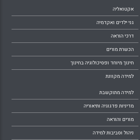
מבכירי המומחים לפדגוגיה והכשרת מורים
אקטואליה
בארה"ב.
גני ילדים ואקדמיה
X
WhatsApp
Email
Facebook
דרכי הוראה
הכשרת מורים
חינוך מיוחד ופסיכולוגיה בחינוך
למידה מקוונת
למידה מתוקשבת
מדיניות פדגוגיה ותיאוריה
מורים והוראה
ניהול וסביבות למידה