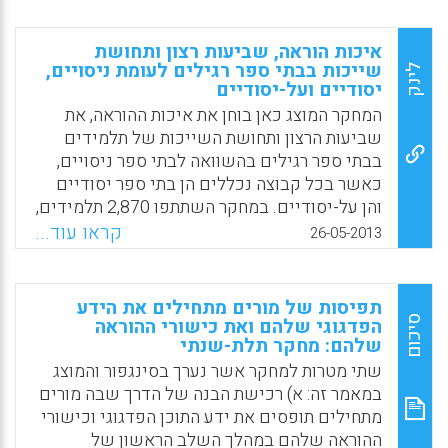
Facebook
Email
WhatsApp
X
איכות הוראה, שביעות רצון ותחושת
שייכות בבתי ספר רגילים לעומת ניסויים,
לינק
יסודיים ועל-יסודיים
המחקר המוצג כאן בוחן את איכות ההוראה, את
שביעות הרצון ותחושת השייכות של תלמידים
בבתי ספר רגילים בהשוואה לבתי ספר ניסויים,
כאשר בכל קבוצה נכללים הן בתי ספר יסודיים
והן על-יסודיים. במחקר השתתפו 2,870 תלמידים,
אשר 1,391 מהם למדו בבתי ספר רגילים (48.5%)
קראו עוד...
26-05-2013
ו-1,479 תלמידים למדו בבתי ספר ניסויים
(51.5%). מתוך כלל התלמידים למדו 1,619 בבתי
ספר יסודיים, מכיתות ד-ו (56.4%) ו- 1,251
תפיסות של מורים מתחילים את הידע
תלמידים בבתי ספר על-יסודיים, מכיתות ז-ט
סיכום
הפדגוגי שלהם ואת כישורי ההוראה
שלהם: מחקר תלת-שנתי
(43.6%). כלי המחקר היו שאלונים לדיווח עצמי
של התלמידים, אשר פותחו לצורך מחקר זה.
שתי מטרות למחקר אשר נערך בסינגפור והמוצג
הממצאים המרכזיים במחקר מצביעים על
במאמר זה: א) רכישת הבנה של הדרך שבה מורים
הבדלים מובהקים בששה מדדים (תפיסת איכות
מתחילים תופסים את ידע התוכן הפדגוגי וכישורי
ההוראה; שביעות הרצון ותחושת שייכות; יחסים
ההוראה שלהם במהלך השלב הראשון של