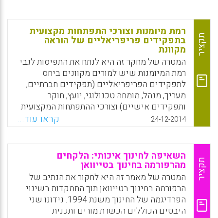
רמת מיומנות וצורכי התפתחות מקצועית
תקציר
בתפקידים פריפריאליים של הוראה
מקוונת
המטרה של מחקר זה היא לנתח את התפיסות לגבי
רמת המיומנות שיש למורים מקוונים ביחס
לתפקידים הפריפריאליים (תפקידים חברתיים,
מעריך, מנהל, מומחה טכנולוגי, יועץ, חוקר
ותפקידים אישיים) וצורכי ההתפתחות המקצועית
שלהם הדרושים כדי לשפר את יכולות ההוראה
קראו עוד...
24-12-2014
המקוונות שלהם (Gonzalez-Sanmamed,
Mercedes; Munoz-Carril, Pablo-Cesar;
Sangra, Albert, 2014).
השאיפה לחינוך איכותי: הלקחים
תקציר
מהרפורמה בחינוך בטייוואן
Facebook
Email
WhatsApp
X
המטרה של מאמר זה היא לחקור את הנתיב של
הרפורמה בחינוך בטייוואן תוך התמקדות בשינוי
הפרדיגמה של החינוך משנת 1994. נידונו שני
היבטים הכוללים הכשרת מורים ותכנית