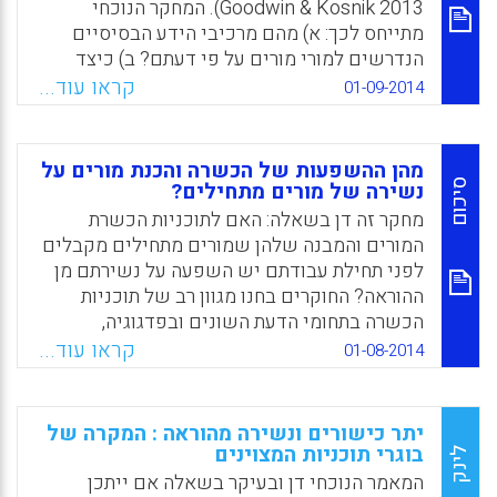
Goodwin & Kosnik 2013). המחקר הנוכחי
מתייחס לכך: א) מהם מרכיבי הידע הבסיסיים
הנדרשים למורי מורים על פי דעתם? ב) כיצד
מעריכים מורי מורים את התכשרותם בתחומים
קראו עוד...
01-09-2014
אלה? ג) כיצד ניתן להשתמש בהתנסויותיהם
כבסיס להכשרה עתידית של מורי מורים? במחקר
השתתפו 293 מורי מורים בעלי תואר דוקטור
מהן ההשפעות של הכשרה והכנת מורים על
העוסקים בפועל בהכשרת מורים (Goodwin, A.
סיכום
נשירה של מורים מתחילים?
L., Smith, L., Souto-Manning, M., Cheruvu, R.,
מחקר זה דן בשאלה: האם לתוכניות הכשרת
Tan, M. Y., Reed, R., & Taveras, L.).
המורים והמבנה שלהן שמורים מתחילים מקבלים
לפני תחילת עבודתם יש השפעה על נשירתם מן
Facebook
Email
WhatsApp
X
ההוראה? החוקרים בחנו מגוון רב של תוכניות
הכשרה בתחומי הדעת השונים ובפדגוגיה,
והתמקדו בהכשרת מורים למתימטיקה ולמדעים.
קראו עוד...
01-08-2014
מקורת המידע היו סקר שנערך בשנים 2003–
2004 ע"י המרכז הלאומי לסטטיסטיקה חינוכית
של בתי ספר וסגלים והנספחים שלו, סקר המשך
יתר כישורים ונשירה מהוראה : המקרה של
בשנים 2004–2005 (Richard Ingersoll, Lisa
בוגרי תוכניות המצוינים
לינק
Merrill, Henry May).
המאמר הנוכחי דן ובעיקר בשאלה אם ייתכן