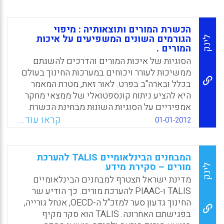
את השאלה אם הערך המוסף הוא באמת
אינדיקטור טוב לבדיקת איכ ות המורה. מורה אחד
עלול להעלות ציוני תלמידים באופן מכוון,
הכשרת המורים ותוצאותיה : מיפוי
בהשפעת הרקע הסיוצו-אקונומי שלהם, או
הגורמים השונים המשפיעים על איכות
לינק
המורים .
בהשפעת הרגלי הלימוד הקודמים שלהם –
פרמטרים שקשה להבחין ביניהם.
הסוגיות של איכות המורים והדרכים להשגתם
ממשיכות לעורר ויכוחים במערכות החינוך בעולם
Facebook
Email
WhatsApp
X
בכלל ובארה"ב בפרט. לאור זאת, מטרת המאמר
היא להציע ניתוח קונספטואלי של ממצאי מחקר
אמפיריים על הסוגיות השונות מבחינת הכשרת
המורים המשפיעות על איכות המורים. מה הם
קראו עוד...
01-01-2012
הממצאים המחקרים האמפיריים בין מרכיבי
הכשרת המורים ואיכות המורים כפי שנמצאו
בסקירת מחקרים שונים. סקירת המחקרים
המבחנים הבינלאומיים TALIS להערכת
מתייחסת בעיקר למחקרים אמפיריים שהתפרסמו
מורים – סקירת מידע
לינק
בארה"ב מאז שנת 1998. שישה ז'אנרים שימושו
מדינת ישראל תצטרף למבחנים הבינלאומיים
כעדשות למיקוד ומיון ממצאי המחקר ( Cochran-
TALIS ו-PIAAC להערכת מורים. כך הודיע שר
Smith, M., Cannady, M., McEachern, K. P.,
החינוך גדעון סער למזכ"ל ה-OECD, אנחל גורייה,
Mitchell, K., Piazza, P., Power, C., & Ryan, A ).
בפגישתם האחרונה. TALIS הוא סקר מקיף