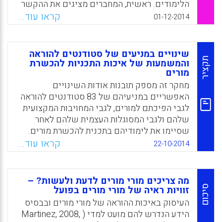
הלימודים. ראשית, המחברים מציגים את ההקשר
החברתי של הרפורמה העכשווית בחינוך ויוזמות
קראו עוד...
01-12-2014
מפתח שונות. בחלק השלישי של מאמר זה,
המחברים ממפים את המסלול של המדיניות, של
השינויים ושל היישומים בהיבטים שהוזכרו לעיל
שינויים במניעים של סטודנטים להוראה
במהלך הרפורמה בחינוך עם סוגיות, אתגרים
תקציר
והמשמעות של איכות התכניות להכשרת
מורים
וכיוונים לעתיד שהועלו (Lin, Tzu-Bin; Wang, Li-
Yi; Li, Jen-Yi; Chang, Chihming, 2014).
מחקר זה מספק תובנות אודות השינויים
האפשריים במניעיהם של 83 סטודנטים להוראה
Facebook
Email
WhatsApp
X
לגבי הפיכתם למורים, לגבי המחויבות המקצועית
שלהם ולגבי המסוגלות העצמית שלהם לאחר
שסיימו את לימודיהם בתכנית להכשרת מורים.
יתר על כן, המחקר פונה למידה שבה שינויים אלה
קראו עוד...
22-10-2014
קשורים לתפיסות של הסטודנטים את סביבת
הלמידה שלהם – בייחוד, את התפיסות שלהם
לגבי איכות ההוראה, המיומנויות הגנריות וההערכה
מה צריכים מורי מורים לדעת ולעשות? –
(E.T. Canrinus, M. Fokkens-Bruinsma , 2014).
סיכום
זוויות ראיה של מורי מורים בפועל
העיסוק באיכות ההוראה של מורי מורים ובבסיס
Facebook
Email
WhatsApp
X
הידע הנדרש להם מועט למדי ( Martinez, 2008,