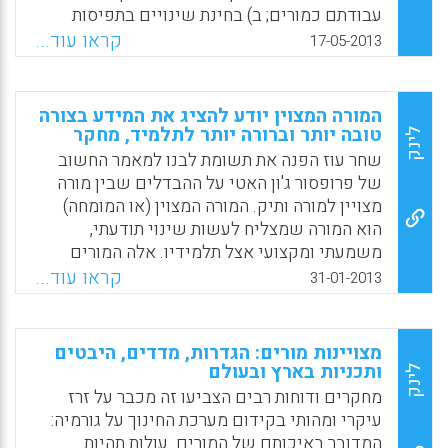
בין אישיים; השתתפות ועניין בלימודים; תחושת
עבודתם כמורים; ב) בחינת שינויים בתפיסות
שייכות לבית הספר; וגילויים של חוסר משמעת)
אישיות אלה במהלך שלוש השנים הראשונית של
קראו עוד...
17-05-2013
בין בתי ספר רגילים לבתי ספר ניסויים ( נגה מגן
ההוראה. נבדקו שלושה תחומים הקשורים ישירות
נגר , חנה שחר ) .
לעבודה היום-יומית של המורה ומהווים חלק מידע
תוכן פדגוגי וכישורי הוראה: תכנון שיעורים,
המורה המצוין יודע להציג את המידע בצורה
Facebook
Email
WhatsApp
X
אסטרטגיות הוראה וניהול כיתה (Choy, D., Wong,
טובה יותר וברורה יותר לתלמיד, מחקר
לינק
A., Lim, K., & Chong, S).
שחר עוז הפנה את תשומת לבנו למאמר החשוב
של פרופסור ג'ון האטי על ההבדלים שבין מורה
Facebook
Email
WhatsApp
X
מצויין למורה ותיק. המורה המצוין (או המומחה)
הוא המורה שמצליח לעשות שינוי תודעתי,
משמעתי ומקצועי אצל תלמידיו. אלה המורים
שאנחנו זוכרים שנים רבות אחר כך. למאמרון
קראו עוד...
31-01-2013
נוספו הפניות נוספות למחקריו החשובים של
פרופסור ג'ון האטי, מטובי החוקרים בחינוך כיום (
שחר עוז) .
מצויינות מורים: הגדרות, מדדים, היבטים
ותכניות בארץ ובעולם
לינק
Facebook
Email
WhatsApp
X
מחקרים ודוחות רבים הצביעו זה מכבר על זרז
עיקרי ומהותי בקידום מערכת החינוך על גורמיה:
המדובר באיכותם של המורים. עולות תהיות