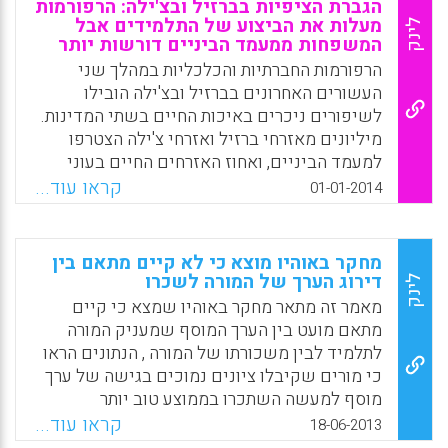
הגברת הציפיות בברזיל ובצ'ילה: הרפורמות
ההתאמה בין הערך שהאקדמאים מעניקים
מעלות את הביצוע של התלמידים אבל
לינק
להוראה איכותית לבין מה שהאוניברסיטאות
המשפחות ממעמד הביניים דורשות יותר
מתגמלות (Hemer, Susan R., 2014).
הרפורמות החברתיות והכלכליות במהלך שני
העשורים האחרונים בברזיל ובצ'ילה הובילו
Facebook
Email
WhatsApp
X
לשיפורים ניכרים באיכות החיים בשתי המדינות.
מיליונים מאזרחי ברזיל ואזרחי צ'ילה הצטרפו
למעמד הביניים, ואחוז האזרחים החיים בעוני
צנח. גם איכות החינוך הציבורי השתפרה באופן
קראו עוד...
01-01-2014
ניכר בשתי המדינות מאז 1990. אולם מעמד
הביניים, שהרוויח מהרפורמות ומההישגים בחינוך
ובכלכלה, הוביל את המחאות בשתי המדינות.
מחקר באוהיו מוצא כי לא קיים מתאם בין
המאמר מתאר את הרפורמות החינוכיות בשתי
דירוג הערך של המורה לשכרו
לינק
המדינות ומסביר את הסיבה למחאת מעמד
מאמר זה מתאר מחקר באוהיו שמצא כי קיים
הביניים בהן (Gregory Elacqua and Fatima
מתאם מועט בין הערך המוסף שמעניק המורה
Alves, 2014).
לתלמיד לבין משכורתו של המורה , הנתונים הראו
כי מורים שקיבלו ציונים נמוכים בגישה של ערך
Facebook
Email
WhatsApp
X
מוסף למעשה השתכרו בממוצע טוב יותר
מעמיתיהם שקיבלו את הציונים הגבוהים ביותר.
קראו עוד...
18-06-2013
(Julia Lawrence, 2013).