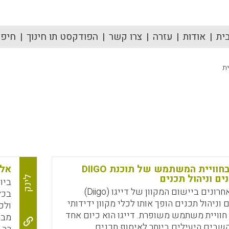
ית
אודות
עזרה
צרו קשר
הפודקסט תו חינוך
חיפוש
ית
השיפורים בחוויית המשתמש של תוכנת DIIGO
אלג
ם וניהול תכנים
לינק
השיפורים האחרונים ביישום המקוון של דייגו (Diigo)
בכל
וניהול תכנים הופך אותו לכלי מקוון ידידותי
ולכ
וויית משתמש משופרת. דייגו הוא כיום אחד
מבו
שבים היעילים ביותר לאיסוף תכנים