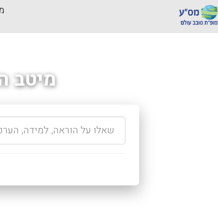
מכ
מיטב ה