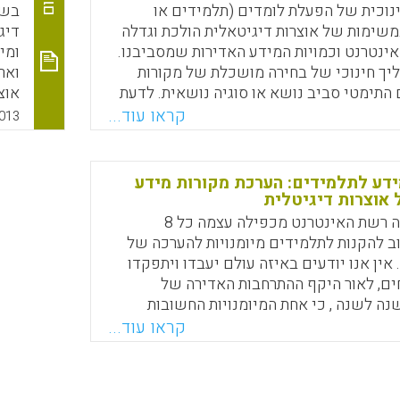
נוכית של הפעלת לומדים (תלמידים או
בשנ
שימות של אוצרות דיגיטאלית הולכת וגדלה
דיג
אינטרנט וכמויות המידע האדירות שמסביבנו.
ומי
יך חינוכי של בחירה מושכלת של מקורות
ואר
 התימטי סביב נושא או סוגיה נושאית. לדעת
אוצ
אנשי חינוך מדובר במיומנות חשובה במאה ה21 , פירושה
החי
קראו עוד...
013
 מידע אלא גם הבניית המידע בדרך משמעותית
במו
 כאן לא רק ליישם מיומנות טכנולוגית של
היכ
 לגלות ביקורתיות לאורך כל תהליך הבחירה
לשמ
מידע לתלמידים: הערכת מקורות מידע
 המידע ( עמי סלנט) .
, מ
 אוצרות דיגיטלית
הלו
במציאות שבה רשת האינטרנט מכפילה עצמה כל 8
Faceboo
Email
Whats
X
חלק
 להקנות לתלמידים מיומנויות להערכה של
הלומד ( and, Paul
 אין אנו יודעים באיזה עולם יעבדו ויתפקדו
ים, לאור היקף ההתרחבות האדירה של
ה לשנה , כי אחת המיומנויות החשובות
היא היכולת להעריך במהירות את איכות
קראו עוד...
 להם הם נחשפים . מיומנויות זו קשורה
מקורות מידע ולהבחין בין סוגי המקורות המידע
 השיעור הנוכחי היא , על כן , להציע