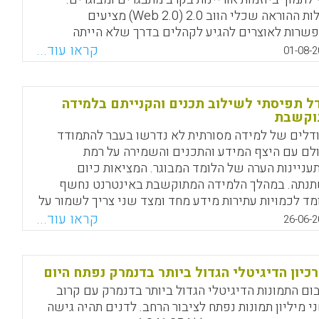
יכולות ההוראה שכלי הווב 2.0 (Web 2.0) מציעים
Facebook
Email
WhatsApp
X
שרות לאוצרים להגיע לקהלים בדרך שלא הייתה
רית בעבר. המחברים מציעים מסגרת של אוצרות
קראו עוד...
01-08-2
יטלית לשימושם של מורים כאשר הם אוספים,
מקטלגים, מבקרים, ממשיגים ומפיצים משאבים (Sharma,
Sue Ann; Deschaine, Mark E. , 201
ל תפיסתי לשילוב תכנים והקנייתם בלמידה
וקשבת
Facebook
Email
WhatsApp
X
דלים של למידה מסורתית לא נדרשו בעבר להתמודד
לם עם היצף המידע והתכנים והשמירה על רמת
עניינות הערה של הלומד המבוגר. המציאות כיום
נתה. במהלך הלמידה המתוקשבת באינטרנט נחשף
מד לכמויות עתירות מידע מחד ומצד שני צריך לשמור על
ניינות רציפה במהלך הלמידה. על רקע זה מנסה המרצה
קראו עוד...
26-06-2
האוסטרלי Ryan Tracey להציע מודל תפיסתי להפעלת
בות הלמידה המתוקשבות האינטרנטיות עם לומדים
גרים (למידת מבוגרים) ועם סטודנטים (עמי סלנט).
כיון הדיגיטלי הגדול ביותר בדנמרק נפתח היום
ום התמונות הדיגיטלי הגדול ביותר בדנמרק עם קרוב
Facebook
Email
WhatsApp
X
י מיליון תמונות נפתח לציבור הרחב. לדנים תהיה גישה