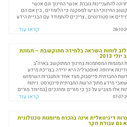
רונה להתעניינות גוברת. אנשי החינוך וגם אנשי
שוב החינוכי הגיעו למסקנה כי הלומדים , בין אם הם
ידים או סטודנטים , צריכים להתמודד עם הבניית הידע
פן פעיל על מנת לחוש את יתרונות הלמידה המשמעותית
קראו עוד...
הליך האוצרות הדיגיטאלית מחייב את הלומד לאסוף מידע
28-10-2
גם לגבש אותו בהקשרים שונים וגם לדעת כיצד להפיצו
וצי הפצה שונים ומגוונים , כגון רשתות חברתיות .
וב לוחות השראה בלמידה מתוקשבת – תמונת
Facebook
Email
WhatsApp
X
יולי 2013
 המגמות המסתמנות בחינוך המתוקשב בארה"ב
דינות אירופה ואוסטרליה היא ירידה בצריכת מידע
שת החברתית פייסבוק מצד אחד והתגברות השימוש
אבי מידע מתוך הרשת החברתית פינטרסט. ניתוח
ות אלו מצביע על כך כי מורים ומחנכים (במיוחד מורים
גלית ולמדעי החברה) מעדיפים לעשות שימוש בלוחות
קראו עוד...
07-07-2
אה של הרשת החברתית פינטרסט.
Facebook
Email
WhatsApp
X
רות דיגיטאלית אינה בהכרח מיומנות טכנולוגית
 גם עבודת חקר