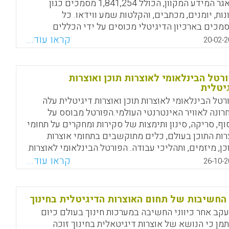
למאגר המידע המקוון, הכולל 1,841,254 מסמכים כגון
נות, יומנים, מכתבים, והקלטות שמע ווידאו. כל
מכים בארכיון הדיגיטלי מכוסים על ידי הכללים
ובלים של זכויות יוצרים, העתיקים ביותר הם מסמכים
קראו עוד...
20-02-2
17 (Lucie Rychla).
Facebook
Email
WhatsApp
X
רטל הבינלאומי לאוצרות תוכן ואוצרות
יטלית
רטל הבינלאומי לאוצרות תוכן ואוצרות דיגיטלית עלה
רונה לאוויר האינטרנטי העולמי.הפורטל מבוסס על
וף, סריקה, סינון ותימצות של סקירות ומחקרים על תחומי
רות התוכן בעולם, כלים מתוקשבים בתחומי אוצרות
כן, מיזמים, ותהליכי עבודה. הפורטל הבינלאומי לאוצרות
ן ואוצרות דיגיטלית הוא המאגר השיטתי היחיד מסוגו
קראו עוד...
26-10-2
נטרנט והוא מבוסס על איסוף שיטתי של סקירות על
ם מתוקשבים, מתדולוגיות לניהול ידע אישי, סקירות
ואתיות והמלצות מומחים ברחבי העולם (עמי סלנט).
החשיבות של תחום האוצרות הדיגיטלית בחינוך
קב אחר כיווני החשיבה במערכות חינוך בעולם כיום
Facebook
Email
WhatsApp
X
מן כי הנושא של אוצרות דיגיטאלית בחינוך זוכה