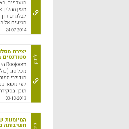
מועדפים, באו
מעין תהליך א
מגיעים אל הב
החומרים המענ
24-07-2014
כך הוא הופך 
התהליך הופכת
עקרונות סינון
יצירת מסלול
סטודנטים ב
לינק
k
App
joom
מכל סוג (כול
מודולרי המור
לפי נושא, כ
תוכן. בסקירה ג
03-10-2013
k
App
המיומנות ש
חשיבותה במ
לינק