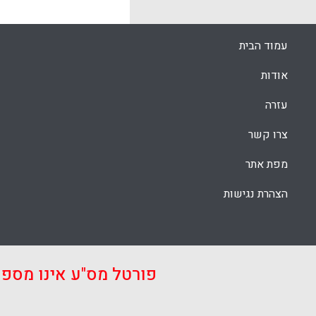
למורים/מרצים
באמצעותם יוכ
מידע חשובות 
עמוד הבית
( עמי סלנט) .
אודות
k
App
עזרה
צרו קשר
מפת אתר
הצהרת נגישות
פורטל מס"ע אינו מספ