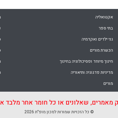
 , כמה גישות פדגוגיות ומידעניות מעשיות
לו להקנות לתלמידים/סטודנטים מיומנויות
לתפקוד יעיל בעולם האינטרנט בו יחיו בעתיד
אקטואליה
מ
בתי ספר
נ
Faceboo
Email
Whats
X
גני ילדים ואקדמיה
ס
הכשרת מורים
ס
חינוך מיוחד ופסיכולוגיה בחינוך
ת
מדיניות פדגוגיה ותיאוריה
ת
מורים
ק מאמרים, שאלונים או כל חומר אחר מלבד 
© כל הזכויות שמורות למכון מופ"ת 2026