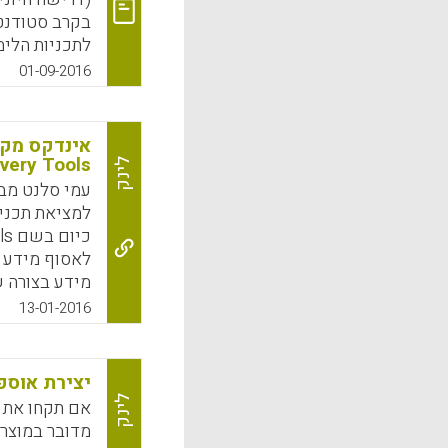
בקרב סטודנטי
לתכניות הלימ
אוריינות מד
01-09-2016
בלתי פורמלי
משתמשים באוצ
שלהם על מנת 
למדי לאמץ או
very Tools)
לינק
זקוקים לתובנ
עמי סלנט מבי
למציאת תכנים
na M., 2016).
לאסוף מידע ב
k
App
מידע בצורה ש
13-01-2016
אחד המומחים 
בימים אלו א
ואיתור תכנים
יצירת אוספי
מכל
לינק
אם תקחו את ה
וידאו חדשים.
מדובר במוצר
שעובדות על כ