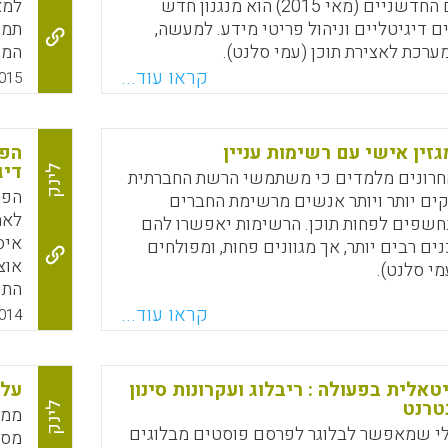
אחד המוצרים החדשניים (מאי 2015) הוא מנגנון חדש
ם דיגיטליים וניהול פריטי מידע. למעשה,
תמו
Faceboo
Email
Whats
X
ערכת לאצירת תוכן (עמי סלנט).
המס
המק
קראו עוד...
015
Faceboo
Email
Whats
X
מהמאה ה-
זין אישי עם רשימות עניין
הפו
דיג
לינק
רונים מלמדים כי משתמשי הרשת החברתית
הפו
ים יותר ויותר אנשים מרשימת החברים
לאח
נחשפים לפחות תוכן. הרשימות יאפשרו להם
איס
ם רבים יותר, אך מגוונים פחות, ומפולחים
אוצ
מי סלנט).
התו
Faceboo
Email
Whats
X
תוכ
קראו עוד...
014
באי
כלי
השו
טאלית בפעולה : ריבלוג ועקרונות סינון
על 
טרנט
לינק
ממע
כלי שמאפשר לבלוגר לפרסם פוסטים מבלוגים
מסת