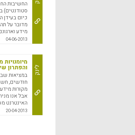
החשיבות החי
סטודנטים) במ
כיום בעידן ה
מדובר על תהל
מידע וארגונם
04-06-2013
לא רק דליית
. הלומד נדרש
חיפוש אלא גם
מיומנויות 
וארגון מקורות
והפתרון של
לינק
k
App
חודשים, חשוב
מקורות מידע.
אבל אנו מניח
האינטרנט משנ
שלהם יידרשו 
20-04-2013
מקורות המידע
ליכולת לסנן 
השונים . מטרת