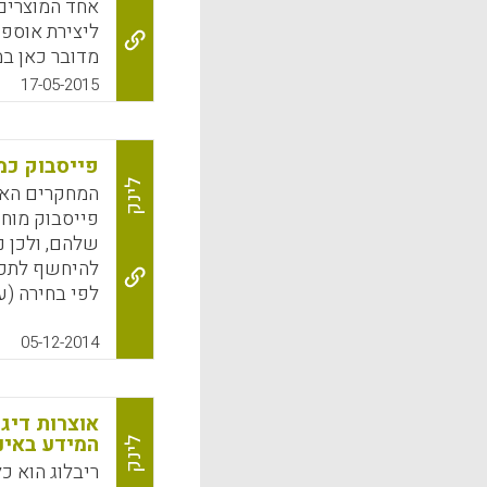
ליצירת אוספי
k
App
מדובר כאן במ
17-05-2015
k
App
פייסבוק כמג
לינק
המחקרים האח
פייסבוק מוחק
שלהם, ולכן 
להיחשף לתכני
לפי בחירה (ע
k
App
05-12-2014
אוצרות דיגי
המידע באינ
לינק
ריבלוג הוא 