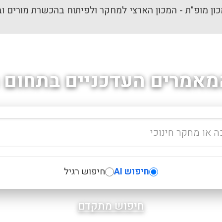
ון מופ"ת - המכון הארצי למחקר ולפיתוח בהכשרת מורים וב
מאמרים העדכניים בתחום ה
חיפוש AI
חיפוש רגיל
חיפוש מתקדם