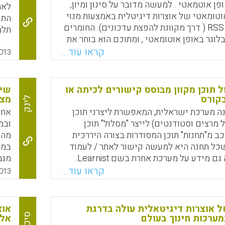
פן אוטמאטי . למעשה מדובר על סינון ומיון,
לאח
וטומאטי של אוצרות דיגיטלית באמצעות מנוי
התק
לבלוגים דרך RSS ( דרך מקוונת להפצת עדכונים). החומרים
תלמ
לוגר באופן אוטומאטי , ומתוכם הוא בוחר את
באו
יינים ומפרסם אותם, אוטומאטית בבלוג שלו,
קראו עוד...
. ת
013
לאוצר תוכן דיגיטאלי , וכל העבודה הטכנית של
אך 
 לאוטומאטית. בסקירה גם מקורות מידע על
בער
 המידע ( עמי סלנט).
 תוכן מקוון מבוסס קישורים לכיתה או
שיל
קורס
מצב 
לינק
Faceboo
Email
Whats
X
Roo הינה מערכת ישראלית, המאפשרת ליצרני תוכן
אחת
ל מרצים וסטודנטים) לייצר "מסלול" תוכן
ובמ
כב מ"תחנות" תוכן המסודרות בצורה היררכית
מהר
שכל תחנה היא למעשה קישור לאתר / לעמוד
במש
ם מידע על מערכת אחרת בשם Learnist.
מגמ
לאנ
קראו עוד...
013
Faceboo
Email
Whats
X
השר
ל אוצרות דיגיטאלית עולה בדרגת
אוצ
סיכום
ערכות חינוך בעולם
אלא