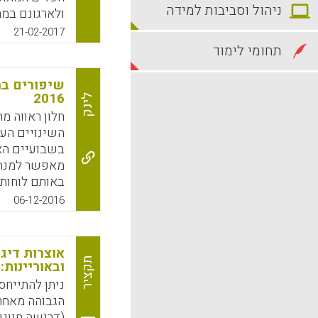
ניהול וסביבות למידה
ולארגונם במת
21-02-2017
תחומי לימוד
הרבה יותר יד
נבחר או למאג
שיפורים בר
של הפריט) מ
2016
לינק
בצד ימין. ני
חלון ראווה מ
המשמעות היא 
השינויים הע
טקסט דיגיטלי
בשבועיים האח
מאפשר למנהל
k
App
באותם לוחות/
ותצוגה. הדבר
06-12-2016
אטרקטיבית א
(עמי סלנט).
אוצרות דיג
k
App
תקציר
ובאוריינות
ניתן להתייחס
הגבוהה מאחר 
(דרישה חיוני