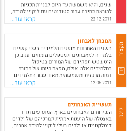
שנים, והיא משמשת עד היום לבניית תכניות
להוראת כתיבה עבור סטודנטים עם ליקויי למידה,
הלומדים במכינות הקיץ של מרכז התמיכה
קראו עוד...
22-12-2011
"חממה" במכללה האקדמית תל-חי. כמו כן היא
יכולה לשמש לאבחון ולשיפור הכתיבה העיונית
של תלמידים מגיל עשר. המערכת בוחנת את
ממבחן לאבחון
תהליך הכתיבה, את איכות הכתיבה ואת תפיסתו
תקציר
בשנים האחרונות מופנים תלמידים בעלי קשיים
העצמית של הכותב ( אורית דהן, יעל מלצר, נעמי
בלמידה למאבחנים ולמטפלים מומחים. עקב כך
הדס לידור ) .
היטשטש תפקידם של המורים בטיפול
בתלמידים אלה. אולם, מפאת היותו של המורה
Facebook
Email
WhatsApp
X
דמות מרכזית ומשמעותית מאוד עבור התלמידים
בכלל ותלמידים בעלי לקויות למידה בפרט, לא
קראו עוד...
12-06-2011
ניתן להפחית בחשיבותם עבור אלה האחרונים.
בהיותם מומחים בתחום הלמידה יש למורים
משמעות כפולה עבור תלמידים לקויי למידה: הם
תעשיית האבחונים
מאתרים ומאבחנים אותם. רק מורה הבא במגע
לינק
השירותים האבחוניים בארץ, המופיעים תדיר
מעמיק ומתמשך עם תלמידיו יכול ליצור ידע
באצטלה של היענות אמתית לצורכיהם של ילדים
שעשוי לסייע להם. התלמידים מאותתים לו –
דיסלקטיים או ילדים בעלי ליקויי למידה אחרים,
בהפסקות, בשיעורים, בתוצרי הבעה בכתב ובעל