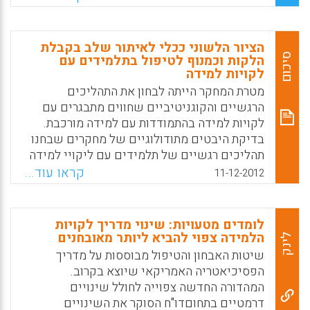
Facebook
Email
WhatsApp
X
הציור הלשוני ככלי לאיתור שלב בקבלת
סיכום
הלקות וכמנוף לטיפול בתלמידים עם
לקויות למידה
מטרת המחקר הייתה לבחון את התהליכים
הרגשיים והקוגניטיביים שחווים מתבגרים עם
לקויות למידה בהתמודדות עם למידה מורכבת.
בדיקת היבטים מתודולוגיים של מחקרים שבחנו
תהליכים רגשיים של תלמידים עם ליקויי למידה
מצביעה כי מרביתם השתמשו בכלי מדידה
קראו עוד...
11-12-2012
ישירים: שאלונים או ראיונות. גם אם היו אלה
ראיונות עומק, הגישה הייתה ישירה ובכך קשה
היה לעמוד על תחושות סמויות .( כפי שהן באות
לומדים מטעויות: שינוי מדריך לקויות
לידי ביטוי ללא צנזורה של הנבדקים ( גבעון , ש. )
הלמידה צפוי להביא ליותר מאובחנים
לינק
.
שיטות האבחון והטיפול מבוססות על מדריך
הפסיכיאטריה האמריקאי שיוצא בקרוב.
Facebook
Email
WhatsApp
X
המהדורה החדשה צפוייה לחולל שינויים
דרמטיים בתחוםדו"ח הסוקר את השינויים