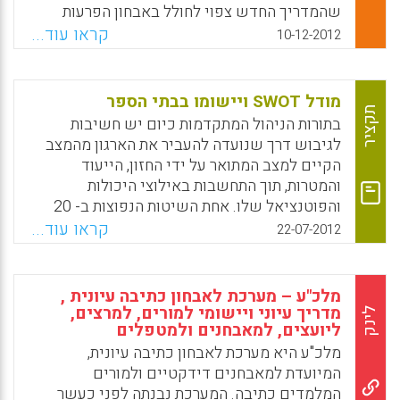
שהמדריך החדש צפוי לחולל באבחון הפרעות
למידה והפרעות קשב וריכוז צופה עלייה במספר
קראו עוד...
10-12-2012
המאובחנים שיהיו זכאים להקלות בבחינות בבתי
הספר ובאקדמיה. הדו"ח, שמתפרסם החודש
בכתב העת Journal of Learning Disabilities,
מודל SWOT ויישומו בבתי הספר
מתייחס להשפעות הצפויות של המהדורה החדשה
תקציר
בתורות הניהול המתקדמות כיום יש חשיבות
בעשר מדינות ובהן ישראל ( דן אבן).
לגיבוש דרך שנועדה להעביר את הארגון מהמצב
הקיים למצב המתואר על ידי החזון, הייעוד
Facebook
Email
WhatsApp
X
והמטרות, תוך התחשבות באילוצי היכולות
והפוטנציאל שלו. אחת השיטות הנפוצות ב- 20
השנים האחרונות היא SWOT שנועדה להציע
קראו עוד...
22-07-2012
אסטרטגיות המבטיחות הלימה מרבית בין המערכת
הפנימית של הארגון לסביבה העסקית. האם מודל
הSWOT מיושם בתחומי החינוך ?
מלכ"ע – מערכת לאבחון כתיבה עיונית ,
מדריך עיוני ויישומי למורים, למרצים,
לינק
Facebook
Email
WhatsApp
X
ליועצים, למאבחנים ולמטפלים
מלכ"ע היא מערכת לאבחון כתיבה עיונית,
המיועדת למאבחנים דידקטיים ולמורים
המלמדים כתיבה. המערכת נבנתה לפני כעשר