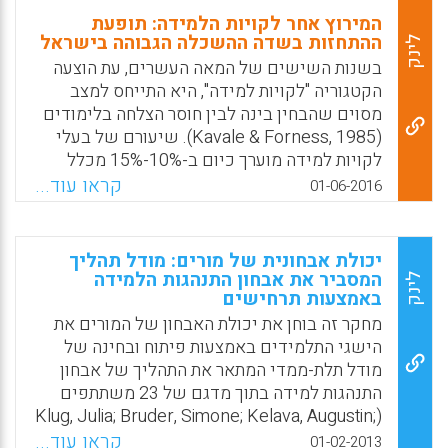
המירוץ אחר לקויות הלמידה: תופעת
ההתחזות בשדה ההשכלה הגבוהה בישראל
לינק
בשנות השישים של המאה העשרים, עת הוצעה
הקטגוריה "לקויות למידה", היא התייחס למצב
מסוים שהבחין בינה לבין חוסר הצלחה בלימודים
(Kavale & Forness, 1985). שיעורם של בעלי
לקויות למידה מוערך כיום ב-10%-15% מכלל
אוכלוסיית התלמידים (הד, 1990). במקביל
קראו עוד...
01-06-2016
לגידול המהיר בשיעורי המאותרים כבעלי לקויות
למידה מתרחשת מגמה הפוכה בהפרעות כדוגמת
"פיגור". קטגוריית לקויות הלמידה (דיסלקסיה,
יכולת אבחונית של מורים: מודל תהליך
דיסגרפיה, דיסקלקוליה והפרעות קשב וריכוז)
המסביר את אבחון התנהגות הלמידה
לינק
באמצעות תרחישים
טעונה במטען משמעויות חיובי יותר, או למצער
אינה נושאת עמה מטען שלילי כמו הקטגוריות
מחקר זה בוחן את יכולת האבחון של המורים את
"פיגור שכלי" או "הפרעות רגשיות והתנהגותיות"
הישגי התלמידים באמצעות פיתוח ובחינה של
(Lyon, 1996).
מודל תלת-ממדי המתאר את התהליך של אבחון
התנהגות למידה בתוך מדגם של 23 משתתפים
Facebook
Email
WhatsApp
X
(Klug, Julia; Bruder, Simone; Kelava, Augustin;
Spiel, Christiane; Schmitz, Bernhard, 2013).
קראו עוד...
01-02-2013