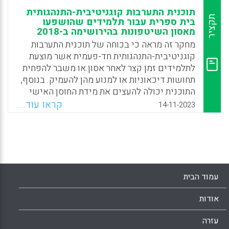
תוכנית התערבות קוגניטיבית-התנהגותית
תקציר
בית ספרית עבור תלמידים שהושפעו
מאסון השיטפונות בהירושימה ב-2018
מחקר זה מראה כי בכוחה של תוכנית התערבות
קוגניטיבית-התנהגותית חד-פעמית אשר מוצעת
לתלמידים זמן קצר לאחר אסון או משבר להפחית
תחושות דיכאוניות או למנוע מהן להעמיק. בנוסף,
התוכנית יכולה להעצים את מידת החוסן האישי
והקבוצתי של התלמידים ולחזק את תחושת
קראו עוד...
14-11-2023
הקהילתיות. עוד בטרם יהלום בקהילה אסון או
משבר, ולבטח אחריו, רצוי מאוד לשריין זמן
להענקת תמיכה פסיכולוגית קבוצתית בבית הספר.
לשם כך, על מחוזות הלימוד לעמוד בקשר תדיר
מול פסיכולוגים חינוכיים וקליניים, אנשי בריאות
הנפש וחוקרי חינוך ולהיות מוכנים להציע
עמוד הבית
לתלמידים ולאנשי הסגל תוכנית התערבות
קוגניטיבית-התנהגותית.
אודות
Facebook
Email
WhatsApp
X
עזרה