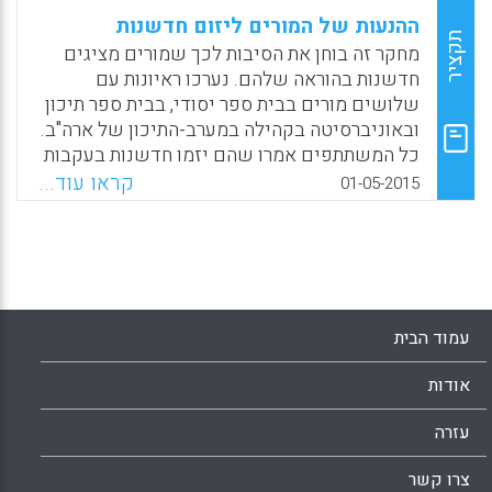
ההנעות של המורים ליזום חדשנות
תקציר
מחקר זה בוחן את הסיבות לכך שמורים מציגים
חדשנות בהוראה שלהם. נערכו ראיונות עם
שלושים מורים בבית ספר יסודי, בבית ספר תיכון
ובאוניברסיטה בקהילה במערב-התיכון של ארה"ב.
כל המשתתפים אמרו שהם יזמו חדשנות בעקבות
הרצון לשפר את למידת התלמידים; אחרים הזכירו
קראו עוד...
01-05-2015
לעתים קרובות סיבות, כגון: התנסויות של
התפתחות מקצועית מבחירתם ואת הרצון להימנע
משעמום אישי (Emo, Wendy, 2015).
Facebook
Email
WhatsApp
X
עמוד הבית
אודות
עזרה
צרו קשר