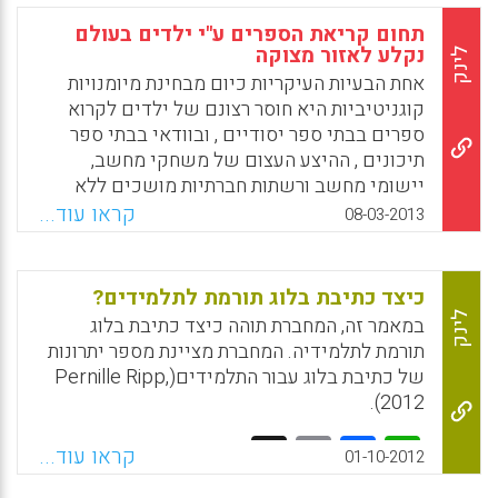
למידע נוסף ראו התובנות של Alfie Kohn ) .
תחום קריאת הספרים ע"י ילדים בעולם
במאמרון שלה מציעה המורה 10 צעדים שיעזרו
נקלע לאזור מצוקה
לינק
לכם כמורים לגבש תפיסה פדגוגית ראויה יותר
אחת הבעיות העיקריות כיום מבחינת מיומנויות
למתן שיעורי בית לתלמידים ( Pernille Ripp ).
קוגניטיביות היא חוסר רצונם של ילדים לקרוא
ספרים בבתי ספר יסודיים , ובוודאי בבתי ספר
Facebook
Email
WhatsApp
X
תיכונים , ההיצע העצום של משחקי מחשב,
יישומי מחשב ורשתות חברתיות מושכים ללא
הרף את ילדים וגורמים כך שתחום קריאת
קראו עוד...
08-03-2013
הספרים ע"י ילדים בעולם נקלע לאזור מצוקה .
מורה בארה"ב, מהטובות שבחבורה, מציעה כמה
אסטרטגיות לעידוד קריאת ספרים ע"י ילדים, אולי
כיצד כתיבת בלוג תורמת לתלמידים?
חלקם יעזור גם למורים בישראל (Pernille Ripp).
לינק
במאמר זה, המחברת תוהה כיצד כתיבת בלוג
תורמת לתלמידיה. המחברת מציינת מספר יתרונות
Facebook
Email
WhatsApp
X
של כתיבת בלוג עבור התלמידים(Pernille Ripp,
2012).
Facebook
Email
WhatsApp
X
קראו עוד...
01-10-2012