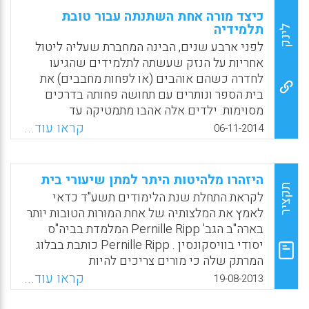
כיצד מורה אחת השתנתה עבור טובת
תלמידיה
לינק
לפני ארבע שנים, הבינה המחברת שעליה ליטול
אחריות על הנזק שעשתה לתלמידים שהגיעו
לחדרה כשהם אוהבים (או לפחות מחבבים) את
בית הספר ונותרים עם תחושה פחותה בדרכים
מסוימות. ילדים אלה אהבו מתמטיקה עד
שהרצאותיה המייגעות לגבי תהליכים השאירו
קראו עוד...
06-11-2014
אותם מבולבלים ומרירים. ילדים אלה אהבו לקרוא
עד שהנחיותיה הקפדניות של דוחות הקריאה
ויומני הקריאה טרפו את סקרנותם לסיפורים
היזהרו מלהיטות היתר למתן שיעורי בית
מעולים (Pernille Ripp).
תקציר
לקראת התחלת שנת הלימודים תשע"ד כדאי
לאמץ את המלצותיה של אחת המורות הטובות יותר
Facebook
Email
WhatsApp
X
בארה"ב הגב' Pernille Ripp המלמדת בביה"ס
יסודי בוויסקונסין . Pernille Ripp כותבת בבלוג
המרתק שלה כי מורים צריכים להיות
מינימליסטיים בגישה שלהם למתן שיעורי בית כי
קראו עוד...
19-08-2013
הוכח כבר גם במחקר החינוכי כי עודף שיעורי בית
לא תורמים להבנה או להישגים של התלמידים (