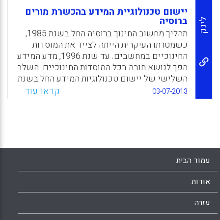
יישום טכנולוגיית המידע בהכשרת מורים
ברוסיה
לינק
תהליך מחשוב החינוך ברוסיה החל בשנת 1985,
כשמטרתו העיקרית הייתה לצייד את המוסדות
החינוכיים במחשבים. עד שנת 1996, מדע המידע
הפך לנושא חובה בכל המוסדות החינוכיים. השלב
השלישי של יישום טכנולוגיות המידע החל בשנת
2005. מטרתו העיקרית היא יישום טכנולוגיות
קראו עוד...
03-07-2013
טלקומוניקציה ומולטימדיה בכל הספרות של
החינוך. בשנת 2005, הנשיא פוטין הציע את
פרויקט "החינוך" כפרויקט בעדיפות לאומית
(Margarita Gavrilova, 2013).
Facebook
Email
WhatsApp
X
עמוד הבית
אודות
עזרה