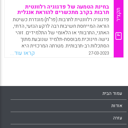
בחינת הטמעה של פדגוגיה רלוונטית
תקציר
תרבות בקרב מתכשרים להוראת אנגלית
פדגוגיה רלוונטית לתרבות (פר"ת) מוגדרת כשיטת
הוראה המייחסת חשיבות רבה לרקע הגזעי, הדתי,
האתני, התרבותי או הלאומי של התלמידים. זוהי
גישה חינוכית מבוססת-תלמיד שנובעת מתוך
הסתכלות רב-תרבותית. מטרתה המרכזית היא
לוודא את השתלבותם, הכלתם והיטמעותם של
קראו עוד...
27-03-2023
אוכלוסיות המיעוט במערכת החינוך. למעשה,
הפר"ת יכול לסייע להתאים את החיים, הבית,
הקהילה והשפה של התלמידים לשיטת הלמידה
ולעזור בבניית ביטחונם העצמי, הערכתם העצמית,
תחושת המסוגלות העצמית והחתירה להישגיות.
עמוד הבית
Facebook
Email
WhatsApp
X
אודות
עזרה