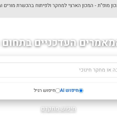
ון מופ"ת - המכון הארצי למחקר ולפיתוח בהכשרת מורים וב
מאמרים העדכניים בתחום ה
חיפוש AI
חיפוש רגיל
חיפוש מתקדם