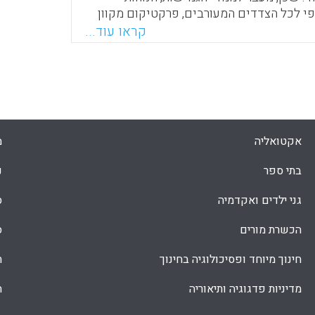
י לכל הצדדים המעורבים, פרקטיקום מקוון
 ההיצע הפרסונלי, הגדלת מצבת כוח האדם,
קראו עוד...
גיות מידע ותקשורת בחינוך, העמקת שיתופי
רטואליים נרחבים ופריסת רשת הקשרים
Faceboo
Email
Whats
X
אקטואליה
מ
בתי ספר
נ
גני ילדים ואקדמיה
ס
הכשרת מורים
ס
חינוך מיוחד ופסיכולוגיה בחינוך
ת
מדיניות פדגוגיה ותיאוריה
ת