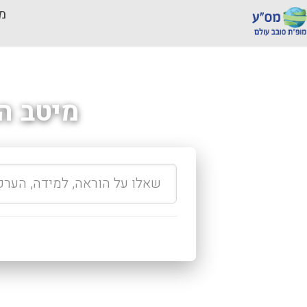
מכ
מיטב ה