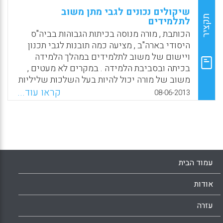
שיקולים נכונים לגבי מתן משוב
תקציר
לתלמידים
הכותבת , מורה מנוסה בכיתות הגבוהות בביה"ס
היסודי בארה"ב , מציעה כמה תובנות לגבי תכנון
ויישום של משוב לתלמידים במהלך הלמידה
בכיתה ובסביבת הלמידה . במקרים לא מעטים ,
משוב של מורה יכול להיות בעל השלכות שליליות
על התלמיד לא רק בשיעור אלא גם לאורך השנה
קראו עוד...
08-06-2013
ולכן רצוי לתכנן את המשוב בזהירות ובשיקול דעת
פדגוגי. משוב בונה הוא משמעותי ללומד והוא
יכול להתבטא בצורות שונות , בצורה מילולית ,
בצורה מתוקשבת וגם בשפת הגוף (Laura
Reynolds).
עמוד הבית
Facebook
Email
WhatsApp
X
אודות
עזרה