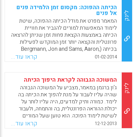
הכיתה ההפוכה: מקסום זמן הלמידה פנים
אל פנים
לינק
המאמר מפרט את מודל הכיתה ההפוכה, שיטת
לימוד המאפשרת למורים להגביר את חוויית
הכיתה באמצעות הקצאת פחות זמן שניתן להרצאה
פרונטלית והקצאה יותר זמן המוקדש לפעילות
בכיתה (Bergmann, Jon and Sams, Aaron,
2014).
קראו עוד...
01-02-2014
Facebook
Email
WhatsApp
X
המשוכה הגבוהה לקראת היפוך הכיתה
לינק
ג'ון ברגמן במאמר, מצביע על המשוכה הגבוהה
שהיה עליו לעבור על מנת להפוך את הכיתה בה
לימד. כמורה ותיק למדעים, היה עליו לותר על
יכולת ההוראה הפרונטלית, בה והתמחה, ולעבור
לשיטת לימוד הפוכה. הוא טוען שעל המורים
להתרחק מהוראה ישירה לקבוצה כולה, ובמקום
קראו עוד...
12-12-2013
זאת לנצל את הזמן בכיתה לפעילויות
ואינטראקציות עשירות יותר ומשמעותיות יותר.