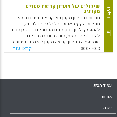
שיקולים של מועדון קריאת ספרים
תקציר
מקוונים
חברות במועדון מקוון של קריאת ספרים במהלך
חופשת הקיץ מאפשרת לתלמידים לקרוא,
להתעמק ולדון בטקסטים ספרותיים – בזמן הנוח
להם. ג'ניפר סמית', מורה בחטיבת ביניים
שמפעילה מועדון קריאה מקוון לתלמידי כיתות ז'
ו-ח', חולקת את שיקוליה, רעיונותיה והמלצותיה על
קראו עוד...
30-03-2020
בסיס ראיונות ותצפיות שקיימה עם משתתפי
התוכנית.
Facebook
Email
WhatsApp
X
עמוד הבית
אודות
עזרה