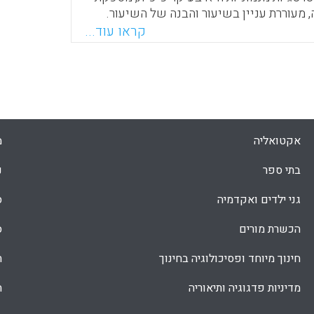
 מעוררת עניין בשיעור והבנה של השיעור.
למידים שלמדו בשיטה זו גם השיגו יתרונות
קראו עוד...
שיטה בעצמם, הגדלת הידע שלהם, דמיון של
דעתם, קישור שלהם לחיים, סקרנות, פיתוח
ת העבר.
Faceboo
Email
Whats
X
אקטואליה
מ
בתי ספר
נ
גני ילדים ואקדמיה
ס
הכשרת מורים
ס
חינוך מיוחד ופסיכולוגיה בחינוך
ת
מדיניות פדגוגיה ותיאוריה
ת