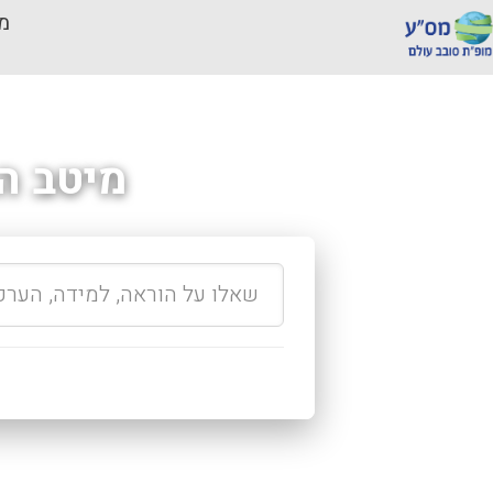
מכ
מיטב ה