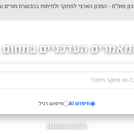
ון מופ"ת - המכון הארצי למחקר ולפיתוח בהכשרת מורים וב
מאמרים העדכניים בתחום ה
חיפוש AI
חיפוש רגיל
חיפוש מתקדם