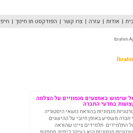
ית
אודות
עזרה
צרו קשר
הפודקסט תו חינוך
חיפוש
İbrahim A
İbrah
 שימוש באמצעים מנמוניים על הצלחה
צועות במדעי החברה
טגיות מנמוניות בהוראת נושאי היסטוריה
 חברה משפיע באופן חיובי על ההישגים
 התלמידים. תלמידים ציינו שהוראה
טגיות מנמוניות היא בעיקר כיפית, מספקת