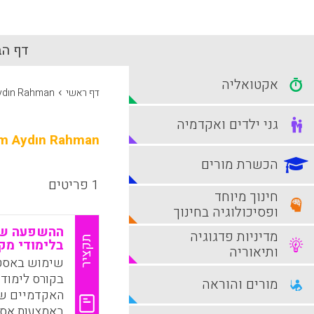
דף הב
אקטואליה
›
דף ראשי
ydın Rahman
גני ילדים ואקדמיה
im Aydın Rahman
הכשרת מורים
1 פריטים
חינוך מיוחד
ופסיכולוגיה בחינוך
ההשפעה של
מדיניות פדגוגיה
תקציר
בלימודי מק
ותיאוריה
שימוש באסטר
בקורס לימודי
מורים והוראה
האקדמיים של
באמצעות אסטר