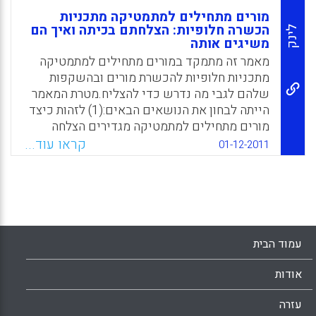
מורים מתחילים למתמטיקה מתכניות
הכשרה חלופיות: הצלחתם בכיתה ואיך הם
לינק
משיגים אותה
מאמר זה מתמקד במורים מתחילים למתמטיקה
מתכניות חלופיות להכשרת מורים ובהשקפות
שלהם לגבי מה נדרש כדי להצליח.מטרת המאמר
הייתה לבחון את הנושאים הבאים:(1) לזהות כיצד
מורים מתחילים למתמטיקה מגדירים הצלחה
בכיתה במהלך שנותיהם הראשונות,(2) לזהות
קראו עוד...
01-12-2011
מהם הגורמים החשובים, התכונות, או ההתנסויות
שסייעו להם להשיג הצלחה זו,ו-(3) לקבוע האם
המורים המתחילים הללו למתמטיקה למדו את
התכונות הדרושות או את החוויות כדי להצליח
בכיתה (Ham, Edward).
עמוד הבית
Facebook
Email
WhatsApp
X
אודות
עזרה