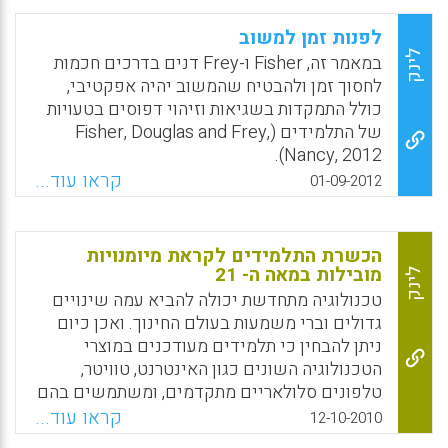
Facebook
Email
WhatsApp
X
לפנות זמן למשוב
לינק
במאמר זה, Fisher ו-Frey דנים בדרכים חכמות
לחסוך זמן ולהבטיח שהמשוב יהיה אפקטיבי,
כולל התמקדות בשגיאות וזיהוי דפוסים בטעויות
של התלמידים (Fisher, Douglas and Frey,
Nancy, 2012).
קראו עוד...
01-09-2012
Facebook
Email
WhatsApp
X
הכשרת התלמידים לקראת מיומנויות
מובילות במאה ה- 21
לינק
טכנולוגיה מתחדשת יכולה להביא עמה שינויים
גדולים וברי משמעות בעולם החינוך. ואכן כיום
ניתן להבחין כי תלמידים מעודכנים במוצרי
הטכנולוגיה השונים כגון האינטרנט, טוויטר,
טלפונים סלולאריים מתקדמים, ומשתמשים בהם
על בסיס יומיומי. מכאן, על המחנכים להיות ערים
קראו עוד...
12-10-2010
להתפתחויות הטכנולוגיות, שכן עליהם להכשיר