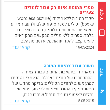
עצמם במתן ההרצאות.
ספרי תמונות אינם רק עבור לומדים
תקציר
צעירים
Facebook
Email
WhatsApp
X
ספרי תמונות ללא מילים (wordless picture
books) יכולים לספר סיפור שלם ולהעביר מידע
באמצעות המחשות, תצלומים, תמונות ואיורים
בלבד. ספרים ללא מילים מבקשים מהקוראים
להאט קצב, להקדיש את מלוא תשומת הלב
לפרטים הקטנים ולפענח ולפרש את הנרטיבים
קראו עוד...
19-05-2024
החזותיים. הקוראים מתבקשים, למעשה, לנוע
לעמדה אקטיבית ולהשתמש באוצר המילים,
בידע, בתודעה, ביצירתיות ובדמיון שלהם כדי
משוב עבור צמיחת המורה
להניע את העלילה. לצורך כך, הקוראים ינבאו,
לינק
המאמר דן בחשיבות המשוב עבור הצמיחה
ינחשו, יחשבו באופן ביקורתי ומעמיק ויעניקו
וההתפתחות של מורים בארה"ב. הוא מציע טיפים
לטקסט משמעויות סובייקטיביות.
למתן משוב למורים הכוללים: בדיקה מחדש של
תיאור תפקיד המורה וציפיות לביצוע, זיהוי של
Facebook
Email
WhatsApp
X
נהלים לאיסוף נתונים וניהול שיחות כנות,
אנושיות ומאפשרות צמיחה באופן קבוע (Fisher,
קראו עוד...
15-05-2015
Douglas; Frey, Nancy, 2015).