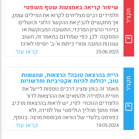
שיפור קריאה באמצעות שטף משפטי
תקציר
תלמידים רבים מצליחים לקרוא את המילים עצמן,
אך מתקשים להבין את ההקשר הלוגי וכושלים
בזיהוי הרעיון המרכזי, התשובה המבוקשת או
המסקנה. לכן, כפי שמודגם במאמר זה, חשוב
שגננות החובה ומורי כיתות א'-ב' יוסיפו לארגז
הכלים מערך שיעור הכולל זיהוי מבנה לשוני,
קראו עוד...
25-06-2025
ניתוח רוחבי, פענוח טקסטואלי, הבנת הנקרא
והכרת תבניות סיפוריות.
היית בהרצאה טובה? הרצאות, שנעשות
Facebook
Email
WhatsApp
X
תקציר
טוב, יכולות להיות אקטיביות וחדשניות
מאמר זה בוחן ומציג דרכים נוספות לייעל את
חוויית הלמידה ולהתאים את ההרצאות לדור
הלומדים הנוכחי. לפיו, יש לראות בהרצאות מרכיב
אחד מתוך תהליך הוליסטי של למידה, ולא
כפורמט בלעדי של הוראה מבוססת מרצה. בנוסף,
אפשר לאתר דרכים להקל על המרצים עם חובות
קראו עוד...
19-05-2024
ההוראה. לדוגמה, באמצעות הרצאות מקוונות או
שיתוף תלמידי מחקר, עוזרי הוראה או הסטודנטים