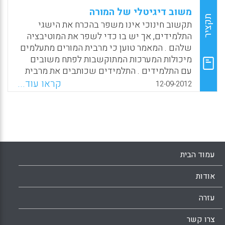
משוב דיגיטלי של המורה
תקציר
תקשוב חינוכי אינו משפר בהכרח את הישגי
התלמידים, אך יש בו כדי לשפר את המוטיבציה
שלהם . המאמר טוען כי מרבית המורים מתעלמים
מיכולות המערכות המתוקשבות לפתח משובים
עם התלמידים . התלמידים שכותבים את מרבית
העבודות שלהם באמצעות המחשב בבית , לרבות
קראו עוד...
12-09-2012
איסוף ממוחשב ועריכה נאלצים להדפיס את
העבודות ולמסור אותם בצורה אנאלוגית למורה .
המשוב של המורה על העבודות או המטלות לא
יחזור אליהם בצורה דיגיטלית אלא בצורה איטית
באופן אנאלוגי. המאמר מציע אמצעים
מתוקשבים שונים לשיפור המשוב הדיגיטלי של
עמוד הבית
המורים לתלמידים , ביניהם התקנת תיבת קבצים
מרכזית לכיתה באמצעות יישום הDROPBOX או
אודות
גוגל דוקס ( Johnson, Doug) .
עזרה
Facebook
Email
WhatsApp
X
צרו קשר