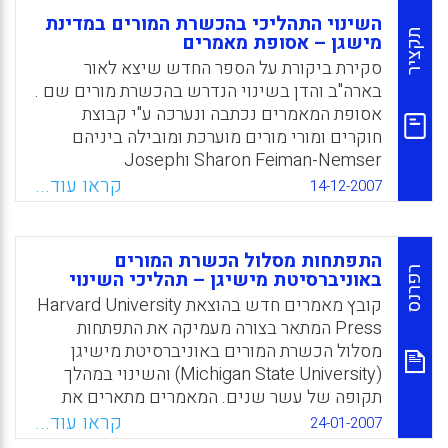
השינוי התהליכי בהכשרת המורים במדינת
תקציר
מישגן – אסופת מאמרים
סקירת ביקורת על הספר החדש שיצא לאור
בארה"ב והדן בשינוי הנדרש בהכשרת מורים שם .
אסופת המאמרים נכתבה ונערכה ע"י קבוצת
חוקרים ומורי מורים מוערכת ומובילה ביניהם
Sharon Feiman-Nemser וJoseph
Featherstone- שחברו יחד והוציאו לאור את
קראו עוד...
14-12-2007
הספר באמצעות המכון The Center for the
Scholarship of Teaching והוצאת הספרים של
אוניברסיטת הרווארד. החוקרים מנתחים את
התפתחות מסלול הכשרת המורים
מרכיבי התכנית המחודשת להכשרת מורים
רפרנס
באוניברסיטת מישיגן – תהליכי השינוי
במישגן הידועה בשם Team One teacher
קובץ מאמרים חדש בהוצאת Harvard University
education program at Michigan State
Press המתאר בצורה מעמיקה את התפתחות
University ומגיעים למסקנות לגבי כיווני שינוי
מסלול הכשרת המורים באוניברסיטת מישיגן
שניתן ליישם בעקבות כך ברחבי ארה"ב .
(Michigan State University) והשינוי במהלך
החוקרים מתארים ומנתחים את תהליכי השינוי
תקופה של עשר שנים. המאמרים מתארים את
בהכשרת המורים מזווית שונות כאשר המסקנה
התחדשות מסלול הכשרת המורים באוניברסיטת
קראו עוד...
24-01-2007
העיקרית היא שהכשרה המלווה בפעילות תומכת
מישיגן בהובלה ובהנחיה של צוות מורי המורים