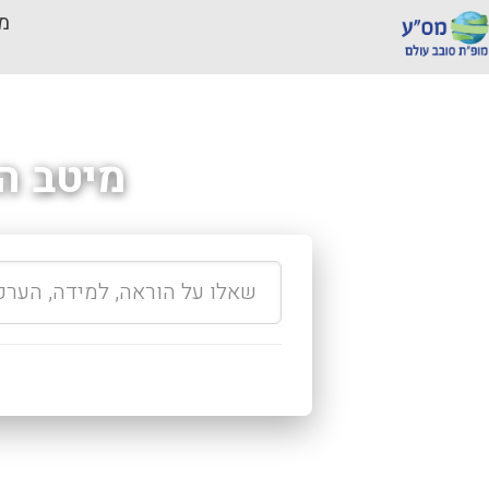
מכ
מיטב ה