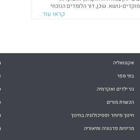
קדים-נושא. שכן, דור הלומדים הנוכחי
 מסקרנת, מרעננת ואלטרנטיבית. בתוך כך,
קראו עוד...
פנים-מקצועיים הנוגעים למידת ההתעניינות
והנכונות להטמיע משחוק בחינוך, כאשר מקצועות ה-STEM
וים כר פורה לייצור תכנים דיגיטליים
Faceboo
Email
Whats
X
אקטואליה
מ
בתי ספר
נ
גני ילדים ואקדמיה
ס
הכשרת מורים
ס
חינוך מיוחד ופסיכולוגיה בחינוך
ת
מדיניות פדגוגיה ותיאוריה
ת