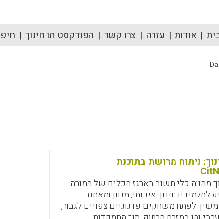
ית
אודות
עזרה
צרו קשר
הפודקסט תו חינוך
חיפוש
Da
וך: ניתוח מרושת בתוכנת
CitN
 מהווה כלי חשוב בארגז הכלים של המורה
לתלמידיו חינוך איכותי, מגוון ומאתגר.
שיך לפתח משחקים פדגוגיים צפויים לגבור,
רבי והן במזרח הרחוק, תוך התמקדות