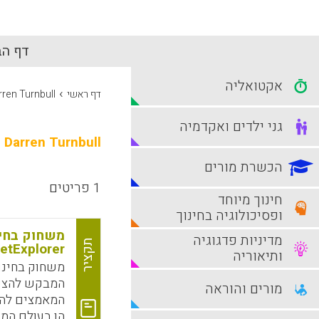
דף הב
אקטואליה
›
דף ראשי
rren Turnbull
גני ילדים ואקדמיה
Darren Turnbull
הכשרת מורים
1 פריטים
חינוך מיוחד
ופסיכולוגיה בחינוך
משחוק בחינ
מדיניות פדגוגיה
תקציר
etExplorer
ותיאוריה
משחוק בחינוך
המבקש להציע 
מורים והוראה
המאמצים להמ
הן בעולם המע