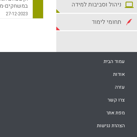
ניהול וסביבות למידה
במשחקים-ממו
משווע ללמידה
27-12-2023
ישנם הבדלים 
תחומי לימוד
המורכבים מהו
רלוונטיים.
k
App
עמוד הבית
אודות
עזרה
צרו קשר
מפת אתר
הצהרת נגישות