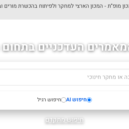
ון מופ"ת - המכון הארצי למחקר ולפיתוח בהכשרת מורים וב
מאמרים העדכניים בתחום ה
חיפוש AI
חיפוש רגיל
חיפוש מתקדם