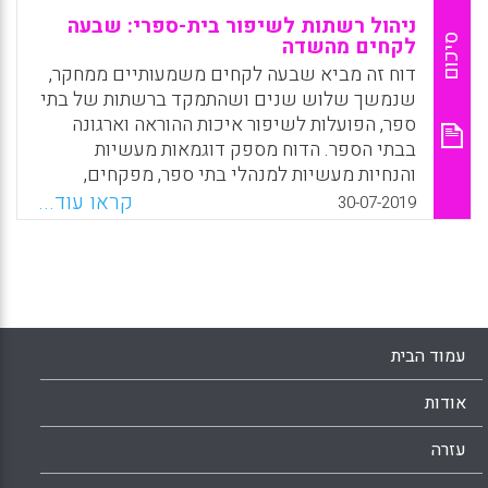
ניהול רשתות לשיפור בית-ספרי: שבעה
סיכום
לקחים מהשדה
דוח זה מביא שבעה לקחים משמעותיים ממחקר,
שנמשך שלוש שנים ושהתמקד ברשתות של בתי
ספר, הפועלות לשיפור איכות ההוראה וארגונה
בבתי הספר. הדוח מספק דוגמאות מעשיות
והנחיות מעשיות למנהלי בתי ספר, מפקחים,
ממונים וקובעי מדיניות בנוגע לארגון שירותי
קראו עוד...
30-07-2019
החינוך ולקשר שבין בתי הספר.
Facebook
Email
WhatsApp
X
עמוד הבית
אודות
עזרה