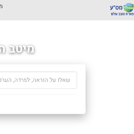
מכ
מיטב ה