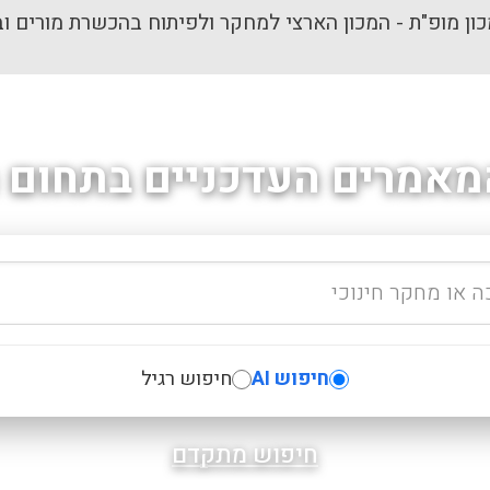
ון מופ"ת - המכון הארצי למחקר ולפיתוח בהכשרת מורים וב
מאמרים העדכניים בתחום ה
חיפוש AI
חיפוש רגיל
חיפוש מתקדם