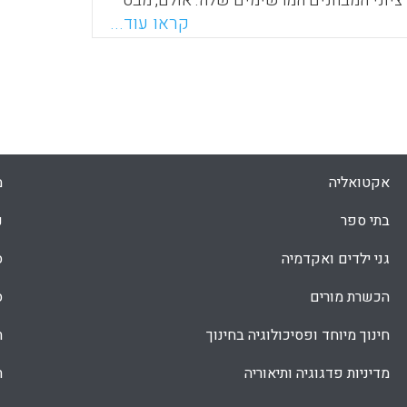
ציוני המבחנים המרשימים שלה. אולם, מבט
החינוך בדרום קוריאה אינו המודל הטוב
קראו עוד...
Duffy,).
Faceboo
Email
Whats
X
אקטואליה
מ
בתי ספר
נ
גני ילדים ואקדמיה
ס
הכשרת מורים
ס
חינוך מיוחד ופסיכולוגיה בחינוך
ת
מדיניות פדגוגיה ותיאוריה
ת