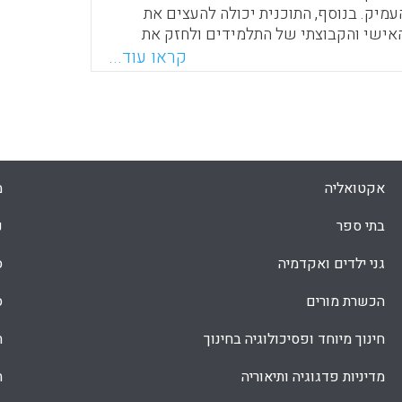
עמיק. בנוסף, התוכנית יכולה להעצים את
האישי והקבוצתי של התלמידים ולחזק את
יות. עוד בטרם יהלום בקהילה אסון או
קראו עוד...
אחריו, רצוי מאוד לשריין זמן להענקת תמיכה
בוצתית בבית הספר. לשם כך, על מחוזות
 בקשר תדיר מול פסיכולוגים חינוכיים
שי בריאות הנפש וחוקרי חינוך ולהיות מוכנים
ים ולאנשי הסגל תוכנית התערבות
תנהגותית.
אקטואליה
מ
Faceboo
Email
Whats
X
בתי ספר
נ
גני ילדים ואקדמיה
ס
הכשרת מורים
ס
חינוך מיוחד ופסיכולוגיה בחינוך
ת
מדיניות פדגוגיה ותיאוריה
ת