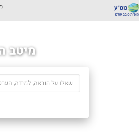
מכ
מיטב ה