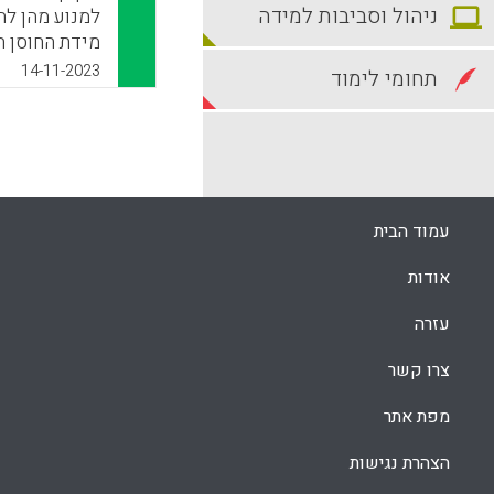
ניהול וסביבות למידה
למנוע מהן לה
מידת החוסן 
תחושת הקהילת
14-11-2023
תחומי לימוד
משבר, ולבטח 
פסיכולוגית ק
הלימוד לעמוד
וקליניים, אנ
להציע לתלמיד
קוגניטיבית-ה
עמוד הבית
k
App
אודות
עזרה
צרו קשר
מפת אתר
הצהרת נגישות