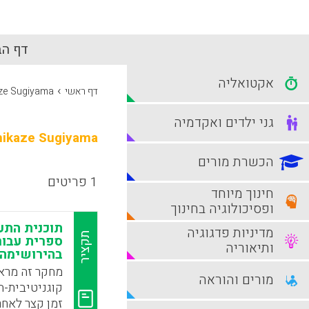
דף הב
אקטואליה
›
דף ראשי
ze Sugiyama
גני ילדים ואקדמיה
hikaze Sugiyama
הכשרת מורים
1 פריטים
חינוך מיוחד
ופסיכולוגיה בחינוך
תוכנית התע
מדיניות פדגוגיה
תקציר
ספרית עבור
ותיאוריה
בהירושימה ב-8
מחקר זה מראה
מורים והוראה
קוגניטיבית-
זמן קצר לאחר