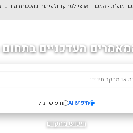
ון מופ"ת - המכון הארצי למחקר ולפיתוח בהכשרת מורים וב
מאמרים העדכניים בתחום ה
חיפוש AI
חיפוש רגיל
חיפוש מתקדם