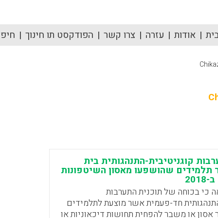
ית
אודות
עזרה
צרו קשר
הפודקסט תו חינוך
חיפוש
Chika
C
רבות קוגניטיבית-התנהגותית בית
 תלמידים שהושפעו מאסון השיטפונות
201
 כי בכוחה של תוכנית התערבות
התנהגותית חד-פעמית אשר מוצעת לתלמידים
 אסון או משבר להפחית תחושות דיכאוניות או