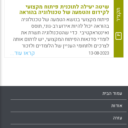
שיטה יעילה לתוכנית פיתוח מקצועי
תקציר
לקידום והטמעה של טכנולוגיה בהוראה
פיתוח מקצועי בנושא הטמעה של טכנולוגיה
בהוראה יכול להיות אירוע רב-גוני, תוסס
ואינטראקטיבי. כדי שהטכנולוגיה תשרת את
לומדי סדנאות הפיתוח המקצועי, יש לרתום אותה
לצרכים ולתחומי העניין של הלומדים ולזכור
שבתחומים הטכנולוגיים, המורים, מומחים ככל
קראו עוד...
13-08-2023
שיהיו בתחומם, הינם בעצם לומדים. במאמר זה,
מחוז רדווד סיטי בקליפורניה, ארה"ב, בשיתוף עם
Stanford Graduate School of Education
בוחנים את שיטות העבודה הרווחות בנושא פיתוח
מקצועי לקידום והטמעה של טכנולוגיה בהוראה
ומפרסמים ארבע המלצות מרכזיות.
עמוד הבית
Facebook
Email
WhatsApp
X
אודות
עזרה