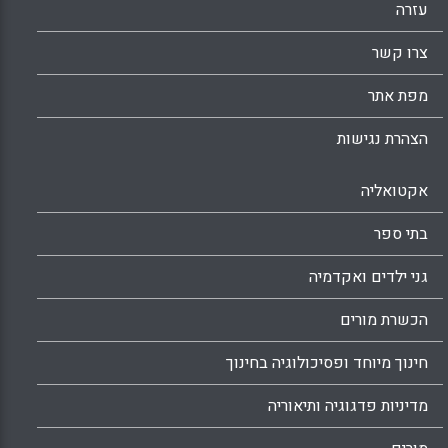
יישומים של תכנית הלימודים בדיסציפלינות
עזרה
למיניהן ( רחל שליטא, אריאל פרידמן , רות הרתאן
צרו קשר
).
Facebook
Email
WhatsApp
X
מפת אתר
הצהרת נגישות
אקטואליה
בתי ספר
גני ילדים ואקדמיה
הכשרת מורים
חינוך מיוחד ופסיכולוגיה בחינוך
מדיניות פדגוגיה ותיאוריה