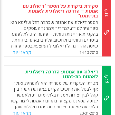
סקירת ביקורת על הספר "דיאלוג עם
אמנות – הדרכה דיאלוגית לאמנות
לינק
בת-זמננו"
הספר דיאלוג עם אמנות שכתבה רחל שליטא הוא
ספר עזר למורה, למדריך ולמחנך העוסקים
בהקניית אוריינות חזותית – פיתוח היכולת לפענח
ביטויים חזותיים ולחשוב עליהם באופן ביקורתי.
שיטת ההדרכה ה"דיאלוגית" המוצעת בספר עוזרת
בייחוד להבנת האמנות המודרנית
קראו עוד...
14-10-2013
והפוסט-מודרנית. שיטה זו אינה מתרכזת בהסבר
היצירה ואף לא בהבנת יכולותיו האינטלקטואליות
של הצופה, אלא שואפת ליצירת חיבור חוויתי בין
דיאלוג עם אמנות: הדרכה דיאלוגית
הצופה ליצירה ( סבינה שביד).
לאמנות בת-זמננו
לינק
מטרתו העיקרית של ספר זה היא להפחית, ואולי
Facebook
Email
WhatsApp
X
אף לבטל, את החשש הקיים במפגש הישיר בין
קהל לבין יצירות אמנות בלתי-מוכרות, ולאפשר
לצופה שאיננו מקצועי בתחום האמנות ליצור קשר
בלתי-אמצעי עם יצירות בנות-זמננו ולגלות שהן
עשויות להיות מעניינות, רלוונטיות ונוגעות
קראו עוד...
20-01-2013