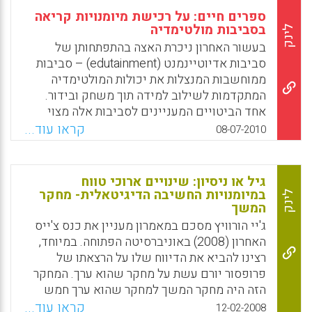
ספרים חיים: על רכישת מיומנויות קריאה
בסביבות מולטימדיה
לינק
בעשור האחרון ניכרת האצה בהתפתחותן של
סביבות אדיוטיינמנט (edutainment) – סביבות
ממוחשבות המנצלות את יכולות המולטימדיה
המתקדמות לשילוב למידה תוך משחק ובידור.
אחד הביטויים המעניינים לסביבות אלה מצוי
בפריחתם של הסיפורים הדיגיטאליים, הקרויים
קראו עוד...
08-07-2010
גם "ספרים חיים" (Living-Books ). בספרים
החיים, ניתן להאזין לסיפור המוקרא, תוך
הסתייעות במיטב אמצעי המולטימדיה, כגון
גיל או ניסיון: שינויים ארוכי טווח
תמונה, סרט, מוסיקה ואנימציה. סביבת עבודה זו
במיומנויות החשיבה הדיגיטאלית- מחקר
לינק
המשך
מאפשרת למשתמש שליטה על מהלך הסיפור,
כמו גם אפשרות להשתעשע תוך ההאזנה במגוון
ג'יי הורוויץ מסכם במאמרון מעניין את כנס צ'ייס
משחקי מולטימדיה. ייחודה של סוגת הספרים
האחרון (2008) באוניברסיטה הפתוחה. במיוחד,
החיים הוא בכך שמילות הסיפור המוקראות
רצינו להביא את הדיווח שלו על הרצאתו של
למשתמש בקול, מוצגות על המסך בו-זמנית
פרופסור יורם עשת על מחקר שהוא ערך. המחקר
להקראתן ומאפשרת למשתמש להאזין לסיפור
הזה היה מחקר המשך למחקר שהוא ערך חמש
תוך סינכרון מושלם בין הגירוי החזותי והגירוי
שנים לפני-כן. המחקר המקורי בחן היבטים
קראו עוד...
12-02-2008