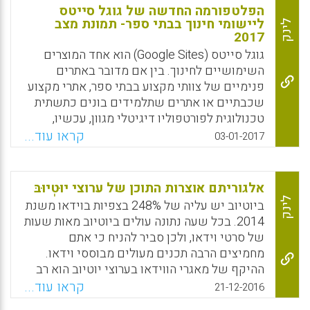
הצילום אנו ממליצים לבקר גם בגלריית הצילומים
הפלטפורמה החדשה של גוגל סייטס
של "הערים הסמויות מן העין" (עמי סלנט).
ליישומי חינוך בבתי ספר- תמונת מצב
לינק
2017
Facebook
Email
WhatsApp
X
גוגל סייטס (Google Sites) הוא אחד המוצרים
השימושיים לחינוך. בין אם מדובר באתרים
פנימיים של צוותי מקצוע בבתי ספר, אתרי מקצוע
שכבתיים או אתרים שתלמידים בונים כתשתית
טכנולוגית לפורטפוליו דיגיטלי מגוון, עכשיו,
בפלטפורמה החדשה זה קל יותר, מהיר, ופשוט…
קראו עוד...
03-01-2017
הפלטפורמה החדשה של גוגל גוגל סייטס נבנתה
מחדש ע"י צוות פיתוח של גוגל לפני חצי שנה
ועברה מתיחת פנים משמעותית. צוות הפיתוח של
אלגוריתם אוצרות התוכן של ערוצי יוּטְיוּבּ
גוגל ממשיך לעבוד על שיפור הפלטפורמה
לינק
ביוטיוב יש עליה של 248% בצפיות בוידאו משנת
ובחודשים הקרובים יפותחו עוד תבניות מוכנות
2014. בכל שעה נתונה עולים ביוטיוב מאות שעות
לגוגל גוגל סייטס (עמי סלנט).
של סרטי וידאו, ולכן סביר להניח כי אתם
מחמיצים הרבה תכנים מעולים מבוססי וידאו.
Facebook
Email
WhatsApp
X
ההיקף של מאגרי הווידאו בערוצי יוטיוב הוא רב
ועצום, והוא בלתי נתפס מבחינת סדרי גודל.
קראו עוד...
21-12-2016
ההערכה כיום היא כי בשרתי יוטיוב מאוחסנים