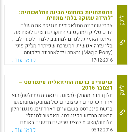
עשרות רבות של אקסבייטים. כל אקסבייט שווה
מיליארד ג'יגבייט. יוטיוב מאפשרת להיות מנויים
התפתחויות בתחומי הבינה המלאכותית:
על נושאים כדי לגלות תוכן חדש, אבל החדשנות
"למידה עמוקה בלתי מונחית"
לינק
שלהם בתקופה האחרונה באה לידי ביטוי
אחרי שהבינה המלאכותית הזניקה את העולם
באלגוריתם ממוחשב היוצר בעצמו ערוצי יוטיוב
הדיגיטלי קדימה, טובי החוקרים רוצים לפצח את
לפי נושאים. בערוצי תוכן אלו ניתן למצוא סרטי
האתגר האמיתי: לגרום למחשב ללמוד לגמרי לבד,
וידאו שמויינו על ידי האלגוריתם על פי ניתוח
בלי עזרה אנושית. המערכת שפיתחה מג'יק פוני
הנושאים בכל וידאו ושיוך הסרטים לערוץ תוכן
(Magic Pony) נראתה עד לאחרונה כלקוחה
נושאי (עמי סלנט).
מסרטי מדע בדיוני, שמאחוריהם עומדים
קראו עוד...
17-12-2016
תסריטאים שלא מבינים איך באמת טכנולוגיה
Facebook
Email
WhatsApp
X
עובדת. היא משפרת תמונות וסרטונים באיכות
ירודה, ומוסיפה להם פרטים יש מאין. תמונת פנים
שיפורים ברשת הוויזואלית פינטרסט –
מפוקסלת הופכת חדה, וצילום של חלק קטן
דצמבר 2016
לינק
ומטושטש מקיר לבנים ייהפך לתמונה אמינה
חלון ראווה מתחלף (תצוגה דינאמית מתחלפת) הוא
ומפורטת להפליא של הקיר כולו. הטכנולוגיה
אחד השינויים העיצוביים של ממשק המשתמש
שעליה נשען ההישג המרשים מעניינת אפילו
ברשת פינטרסט בשבועיים האחרונים. מנגנון חלון
יותר: היא מבוססת על בינה מלאכותית מתקדמת
הראווה החדש בפינטרסט מאפשר למנהלי
במיוחד, מהסוג המכונה בז'רגון המקצועי "למידה
הלוחות/תצוגות להציג פריטים חדשים באותם
עמוקה בלתי מונחית" (עמי סלנט).
לוחות/תצוגות שהם בוחרים עפ"י שיקולי עניין
קראו עוד...
06-12-2016