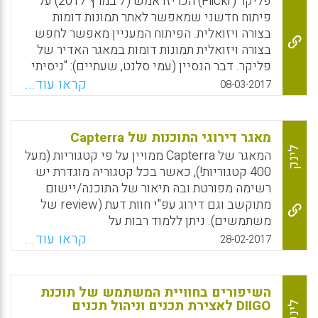
פליקר (Flickr) הכריזו אמש (7 במרץ 2017) על
פיתוח חדשני שמאפשר לאתר תמונות דומות
בצורה ויזואלית. הפיתוח המעניין מאפשר לחפש
בצורה ויזואלית תמונות דומות במאגר האדיר של
פליקר. דבר הנסיין (עמי סלנט, שעתיים): "ניסיתי
לחפש תמונות דומות בכמה וכמה נושאים. שיעור
קראו עוד...
08-03-2017
ההצלחה, מבחינתי, נע בין 15% לבין 20%. יצוין כי
פיתוח של חיפוש ויזואלי דומה קיים זה שנה גם
במאגר פינטרסט (Pinterest). גם שם ניסיתי
מאגר דירוגי התוכנות של Capterra
במשך שעה לחפש תמונות דומות. שיעור ההצלחה,
לינק
המאגר של Capterra ממויין על פי קטגוריות (מעל
מבחינתי, היה קצת יותר גבוה, בסביבות 30%" (עמי
400 קטגוריות!), כאשר בכל קטגוריה מוגדרת יש
סלנט).
רשימה מפורטת ובה תיאור של התוכנה/יישום
מתוקשב וגם דירוג עפ"י חוות דעת (review של
Facebook
Email
WhatsApp
X
משתמשים). ניתן ללמוד רבות על
התוכנות/יישומים מתוקשבים הקיימים בתחום
קראו עוד...
28-02-2017
מקצועי מסוים באמצעות הרשימה השיטתית
המאוגדת באחת מקטגוריית הנושאים במאגר
Capterra. הדירוג ע"י חברת Capterra, הנחשבת
השיפורים בחוויית המשתמש של תוכנת
כסמכות מקצועית לדירוג תוכנות בנושאים שונים,
DIIGO לאצירת תכנים וניהול תכנים
לינק