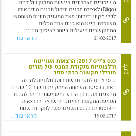
יכול להקל רבות על מידענים או מנהלי תוכן
השיפורים האחרונים ביישום המקוון של דייגו
המבקשים לראות ולגבש חלופות ליישומים
(Diigo) לאצירת תכנים וניהול תכנים הופך אותו
מתוקשבים בעולם ולקבלת הערכה של
לכלי מקוון ידידותי מאד המעניק חוויית משתמש
משתמשים לגבי התוכנה או היישום המתוקשב
משופרת. דייגו הוא כיום אחד הכלים
(עמי סלנט).
המתוקשבים היעילים ביותר לאיסוף תכנים
ולארגונם במתכונת של מאגר מקוון של פריטי
קראו עוד...
Facebook
Email
WhatsApp
X
21-02-2017
מידע. בגרסה של דייגו 6.0 ניתן לארגן עץ-נושאים
(knowledge trees). בגרסת דייגו 6.0 ניתן לקטלג
רשומה של פריט מידע בצורה הרבה יותר ידידותית
כנס צ'ייס 2017: הרצאות מעניינות
וקלה, עם אפשרות שיוך לעץ-נושא נבחר או
ורלבנטיות מנקודת המבט של מורים
לינק
מובילי תקשוב בבתי ספר
למאגר ידע קבוצתי. מילות-המפתח (נושאי
המיתאר של הפריט) מופיעים בבירור בראש כל
כנסי צ'ייס לחקר חדשנות וטכנולוגיות למידה
רשומה וגם כרשימה בצד ימין. ניתן בקלות להוסיף
באוניברסיטה הפתוחה המתקיימים כבר 12 שנים
תקציר לכל רשומה מקוונת. המשמעות היא שניתן
מייצגים את נדבך הידע המשמעותי ביותר להבנת
להוסיף רובד פרשני (ביאורים) על טקסט דיגיטלי
הטמעת התקשוב החינוכי בישראל. ההרצאות
(עמי סלנט).
והפוסטרים בכנס השנים-עשר לחקר חדשנות
וטכנולוגיות למידה ע"ש צ'ייס שנערך השבוע
קראו עוד...
16-02-2017
Facebook
Email
WhatsApp
X
בקמפוס האוניברסיטה הפתוחה ברעננה שקפו
נאמנה את העשייה המחקרית המגוונת בתחומי