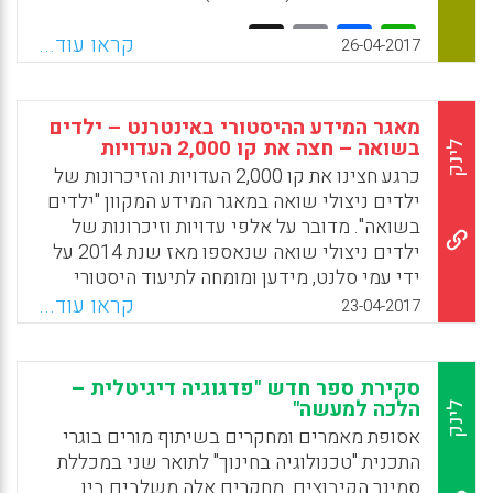
Facebook
Email
WhatsApp
X
קראו עוד...
26-04-2017
מאגר המידע ההיסטורי באינטרנט – ילדים
בשואה – חצה את קו 2,000 העדויות
לינק
כרגע חצינו את קו 2,000 העדויות והזיכרונות של
ילדים ניצולי שואה במאגר המידע המקוון "ילדים
בשואה". מדובר על אלפי עדויות וזיכרונות של
ילדים ניצולי שואה שנאספו מאז שנת 2014 על
ידי עמי סלנט, מידען ומומחה לתיעוד היסטורי
ששם לו למטרה לרכז במקום אחד נגיש
קראו עוד...
23-04-2017
באינטרנט את כל התיעוד ההיסטורי הקיים
באינטרנט אודות ילדים בשואה. מדובר על מאגר
מידע ייחודי לתיעוד תלאות ילדים בשואה
סקירת ספר חדש "פדגוגיה דיגיטלית –
בישראל, והוא ייחודי גם בעולם. מאז שנת 2014
הלכה למעשה"
לינק
פועל צוות המיזם לאיתורם של אוטוביוגרפיות,
אסופת מאמרים ומחקרים בשיתוף מורים בוגרי
זיכרונות, עדויות, ויומנים של ילדים ניצולי שואה.
התכנית "טכנולוגיה בחינוך" לתואר שני במכללת
עד כה קוטלגו במאגר המידע המקוון אלפי עדויות
סמינר הקיבוצים. מחקרים אלה משלבים בין