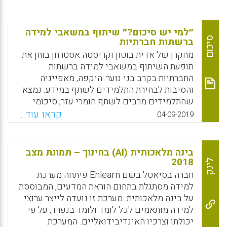
״למי יש סיכום?״ שיתוף במשאבי למידה
סיכום
ברשתות חברתיות
מחקרן של אדית בוטון וקריסטה אסטרחן בוחן את
תופעת השיתוף במשאבי למידה ברשתות
החברתיות בקרב בני נוער: היקפה, מאפייניה
והסיבות לבחירת התלמידים לשתף במידע. נמצא
שהתלמידים מרבים לשתף חומרי עזר, סיכומי
שיעור ומידע אדמיניסטרטיבי בפייסבוק
קראו עוד...
04-09-2019
ובווטסאפ. כפי שקרה בתחומים אחרים, השיתוף
במידע ברשת שינה את האופן שבו אנו לומדים.
בינה מלאכותית (AI) בחינוך – תמונת מצב
Facebook
Email
WhatsApp
X
2018
לינק
חברה בסיאטל בשם Enlearn פיתחה מערכת
למידה מסתגלת בתחום הוראת המדעים, המבוססת
על בינה מלאכותית. מערכת זו נועדה לייצר ערוצי
למידה מותאמים לכל לומד ולומד בנפרד, על פי
יכולתו וצרכיו האינדיבידואליים. המערכת