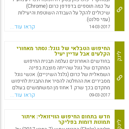
החיפוש המתקדם וגם בגרסה הרגילה) וגם במנוע
על כמה תוספים בדפדפן כרום (Chrome)
החיפוש BING (המצטיין באיסוף ובאינדוקס
שיכולים להקל על העבודה השוטפת והיעילות
פוסטים מפייסבוק) (עמי סלנט).
(עמי סלנט).
קראו עוד...
Facebook
Email
WhatsApp
X
14-03-2017
Facebook
Email
WhatsApp
X
החיפוש הטבלאי של גוגל: נסתר מאחורי
הקלעים אבל עדיין יעיל
לינק
בחודשים האחרונים נעלמה תבנית החיפוש
המתקדם של גוגל שהייתה מוצבת בפינה
השמאלית של כרום (גלגל השיניים). אנשי גוגל
מסבירים את ההחלטה להסיר את התבנית לחיפוש
מתקדם בכך שרק 1 אחוז מן המשתמשים בעולם
עשו בה שימוש. אבל התבנית עדיין קיימת
קראו עוד...
09-03-2017
מאחורי הקלעים בגוגל והיעילות שלה למידענים
ומנהלי תוכן לא תסולא בפז (עמי סלנט).
חדש בתחום החיפוש הוויזואלי: איתור
Facebook
Email
WhatsApp
X
תמונות דומות בפליקר
לינק