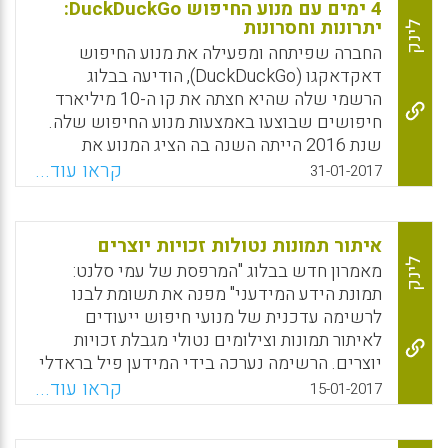
התקשוב החינוכי בכלל והטמעת התקשוב החינוכי
4 ימים עם מנוע החיפוש DuckDuckGo:
בבתי הספר בפרט (עמי סלנט).
יתרונות וחסרונות
לינק
החברה שפיתחה ומפעילה את מנוע החיפוש
Facebook
Email
WhatsApp
X
דאקדאקגו (DuckDuckGo), הודיעה בבלוג
הרשמי שלה שהיא חצתה את קו ה-10 מיליארד
חיפושים שבוצעו באמצעות מנוע החיפוש שלה.
שנת 2016 הייתה השנה בה הציג המנוע את
הצמיחה הגדולה ביותר שלו כשצבר רק במהלך
קראו עוד...
31-01-2017
השנה הזו כארבעה מיליארד חיפושים, וזאת לאחר
שהושק בשלהי 2010. בעקבות הכתבות,
שהתפרסמו לאחרונה, אודות ההתפתחות
איתור תמונות נטולות זכויות יוצרים
וההתרחבות של מנוע החיפוש דאקדאקגו, החליט
לינק
מאמרון חדש בבלוג "המרפסת של עמי סלנט:
עמי סלנט להיפרד זמנית ממנועי החיפוש גוגל
תמונת הידע המידעני" מפנה את תשומת לבנו
(Google) ובינג (Bing) בהם הוא משתמש בשילוב
לרשימה עדכנית של מנועי חיפוש ייעודים
קבוע ולנסות בצורה שיטתית את מנוע החיפוש
לאיתור תמונות וצילומים נטולי מגבלת זכויות
דאקדאקגו (עמי סלנט).
יוצרים. הרשימה נערכה בידי המידען פיל בראדלי
(Phil Bradley) ותהיה לעזר לכותבי בלוגים, מנהלי
Facebook
Email
WhatsApp
X
קראו עוד...
15-01-2017
תוכן ויצרני תוכן. סלנט מעיד על עצמו כי הוא
משתמש ברב-המנוע Wylio למטרה זו. לשוחרי