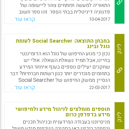
וזיכרונות של ילדים ניצולי שואה (עמי סלנט).
התאוריה למעשה ופותחים צוהר ליישומה של
פדגוגיה דיגיטלית בבתי הספר. זהו ספר חשוב
Facebook
Email
WhatsApp
X
לכל העוסקים בהוראה ובלמידה בסיוע תקשוב
קראו עוד...
10-04-2017
בבתי ספר ובמכללות להכשרת מורים בישראל.
העורכת היא ד"ר רבקה ודמני – סיו"ר המועצה
להשכלה גבוהה (מל"ג) ומומחית לחדשנות
במבחן התוצאה: Social Searcher לעומת
דיגיטלית בחינוך, בהוראה ובלמידה (עמי סלנט).
גוגל ובינג
לינק
נכון כי מנוע החיפוש של גוגל הוא הדומיננטי
Facebook
Email
WhatsApp
X
בחיינו, אבל תמיד נשאלת השאלה: אולי יש
שחקנים יעילים נוספים בענף איחזור המידע
בתחומים מוגדרים יותר כגון רשתות חברתיות? דבר
הנסיין: ממשק החיפוש של Social Searcher
הוא מאד אינטואיטיבי וניתן לסנן בקלות את סוג
קראו עוד...
22-03-2017
המידע (כגון תמונה, לינק, וידאו, פוסט) ואת תאריך
הפרסום, ביחס לרשת חברתית מסויימת (כגון
פייסבוק, טוויטר, פליקר ואחרים). התוצאות
תוספים מומלצים לניהול מידע ולחיפושי
מאורגנות היטב בלוח התצוגה המאוחד של Social
מידע בדפדפן כרום
לינק
Searcher, אך הרלבנטיות שלהם נמוכה למדי
מניסיוננו בעבודה המידענית ובניהול תכנים
בהשוואה למנוע החיפוש של גוגל (גם בגרסת
ובמחקר ריכזנו כאן בסקירה הנוכחית מידע מועיל