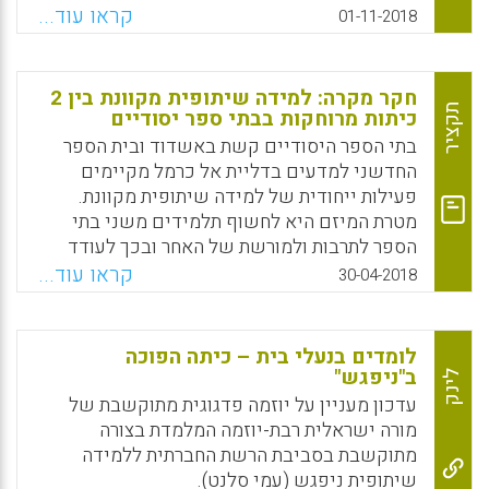
המתוקשבת מנתחת במהירות את הנתונים מעשרות
קראו עוד...
01-11-2018
צמתי הלמידה בהם היה הלומד, בודקת את
הטעויות שלו ומתאימה מחדש את התכנים
וההסברים ללומד. לדעת מומחים בתחום הבינה
חקר מקרה: למידה שיתופית מקוונת בין 2
המלאכותית, לא תמיד הנתונים עליהם מתבססות
תקציר
כיתות מרוחקות בבתי ספר יסודיים
הפלטפורמות ללמידה מותאמת הם נתונים מלאים
בתי הספר היסודיים קשת באשדוד ובית הספר
או ודאיים באופן המאפשר את קבלת ההחלטות
החדשני למדעים בדליית אל כרמל מקיימים
הדידקטיות הנכונות; למרות זאת, הפלטפורמות
פעילות ייחודית של למידה שיתופית מקוונת.
המתוקשבות ללמידה מותאמת משתפרות כל הזמן
מטרת המיזם היא לחשוף תלמידים משני בתי
ובעתיד ככל הנראה ימלאו תפקיד משמעותי יותר
הספר לתרבות ולמורשת של האחר ובכך לעודד
בחינוך.
היכרות מעמיקה, הבנה, קבלה של האחר וחיזוק
קראו עוד...
30-04-2018
האחדות. נושא הלמידה שנבחר הוא חגים, תרבות
Facebook
Email
WhatsApp
X
ומורשת של שני המגזרים.
לומדים בנעלי בית – כיתה הפוכה
Facebook
Email
WhatsApp
X
ב"ניפגש"
לינק
עדכון מעניין על יוזמה פדגוגית מתוקשבת של
מורה ישראלית רבת-יוזמה המלמדת בצורה
מתוקשבת בסביבת הרשת החברתית ללמידה
שיתופית ניפגש (עמי סלנט).