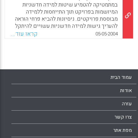
במתמטיקה להטמיע שיטות למידה חדשניות
המיושמות בפרויקט תוך התייחסות ללמידה
מבוססת פרויקטים. ניסיונות להביא פרחי הוראה
להעריך גישות למידה חדשניות עשויים להיתקל
בקשיים מסוגים שונים, חלקם קשורים לקבלה
קראו עוד...
05-05-2004
של נורמות חדשות, חלקם נוגעים למורכבות של
עקירת נורמות מוצקות קיימות. (עטרה שריקי,
אילנה לביא)
Facebook
Email
WhatsApp
X
עמוד הבית
אודות
עזרה
צרו קשר
מפת אתר