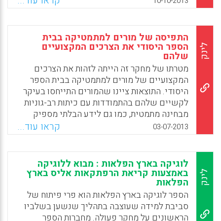
קראו עוד...
10-10-2013
מצביעים על קשיים בהתמודדות עם כיתות
הטרוגניות של תלמידים ועל הצורך להכיר חומרי
למידה מגוונים, תוך פיתוח יכולתם להתאים
התפיסה של מורים למתמטיקה בבית
חומרים אלה לסוגי הלומדים. המורים זקוקים
הספר היסודי את הצרכים המקצועיים
לינק
שלהם
להכוונה מעמיקה שתסייע להם להתמודד עם
תלמידים מתקשים ( עטרה שריקי, דורית פטקין).
מטרתו של מחקר זה הייתה לזהות את הצרכים
המקצועיים של מורים למתמטיקה בבית הספר
Facebook
Email
WhatsApp
X
היסודי. התוצאות ציינו שהמורים התייחסו בעיקר
לקשיים שלהם בהתמודדות עם כיתות רב-גוניות
מבחינה מתמטית, כמו גם לידע הבלתי מספיק
שלהם לגבי חומרי הלמידה המתאימים וכיצד
קראו עוד...
03-07-2013
להתאים את חומרי הלמידה הללו ליכולות השונות
של התלמידים. הם גם הביעו את הצורך להיות
מסוגלים להתמודד עם ההיבטים הרגשיים של
לוגיקה בארץ הפלאות : מבוא ללוגיקה
למידת מתמטיקה – הנעת התלמידים ללמוד
באמצעות קריאת הרפתקאות אליס בארץ
לינק
הפלאות
מתמטיקה, הפחתת הפחדים ממתמטיקה, ועוד
(Atara Shriki and Dorit Patkin, 2013).
הספר לוגיקה בארץ הפלאות הוא פרי פיתוח של
סביבת למידה שעוצבה בתהליך שנשען בשלביו
Facebook
Email
WhatsApp
X
הראשונים על מחקר פעולה. מחברות הספר