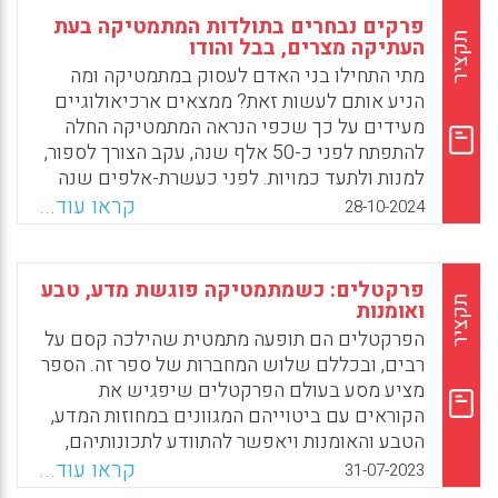
פרקים נבחרים בתולדות המתמטיקה בעת
תקציר
העתיקה מצרים, בבל והודו
מתי התחילו בני האדם לעסוק במתמטיקה ומה
הניע אותם לעשות זאת? ממצאים ארכיאולוגיים
מעידים על כך שכפי הנראה המתמטיקה החלה
להתפתח לפני כ-50 אלף שנה, עקב הצורך לספור,
למנות ולתעד כמויות. לפני כעשרת-אלפים שנה
התחילו להשתמש במספרים לצורכי מסחר, ולפני
קראו עוד...
28-10-2024
כארבעת אלפים שנה החלו להופיע במסופוטמיה
ובמצרים העתיקה טקסטים מתמטיים הכוללים
בעיות אריתמטיות וגאומטריות ופתרונות לבעיות.
פרקטלים: כשמתמטיקה פוגשת מדע, טבע
קו ישר מחבר בין הגילויים הקדומים ויישומיהם
תקציר
ואומנות
לבין המצאות שקשה לדמיין את חיינו בהווה
הפרקטלים הם תופעה מתמטית שהילכה קסם על
בלעדיהן, כמו טלפונים ניידים, מחשבים,
רבים, ובכללם שלוש המחברות של ספר זה. הספר
טלוויזיות, מטוסים ומערכות ניווט לווייניות.
מציע מסע בעולם הפרקטלים שיפגיש את
הקוראים עם ביטוייהם המגוונים במחוזות המדע,
Facebook
Email
WhatsApp
X
הטבע והאומנות ויאפשר להתוודע לתכונותיהם,
למאפייניהם ולפוטנציאל הגלום בחקירתם. המסע
קראו עוד...
31-07-2023
יסתיים בהגדרת הפרקטל, אותו יצור מסעיר