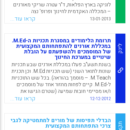
לוגיקה בארץ הפלאות, ד"ר עטרה שריקי מאורנים
– המכללה האקדמית לחינוך ופרופ' נצה
מובשוביץ-הדר מהטכניון – מכון טכנולוגי
קראו עוד...
13-01-2013
לישראל, עוסקות שנים רבות במחקר ופיתוח
בתחום החינוך המתמטי, בפיתוח תכניות לימודים,
בהכשרת פרחי הוראה ובתמיכה בהתפתחותם
תרומת הלימודים במסגרת תכניות ה-M.Ed.
המקצועית המתמדת של מורים, במטרה לתרום
במכללת אורנים להתפתחותם המקצועית
לינק
לקידום, לשיפור ולריענון החינוך המתמטי
של המוסמכים ולהשפעתם על הובלת
שינויים במערכת החינוך
בישראל.
בשנת תשע"ב פעלו במכללת אורנים שבע תכניות
Facebook
Email
WhatsApp
X
שונות לתואר השני (שש תכניות M.Ed. וכן תכנית
M.Teach. – מוסמך בהוראה). בכל שש התוכניות
ל-M.Ed. קיים לפחות מחזור אחד של מוסמכים
ו/או מסיימי חובות שמיעה (שטרם הגישו את
עבודת הגמר היישומית). מטרת-העל של כל אחת
קראו עוד...
12-12-2012
מתוכניות ה-M.Ed. היא לתת מענה אקדמי
ומקצועי לסוגיות חינוכיות וחברתיות המעסיקות
את מערכת החינוך. מטרת המחקר הייתה לבחון
הבדלי תפיסות של מורים למתמטיקה לגבי
ולהעריך את תרומת הלימודים במסגרת תכניות ה-
תקציר
צרכי התפתחותם המקצועית