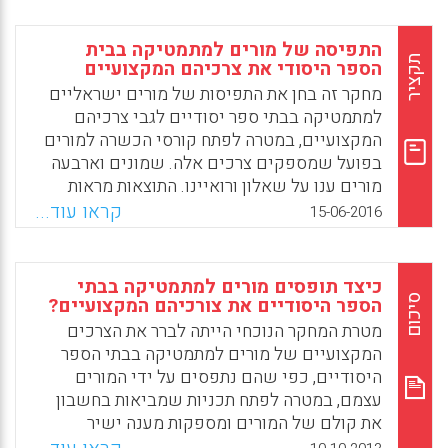
ויפהפה שכשם שהוא מציית לחוק, כך הוא בלתי
נשלט. לא פחות חשוב מכך, הצעידה בשבילי
התפיסה של מורים למתמטיקה בבית
הגיאומטריה הפרקטלית תוביל לראיית המתמטיקה
תקציר
הספר היסודי את צרכיהם המקצועיים
כתחום ידע שאינו רק מעניין, מאתגר ורב חשיבות,
מחקר זה בחן את התפיסות של מורים ישראליים
אלא גם מהנה
למתמטיקה בבתי ספר יסודיים לגבי צרכיהם
המקצועיים, במטרה לפתח קורסי הכשרה למורים
Facebook
Email
WhatsApp
X
בפועל שמספקים צרכים אלה. שמונים וארבעה
מורים ענו על שאלון ורואיינו. התוצאות מראות
שהצרכים העיקריים של המשיבים משויכים
קראו עוד...
15-06-2016
לחיזוק יכולת הידע הדידקטי שלהם להתמודדות
עם היבטים רגשיים הקשורים ללמידת מתמטיקה
של תלמידים. אף על פי שלרוב המשיבים חסרה
כיצד תופסים מורים למתמטיקה בבתי
הכשרה פורמלית במתמטיקה, הם מייחסים פחות
סיכום
הספר היסודיים את צורכיהם המקצועיים?
חשיבות לצורך שלהם בהגברת הידע בתחום
מטרת המחקר הנוכחי הייתה לברר את הצרכים
(Shriki, Atara; Patkin, Dorit, 2016).
המקצועיים של מורים למתמטיקה בבתי הספר
היסודיים, כפי שהם נתפסים על ידי המורים
Facebook
Email
WhatsApp
X
עצמם, במטרה לפתח תכניות שמביאות בחשבון
את קולם של המורים ומספקות מענה ישיר
לצרכים אלה. מהממצאים עולה כי המורים