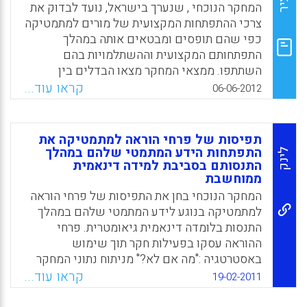
M.Ed. להתפתחותם המקצועית של
המחקר הנוכחי , שנערך בישראל, נועד לבדוק את
המוסמכים/מסיימי החובות ( שריקי, ע' , תותרי מ' )
צרכי ההתפתחות המקצועית של מורים למתמטיקה
.
כפי שהם תופסים ומבטאים אותה במהלך
התפתחותם המקצועית וההשתלמויות בהם
Facebook
Email
WhatsApp
X
השתתפו. ממצאי המחקר מצאו הבדלים בין
התפיסות של המורים הוותיקים למתמטיקה ובין
קראו עוד...
06-06-2012
התפיסות של המורים הצעירים למתמטיקה
המורים הצעירים יותר מרוכזים בעצמם ובתועלות
שיביאו ההשתלמויות לידע המקצועי שלהם בעוד
תפיסות של פרחי הוראה למתמטיקה את
המורים הוותיקים למתמטיקה מעדיפים להשביח
התפתחות הידע המתמטי שלהם במהלך
לינק
התנסותם בסביבת למידה דינאמית
את הידע המקצועי שלהם באופן שישפיע על
ממוחשבת
למידת התלמידים בכיתה ( Atara Shriki; Ilana
המחקר הנוכחי בחן את התפיסות של פרחי הוראה
Lavy ).
למתמטיקה בנוגע לידע המתמטי שלהם במהלך
Facebook
Email
WhatsApp
X
התנסות בלומדה דינאמית גיאומטרית. פרחי
ההוראה עסקו בפעילות חקר תוך שימוש
באסטרטגיה :"מה אם לא?" מניתוח נתוני המחקר
עולה כי פרחי ההוראה סבורים שהידע המתמטי
קראו עוד...
19-02-2011
שלהם העמיק כתוצאה מהפעילות וכי ללומדה
הייתה תרומה משמעותית בתהליך של העלאת