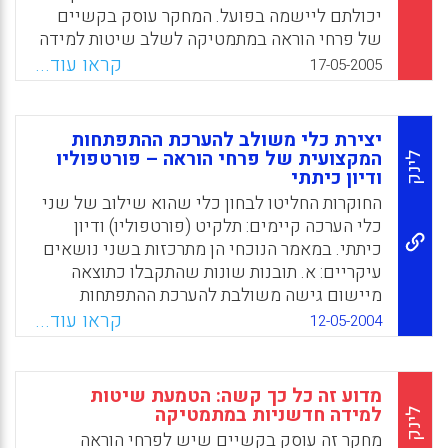
בעוד נקודת המוצא של המחברות בנוגע
יכולתם ליישמה בפועל. המחקר עוסק בקשיים
להתפתחות מקצועית נובעת מתוך ראייה
של פרחי הוראה במתמטיקה לשלב שיטות למידה
"הוליסטית", נקודת המבט של המורים היא
חדשניות. להשפעת ניסיון העבר של פרחי הוראה
קראו עוד...
17-05-2005
"פנימית". כלומר, הם אינם מסוגלים לראות מעבר
יש תפקיד מרכזי בקביעת מערכת האמונות שלהם
לצרכים המיידיים שלהם, גם לא לאחר שנים
כלפי למידה והוראה. ההתנסויות שהם חווים
רבות של ניסיון. (עטרה שריקי, אילנה לביא)
בשנות הכשרתם נשלטות על ידי פרשנויותיהם,
יצירת כלי משולב להערכת ההתפתחות
בהתאם למערכת האמונות שלהם (עטרה שריקי,
המקצועית של פרחי הוראה – פורטפוליו
לינק
Facebook
Email
WhatsApp
X
אילנה לביא)
ודיון כיתתי
החוקרות החליטו לבחון כלי שהוא שילוב של שני
Facebook
Email
WhatsApp
X
כלי הערכה קיימים: תלקיט (פורטפוליו) ודיון
כיתתי. במאמר הנוכחי הן מתרכזות בשני נושאים
עיקריים: א. תובנות שונות שהתקבלו כתוצאה
מיישום גישה משולבת להערכת ההתפתחות
המקצועית של פרחי הוראה למתמטיקה; ב.
קראו עוד...
12-05-2004
רפלקציה שלהן על גישת הערכה משולבת זו
כאמצעי להערכת התפתחות מקצועית (אילנה
לביא, עטרה שריקי)
מדוע זה כל כך קשה: הטמעת שיטות
למידה חדשניות במתמטיקה
לינק
Facebook
Email
WhatsApp
X
מחקר זה עוסק בקשיים שיש לפרחי הוראה