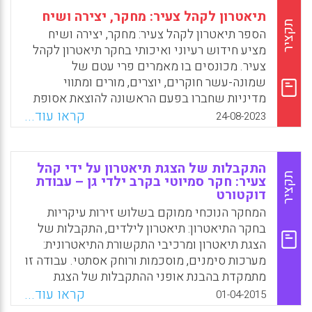
תיאטרון לקהל צעיר: מחקר, יצירה ושיח
תקציר
הספר תיאטרון לקהל צעיר: מחקר, יצירה ושיח
מציע חידוש רעיוני ואיכותי בחקר תיאטרון לקהל
צעיר. מכונסים בו מאמרים פרי עטם של
שמונה-עשר חוקרים, יוצרים, מורים ומתווי
מדיניות שחברו בפעם הראשונה להוצאת אסופת
מאמרים בעברית, שבה הם נותנים ביטוי למחקר
קראו עוד...
24-08-2023
עיוני ואמפירי, לעדות אישית, למעשי יצירה
ולהתוויית מדיניות
התקבלות של הצגת תיאטרון על ידי קהל
Facebook
Email
WhatsApp
X
תקציר
צעיר: חקר סמיוטי בקרב ילדי גן – עבודת
דוקטורט
המחקר הנוכחי ממוקם בשלוש זירות עיקריות
בחקר התיאטרון: תיאטרון לילדים, התקבלות של
הצגת תיאטרון ומרכיבי התקשורת התיאטרונית:
מערכות סימנים, מוסכמות ורוחק אסתטי. עבודה זו
מתמקדת בהבנת אופני ההתקבלות של הצגת
תיאטרון וביחסי הגומלין בין מרכיבי התקשורת
קראו עוד...
01-04-2015
התיאטרונית, במטרה לברר את התהליכים