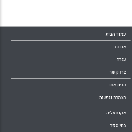
המרכיבים את חוויית הצפייה בהצגה בקרב ילדי גן
חובה בגילאי חמש עד שש (סמדר מור).
Facebook
Email
WhatsApp
X
עמוד הבית
אודות
עזרה
צרו קשר
מפת אתר
הצהרת נגישות
אקטואליה
בתי ספר