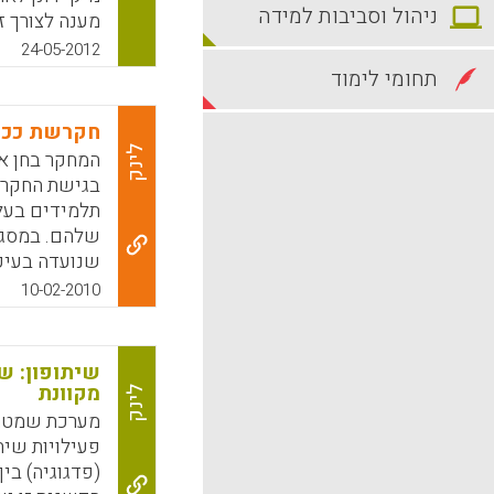
ניהול וסביבות למידה
מענה לצורך ז
בקלות מגוון 
24-05-2012
הניידים שביד
תחומי לימוד
והקלטה של המ
ודנה בפוטנצ
חקרשת ככלי
לינק
המחקר בחן א
Response Systems ) במהלך 
תלמידים בעלי
k
App
שלהם. במסגר
שנועדה בעיקר
לתכנן יום כי
10-02-2010
מראש של משך
הדרוש יכלו 
יושמה בכתה ש
שיתופון: ש
מובנית. יכול
מקוונת
לינק
נבחנה באמצע
מערכת שמטרת
מעידים על י
פעילויות שית
יכולת התכנון
(פדגוגיה) בין
יעיל ללמידה ו