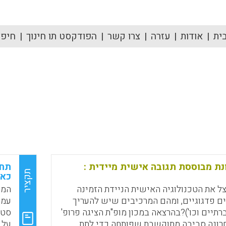
ית
אודות
עזרה
צרו קשר
הפודקסט תו חינוך
חיפוש
נת מבוססת תגובה אישית מיידית :
תחר
תקציר
כאס
צל את הטכנולוגיה האישית הניידת הזמינה
המח
ם פדגוגיים, ומהם המרכיבים שיש להעריך
עמי
ברתיים וכו')?בהרצאה במכון מופ"ת הציגה פרופ'
סטו
אחרונה סביבה מתוקשבת שפותחה כדי לתת
על 