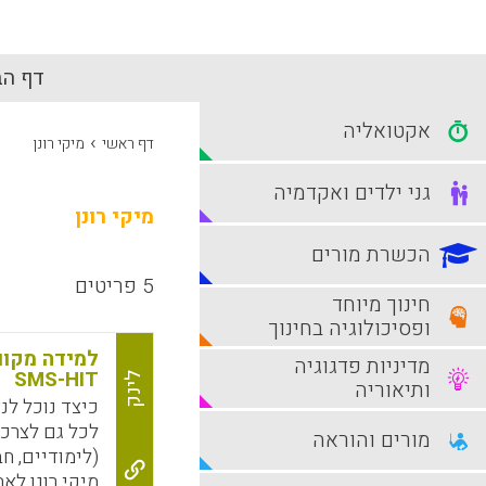
דף הב
אקטואליה
›
דף ראשי
מיקי רונן
גני ילדים ואקדמיה
מיקי רונן
הכשרת מורים
5 פריטים
חינוך מיוחד
ופסיכולוגיה בחינוך
למידה מקוו
מדיניות פדגוגיה
SMS-HIT
לינק
ותיאוריה
כיצד נוכל לנ
לכל גם לצרכי
מורים והוראה
(לימודיים, ח
מיקי רונן ל