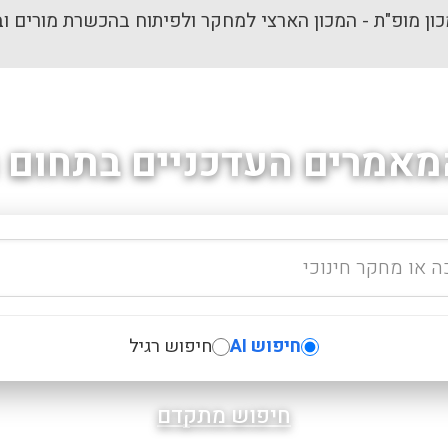
ון מופ"ת - המכון הארצי למחקר ולפיתוח בהכשרת מורים וב
מאמרים העדכניים בתחום ה
חיפוש AI
חיפוש רגיל
חיפוש מתקדם