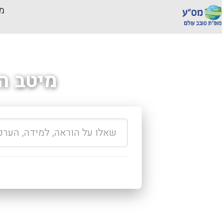
מכ
מיטב ה