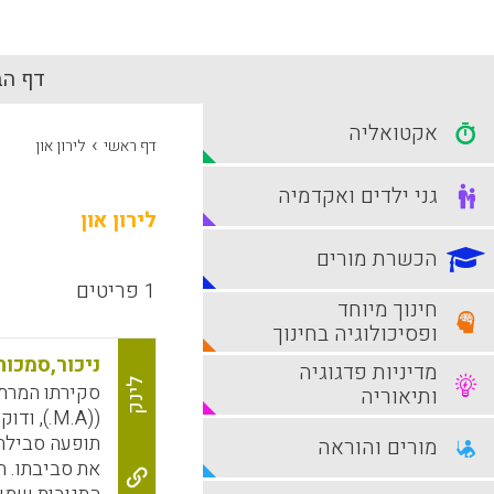
דף הב
אקטואליה
›
דף ראשי
לירון און
גני ילדים ואקדמיה
לירון און
הכשרת מורים
1 פריטים
חינוך מיוחד
ופסיכולוגיה בחינוך
ניכור,סמכות
מדיניות פדגוגיה
לינק
ותיאוריה
((M.A.),
תופעה סבילה 
מורים והוראה
את סביבתו. ה