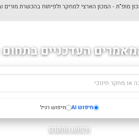
ון מופ"ת - המכון הארצי למחקר ולפיתוח בהכשרת מורים וב
מאמרים העדכניים בתחום ה
חיפוש AI
חיפוש רגיל
חיפוש מתקדם