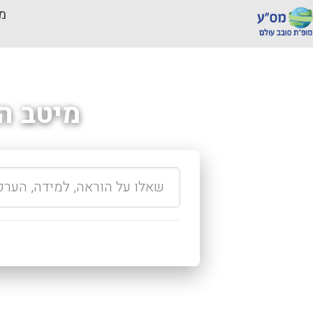
מכ
מיטב ה