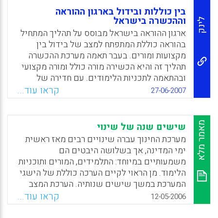
בין כוללות ובידול בארגון ההוראה
וההכשרה בישראל
לינק
ארגון ההוראה בישראל מבוסס על תהליך המתחיל
בהוראה כוללת המתפתח למצב של בידול בין
מקצועות ומורים. בעבר תאמה מערכת ההכשרה
תהליך זה והיא הכשירה מורה כולל ומורה מקצועי
ובהתאמה לתכניות הלימודים. עם חדירה של
הוראה מקצועית גם לכיתות הגיל הרך שההוראה
קראו עוד...
27-06-2007
בהן כוללת, ההגדרה המחודשת של מקצועות
ההוראה, השינויים במבנה תכניות הלימודים,
העקרונות המתודיים וכדומה מחד גיסא
מאמר מלא
שישים שנה של שינוי
והאקדמיזציה של המוסדות להכשרת מורים
מערכת החינוך עברה שינויים רבים מאז ראשית
והדגש הניתן בהן על הקניית הדיסציפלינות –
ימי המדינה, אך בשלושה היבטים הם
נוצרת אי התאמה מערכתית בין בית הספר לבין
משמעותיים במיוחד: התלמידים, המורים ותוכניות
מוסדות ההכשרה. דילמה זו לא נדונה וגם הוועדות
הלימוד. מן הראוי לקיים הערכה כוללת של הישגי
שטיפלו בשאלת הכשרת המורים לא התייחסו
המערכת במשך שישים שנותיה. הערכת המצב
אליה, במאמר נידונות המשמעויות המערכתיות של
מחייבת מענה לשלוש שאלות: האם יש לנו סיבות
קראו עוד...
12-05-2006
כוללות מכאן ובידול מכאן (יוסף ינאי)
טובות להיות מרוצים מהישגיה של מערכת החינוך
שלנו? מדוע קיימת בציבור תחושה גוברת של אי