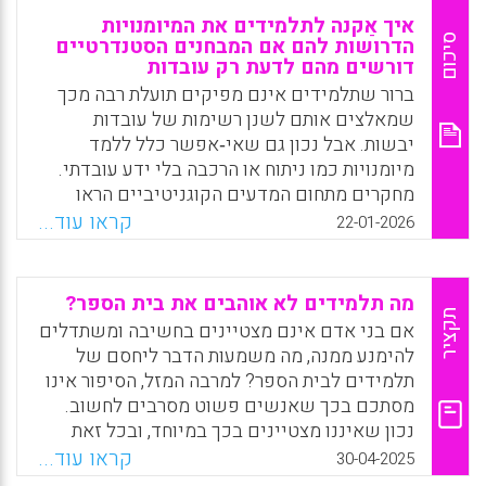
איך אַקנה לתלמידים את המיומנויות
סיכום
הדרושות להם אם המבחנים הסטנדרטיים
דורשים מהם לדעת רק עובדות
ברור שתלמידים אינם מפיקים תועלת רבה מכך
שמאלצים אותם לשנן רשימות של עובדות
יבשות. אבל נכון גם שאי‐אפשר כלל ללמד
מיומנויות כמו ניתוח או הרכבה בלי ידע עובדתי.
מחקרים מתחום המדעים הקוגניטיביים הראו
שמיומנויות מן הסוג שמֹורים רוצים להקנות
קראו עוד...
22-01-2026
לתלמידיהם, כמו היכולת לנתח ולחשוב באופן
ביקורתי, מחייבות ידע עובדתי נרחב.
מה תלמידים לא אוהבים את בית הספר?
Facebook
Email
WhatsApp
X
תקציר
אם בני אדם אינם מצטיינים בחשיבה ומשתדלים
להימנע ממנה, מה משמעות הדבר ליחסם של
תלמידים לבית הספר? למרבה המזל, הסיפור אינו
מסתכם בכך שאנשים פשוט מסרבים לחשוב.
נכון שאיננו מצטיינים בכך במיוחד, ובכל זאת
אנחנו אוהבים לחשוב. אנחנו סקרנים מטבענו
קראו עוד...
30-04-2025
ומחפשים הזדמנויות לעסוק בסוגים מסוימים של