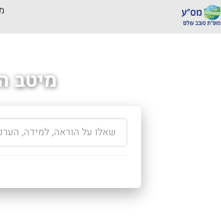
מכ
מיטב ה