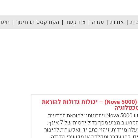
ית
אודות
עזרה
צרו קשר
הפודקסט תו חינוך
חיפוש
מחשב קטן (Nova 5000) – יכולות גדולות להוראת
כנולוגיה
המחשב החדש Nova 5000 ויתרונותיו להוראת המדעים
והטכנולוגיה המחשב מציע מסך גדול יחסית של 7 אינץ׳,
ה מיידית, זיהוי כתב יד, ואפשרות לחיבור
ם, כמו עכבר ומקלדת או מכשירי מדידה