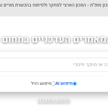
ון מופ"ת - המכון הארצי למחקר ולפיתוח בהכשרת מורים וב
מאמרים העדכניים בתחום ה
חיפוש AI
חיפוש רגיל
חיפוש מתקדם