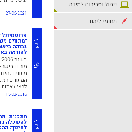
ששני גורמים 
ניהול וסביבות למידה
ההערכה המעצ
שהמורים תפס
27-06-2021
יותר, הם נטו
תחומי לימוד
מעצבת. ניתן
למודל ההערכה
פרופסיונלי
קונסטרוקטיבי
"מתווים מנ
לינק
גבוהה בישר
k
App
להוראה באו
ב
מורים בישראל
המתווים המנח
להציע אמות 
במכללות ובאו
15-02-2016
המתווים המנ
(סטודנטים בע
במכללות ובא
התכנית "מת
לתכניות הלימ
להשכלה גבו
לינק
המחקר מניח, 
לחינוך: הה