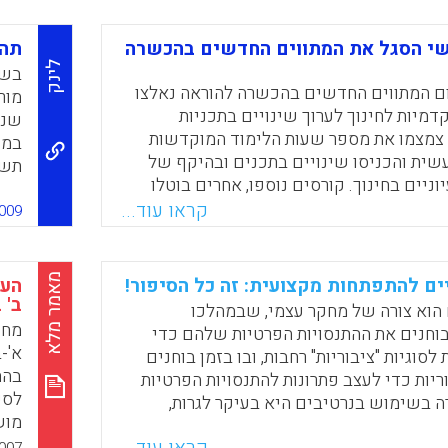
סוק
י הסגל את המתווים החדשים בהכשרה
תהל
ב"ח
לינק
בשנ
ם המתווים החדשים בהכשרה להוראה נאלצו
מור
המנ
מיות לחינוך לערוך שינויים בתכניות
שנק
חגי
ן צמצמו את מספר שעות הלימוד המוקדשות
במכ
ית והכניסו שינויים בתכנים ובהיקף של
תשס
וניים בחינוך. קורסים נוספו, אחרים בוטלו
ההו
כתבו מחדש. לשינויים אלה יש השלכות על
קראו עוד...
למת
009
דריכים הפדגוגיים והמרצים במדעי החינוך,
למת
 עבודתם של מורי הדיצסיפלינות. נראה לנו כי
תמי
י הסגל במכללות האקדמיות לחינוך בהכנת
להע
מאמר מלא
ים להתפתחות מקצועית: זה כל הסיפור!
הער
שות ותמיכתם במהלך זה חשובות להצלחת
ב' 
מחק
 הוא צורה של מחקר עצמי, שבמהלכו
 החדשים ( ב. פרסקו, נ. פייגין, ר. טלמור, ר.
החי
מחק
חנים את ההתנסויות הפרטיות שלהם כדי
מינץ ) .
היב
א'-
לסוגיות "ציבוריות" רחבות, ובו בזמן בוחנים
המח
בהת
וריות כדי לעצב פתרונות להתנסויות הפרטיות
Faceboo
Email
Whats
X
מתח
לספ
 בשימוש בנרטיבים היא בעיקר לגרות,
בבי
מוש
ר, ולא רק לאשר ולקבוע. הניסיון של אחרים,
היה
ולא