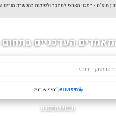
ון מופ"ת - המכון הארצי למחקר ולפיתוח בהכשרת מורים וב
מאמרים העדכניים בתחום ה
חיפוש AI
חיפוש רגיל
חיפוש מתקדם