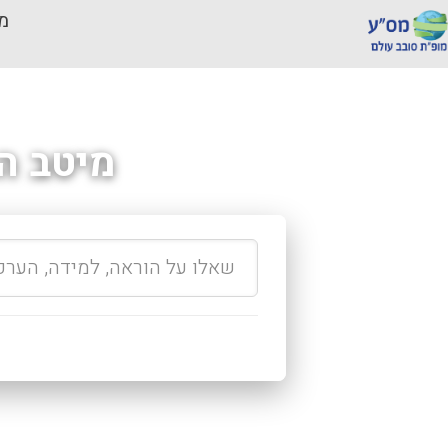
מכ
מיטב ה