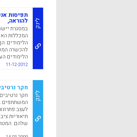
תפיסות אנש
להוראה,
לינק
במסגרת יישו
המכללות האקד
הלימודים: ה
להכשרה המעש
הלימודים העי
וסילבוסים נ
11-12-2012
העבודה של המ
יותר מאשר על
מעורבות אנש
חקר נרטיבי
התכניות החד
לינק
חקר נרטיבים
יישום המתווים
המשתתפים בו
לידור, ח. קופר
לעצב פתרונות 
תיאוריות ציב
k
App
שלהם. המטרה
לאתגר, ולהאי