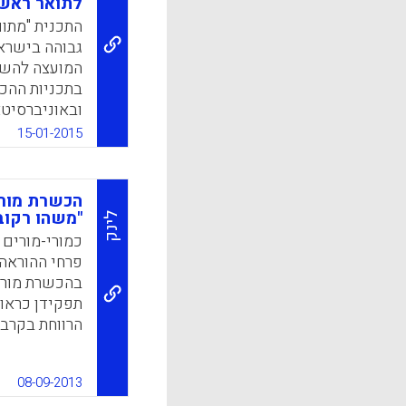
לתואר ראשו
שעשויים להש
התכנית "מתו
למכללות (רוני
גבוהה בישראל
חגי קופרמינץ)
המועצה להשכ
k
App
בתכניות ההכ
ובאוניברסיט
המחקר על אוד
15-01-2015
(רוני לידור, 
קופרמינץ).
הכשרת מורי
"משהו רקוב
לינק
k
App
כמורי-מורים 
פרחי ההוראה 
בהכשרת מורים
תפקידן כראו
הרווחת בקרב
מורים. כיצד 
k
App
08-09-2013