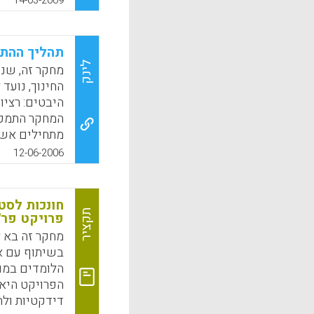
העולה תוך כד
14-03-2009
פיתוח של כי
למקצועות הסי
תהליך ההתמח
k
App
לינק
מחקר זה, שנ
החינוך, נועד
היבטים: רציו
המחקר התמקד
מתחילים אשר
בבית ספר על י
12-06-2006
במקצועות ההו
וכדומה) במגז
(פאדיה נאסר 
חונכות לסט
פרסקו)
תקציר
פרויקט פר"
מחקר זה בא 
k
App
בשיתוף עם א
הלומדים במו
הפרויקט היא 
דידקטיות ולה