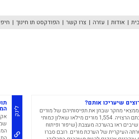
ית
אודות
עזרה
צרו קשר
הפודקסט תו חינוך
חיפוש
רוצים שיעריכו אותם?
תוכ
המ
לינק
ממצאי מחקר שבחן את תפיסותיהם של מורים
אקד
באשר להערכתם הרצויה. 1,554 מורים מילאו שאלון כמותי
שמש
משיבים ראו בהערכה מעצבת (שיפור ופיתוח
הממ
תה העיקרית של הערכת מורים. רובם סברו
התו