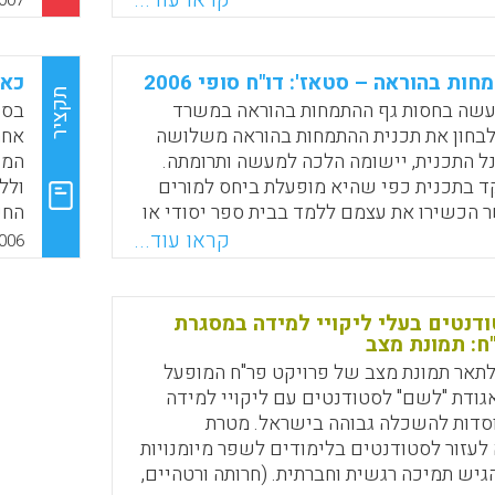
קראו עוד...
י תהליך השימוש בחקר נרטיביים, מקדם
007
פ., 
שכת
שורים בין-אישיים חשובים בקרב מתכשרים
מלמ
וע (פרסקו, ברברה).
הפע
ות בהוראה – סטאז': דו"ח סופי 2006
כאש
Faceboo
Email
Whats
X
צעי
תקציר
עשה בחסות גף ההתמחות בהוראה במשרד
בסו
להו
 לבחון את תכנית ההתמחות בהוראה משלושה
אחת
נל התכנית, יישומה הלכה למעשה ותרומתה.
המו
 בתכנית כפי שהיא מופעלת ביחס למורים
ולל
 הכשירו את עצמם ללמד בבית ספר יסודי או
החק
סודי (ולא בגיל הרך או בחינוך המיוחד)
שות
קראו עוד...
006
ראה המסורתיים (ולא בחינוך גופני, אומנות
באי
ר היהודי ובפיקוח ממלכתי וממלכתי-דתי
באי
– אבו-אלהיג'א, רבקה רייכנברג, ברברה
לדע
ודנטים בעלי ליקויי למידה במסגרת
ההכ
ח: תמונת מצב
שאמ
לתאר תמונת מצב של פרויקט פר"ח המופעל
Faceboo
Email
Whats
X
פאו
גודת "לשם" לסטודנטים עם ליקויי למידה
סדות להשכלה גבוהה בישראל. מטרת
לעזור לסטודנטים בלימודים לשפר מיומנויות
גיש תמיכה רגשית וחברתית. (חרותה ורטהיים,