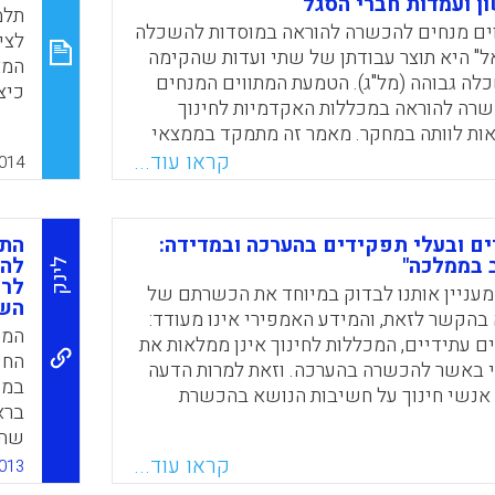
ן ועמדות חברי הסגל
פיע על יישום שונה של המתווים בהשוואה
תלמ
וים מנחים להכשרה להוראה במוסדות להשכלה
 לידור, נעמי פייגין, רחל טלמור, ברברה פרסקו,
לצי
המס
" היא תוצר עבודתן של שתי ועדות שהקימה
.
המא
החל
לה גבוהה (מל"ג). הטמעת המתווים המנחים
כיצ
פלד
Faceboo
Email
Whats
X
שרה להוראה במכללות האקדמיות לחינוך
אקד
אות לוותה במחקר. מאמר זה מתמקד בממצאי
אסט
ות אופן הטמעת המתווים המנחים בתכניות
קראו עוד...
014
לתל
הלימודים לתואר ראשון (.B.Ed) במכללות האקדמיות לחינוך
הםצ
נעמי פייגין, ברברה פרסקו, רחל טלמור, חגי
תלמ
ם ובעלי תפקידים בהערכה ובמדידה:
התכ
ליצ
 בממלכה"
להש
שמו
לינק
Faceboo
Email
Whats
X
לרפ
מעניין אותנו לבדוק במיוחד את הכשרתם של
בנו
השו
בהקשר לזאת, והמידע האמפירי אינו מעודד:
של 
המט
 עתידיים, המכללות לחינוך אינן ממלאות את
גיש
החי
י באשר להכשרה בהערכה. וזאת למרות הדעה
הלמ
במו
 אנשי חינוך על חשיבות הנושא בהכשרת
ידע
ברא
מסבירים את המצב הקיים? (ברברה פרסקו ).
תלמ
שהצ
Faceboo
Email
Whats
X
המו
קראו עוד...
013
מסמ