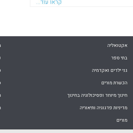
ברה פרסקו)
קראו עוד...
Faceboo
Email
Whats
X
אקטואליה
מ
בתי ספר
נ
גני ילדים ואקדמיה
ס
הכשרת מורים
ס
חינוך מיוחד ופסיכולוגיה בחינוך
ת
מדיניות פדגוגיה ותיאוריה
ת
מורים