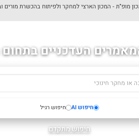
ון מופ"ת - המכון הארצי למחקר ולפיתוח בהכשרת מורים וב
מאמרים העדכניים בתחום ה
חיפוש AI
חיפוש רגיל
חיפוש מתקדם