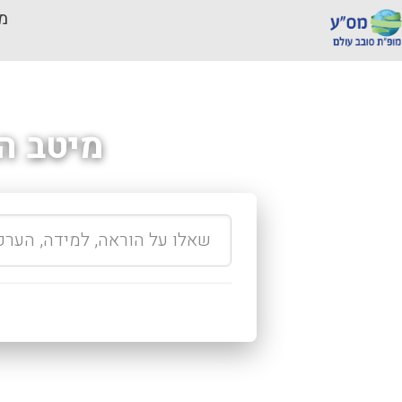
מכ
מיטב ה